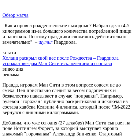
Обзор матча
"Как я провел рождественские выходные? Набрал где-то 4-5
килограммов из-за большого количества потребленной пищи
и напитков. Поэтому праздники сложились действительно
замечательно", –
шутил
Гвардиола.
кстати
Холанд раскрыл свой вес после Рождества – Гвардиола
угрожал звездам Ман Сити исключением из состава
видео дня
реклама
Правда, игрокам Ман Сити в этом вопросе совсем не до
смеха. Пеп пристально следит за весом подопечных и
безжалостно наказывает в случае "поправки". Например,
рулевой "горожан" публично раскритиковал и исключал из
состава хавбека Келвина Филлипса, который после ЧМ-2022
вернулся с лишними килограммами.
Добавим, что уже сегодня (27 декабря) Ман Сити сыграет на
поле Ноттингем Форест, за который выступает хорошо
знакомый "горожанам" Александр Зинченко. Стартовый