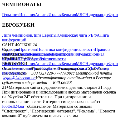
ЧЕМПИОНАТЫ
Германия
Испания
Англия
Италия
Бельгия
МЛС
Нидерланды
Фран
ЕВРОКУБКИ
Лига чемпионов
Лига Европы
Юношеская лига УЕФА
Лига
конференций
САЙТ ФУТБОЛ 24
Редакция
Соц. сети
Прогнозы
Политика конфиденциальности
Правила
сайту
facebook
УКРАИНА
Контакты
x
youtube
Правила комментирования
instagram
telegram
viber
Редакционная
политика
Украина
ЧЕМПИОНАТЫ
Первая лига
Структура собственности
Вторая лига
Германия
ЕВРОКУБКИ
Испания
Англия
Италия
Бельгия
МЛС
Нидерланды
Фран
Лига чемпионов
Онлайн-медиа «Футбол 24»
Лига Европы
пл. Галицкая, дом. 15, м. Львов,
Юношеская лига УЕФА
Лига
конференций
79008
Телефон +380 (32) 229-77-77
Адрес электронной почты
legal@24tv.com.ua
Идентификатор онлайн-медиа в Реестре
субъектов в сфере медиа — R40-06058
21+
Материалы сайта предназначены для лиц старше 21 года
При цитировании и использовании любых материалов ссылка
на "Футбол 24" обязательна. При цитировании и
использовании в сети Интернет гиперссылка на сайтт
football24.ua
обязательное. Материалы со знаком
"Спецпроект", "Партнерский материал", "Реклама", "Новости
компаний" публикуем на правах рекламы.