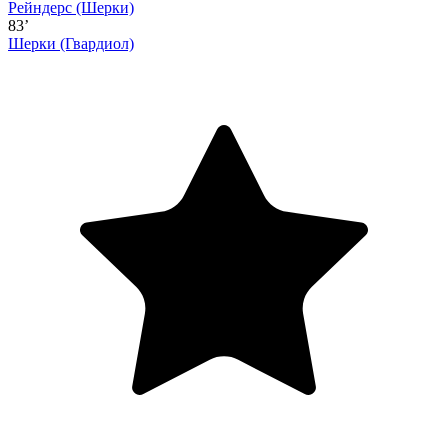
Рейндерс
(Шерки)
83’
Шерки
(Гвардиол)