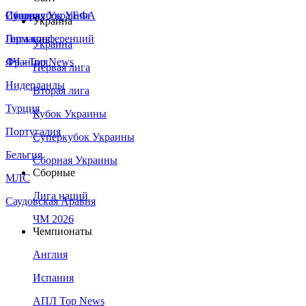
Сборная Украины
Италия
Суперкубок УЕФА
Украина
Германия
Лига конференций
Украина
Франция
ЛЧ - Top News
Первая лига
Нидерланды
Вторая лига
Турция
Кубок Украины
Португалия
Суперкубок Украины
Бельгия
Сборная Украины
Сборные
МЛС
Лига наций
Саудовская Аравия
ЧМ 2026
Чемпионаты
Англия
Испания
АПЛ Top News