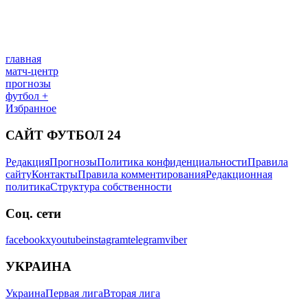
главная
матч-центр
прогнозы
футбол +
Избранное
САЙТ ФУТБОЛ 24
Редакция
Прогнозы
Политика конфиденциальности
Правила
сайту
Контакты
Правила комментирования
Редакционная
политика
Структура собственности
Соц. сети
facebook
x
youtube
instagram
telegram
viber
УКРАИНА
Украина
Первая лига
Вторая лига