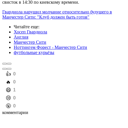
свисток в 14:30 по киевскому времени.
Гвардиола нарушил молчание относительно будущего в
Манчестер Сити: "Клуб должен быть готов"
Читайте еще
:
Хосеп Гвардиола
Англия
Манчестер Сити
Ноттингем Форест - Манчестер Сити
футбольные курьёзы
️👍
0
️🔥
0
️😄
1
️😢
0
️🤬
0
комментарии