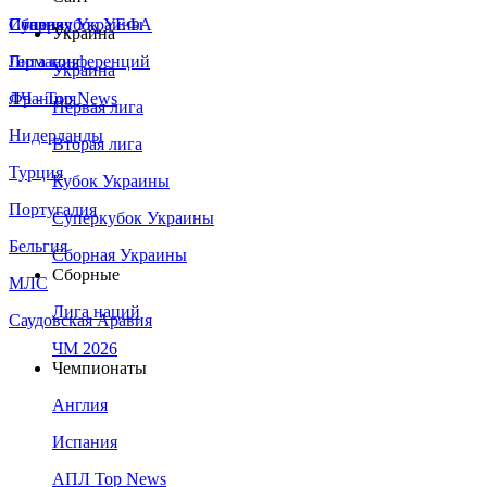
Сборная Украины
Италия
Суперкубок УЕФА
Украина
Германия
Лига конференций
Украина
Франция
ЛЧ - Top News
Первая лига
Нидерланды
Вторая лига
Турция
Кубок Украины
Португалия
Суперкубок Украины
Бельгия
Сборная Украины
Сборные
МЛС
Лига наций
Саудовская Аравия
ЧМ 2026
Чемпионаты
Англия
Испания
АПЛ Top News