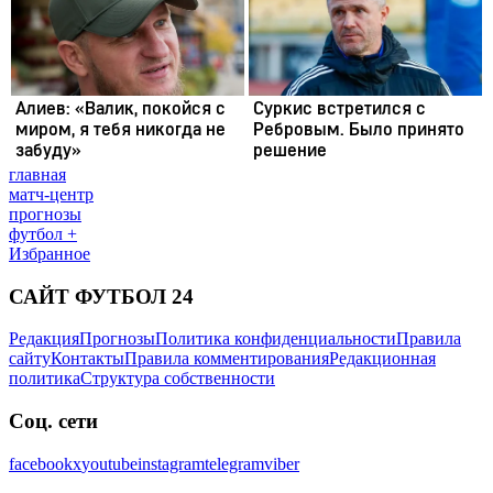
главная
матч-центр
прогнозы
футбол +
Избранное
САЙТ ФУТБОЛ 24
Редакция
Прогнозы
Политика конфиденциальности
Правила
сайту
Контакты
Правила комментирования
Редакционная
политика
Структура собственности
Соц. сети
facebook
x
youtube
instagram
telegram
viber