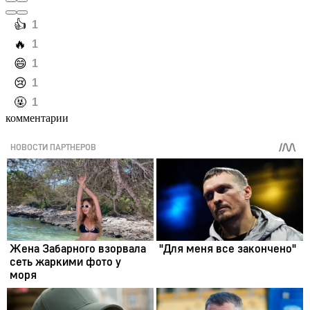
️👍
1
️🔥
1
️😄
1
️😢
1
️🤬
1
комментарии