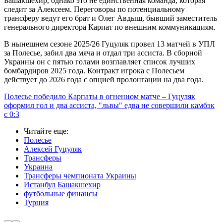
Башакшехир, однако это не единственная команда, которая
следит за Алексеем. Переговоры по потенциальному
трансферу ведут его брат и Олег Авдыш, бывший заместитель
генерального директора Карпат по внешним коммуникациям.
В нынешнем сезоне 2025/26 Гуцуляк провел 13 матчей в УПЛ
за Полесье, забил два мяча и отдал три ассиста. В сборной
Украины он с пятью голами возглавляет список лучших
бомбардиров 2025 года.
Контракт игрока с Полесьем
действует до 2026 года с опцией пролонгации на два года.
Полесье победило Карпаты в огненном матче – Гуцуляк
оформил гол и два ассиста, "львы" едва не совершили камбэк
с 0:3
Читайте еще
:
Полесье
Алексей Гуцуляк
Трансферы
Украина
Трансферы чемпионата Украины
Истанбул Башакшехир
футбольные финансы
Турция