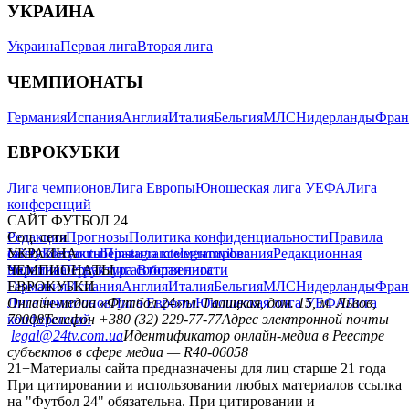
УКРАИНА
Украина
Первая лига
Вторая лига
ЧЕМПИОНАТЫ
Германия
Испания
Англия
Италия
Бельгия
МЛС
Нидерланды
Фран
ЕВРОКУБКИ
Лига чемпионов
Лига Европы
Юношеская лига УЕФА
Лига
конференций
САЙТ ФУТБОЛ 24
Редакция
Соц. сети
Прогнозы
Политика конфиденциальности
Правила
сайту
facebook
УКРАИНА
Контакты
x
youtube
Правила комментирования
instagram
telegram
viber
Редакционная
политика
Украина
ЧЕМПИОНАТЫ
Первая лига
Структура собственности
Вторая лига
Германия
ЕВРОКУБКИ
Испания
Англия
Италия
Бельгия
МЛС
Нидерланды
Фран
Лига чемпионов
Онлайн-медиа «Футбол 24»
Лига Европы
пл. Галицкая, дом. 15, м. Львов,
Юношеская лига УЕФА
Лига
конференций
79008
Телефон +380 (32) 229-77-77
Адрес электронной почты
legal@24tv.com.ua
Идентификатор онлайн-медиа в Реестре
субъектов в сфере медиа — R40-06058
21+
Материалы сайта предназначены для лиц старше 21 года
При цитировании и использовании любых материалов ссылка
на "Футбол 24" обязательна. При цитировании и