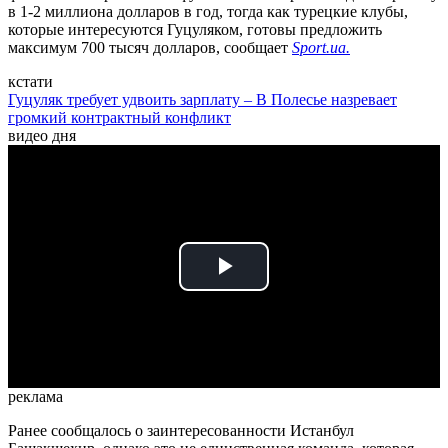
в 1-2 миллиона долларов в год, тогда как турецкие клубы,
которые интересуются Гуцуляком, готовы предложить
максимум 700 тысяч долларов, сообщает
Sport.ua.
кстати
Гуцуляк требует удвоить зарплату – В Полесье назревает
громкий контрактный конфликт
видео дня
Play
Video
реклама
Ранее сообщалось о заинтересованности Истанбул