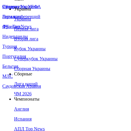
Сборная Украины
Италия
Суперкубок УЕФА
Украина
Германия
Лига конференций
Украина
Франция
ЛЧ - Top News
Первая лига
Нидерланды
Вторая лига
Турция
Кубок Украины
Португалия
Суперкубок Украины
Бельгия
Сборная Украины
Сборные
МЛС
Лига наций
Саудовская Аравия
ЧМ 2026
Чемпионаты
Англия
Испания
АПЛ Top News