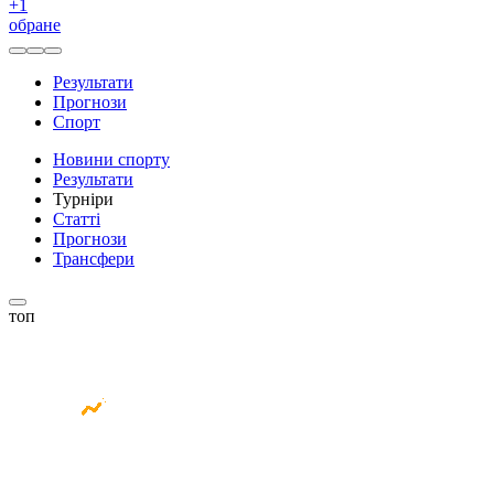
+
1
обране
Результати
Прогнози
Спорт
Новини спорту
Результати
Турніри
Статті
Прогнози
Трансфери
топ