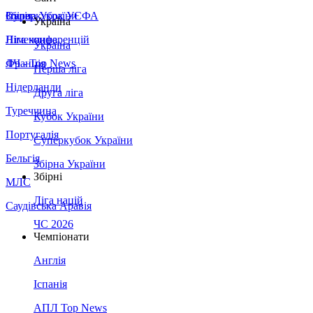
Збірна України
Італія
Суперкубок УЄФА
Україна
Німеччина
Ліга конференцій
Україна
Франція
ЛЧ - Top News
Перша ліга
Нідерланди
Друга ліга
Туреччина
Кубок України
Португалія
Суперкубок України
Бельгія
Збірна України
Збірні
МЛС
Ліга націй
Саудівська Аравія
ЧС 2026
Чемпіонати
Англія
Іспанія
АПЛ Top News