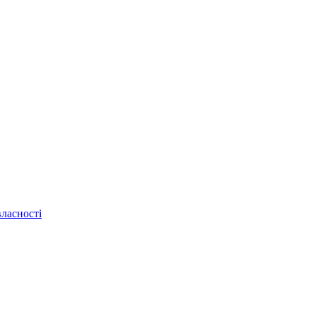
ласності