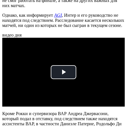
не смог работать на финале, а также на других важных для
них матчах.
Однако, как информирует
AGI
, Интер и его руководство не
находятся под следствием. Расследование касается нескольких
матчей, ни один из которых не был сыгран в текущем сезоне.
видео дня
Play
Video
Кроме Рокки и супервизора ВАР Андреа Джервасони,
который подал в отставку, под следствием также находятся
ассистенты ВАР, в частности Даниэле Патерне, Родольфо Ди