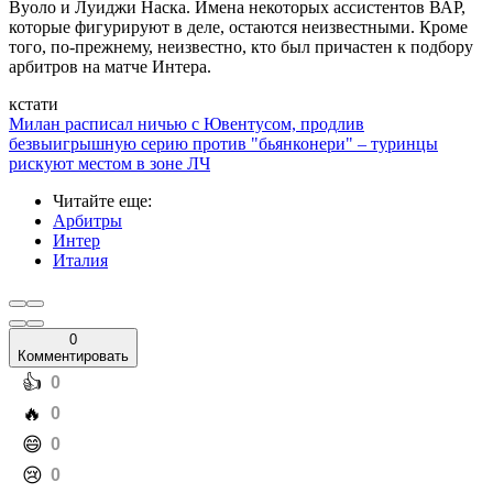
Вуоло и Луиджи Наска. Имена некоторых ассистентов ВАР,
которые фигурируют в деле, остаются неизвестными. Кроме
того, по-прежнему, неизвестно, кто был причастен к подбору
арбитров на матче Интера.
кстати
Милан расписал ничью с Ювентусом, продлив
безвыигрышную серию против "бьянконери" – туринцы
рискуют местом в зоне ЛЧ
Читайте еще
:
Арбитры
Интер
Италия
0
Комментировать
️👍
0
️🔥
0
️😄
0
️😢
0