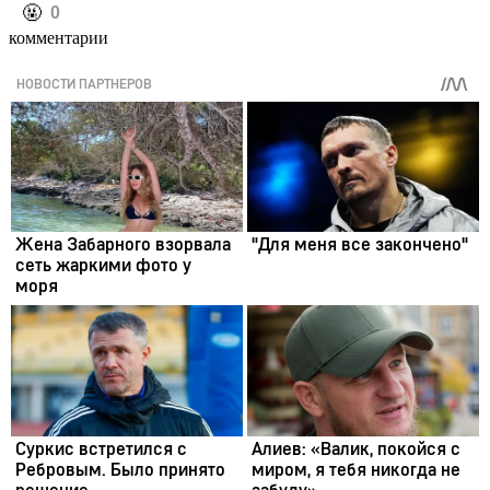
️🤬
0
комментарии