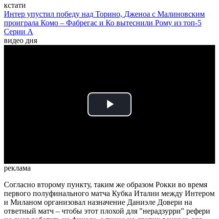
кстати
Интер упустил победу над Торино, Дженоа с Малиновским
проиграла Комо – Фабрегас и Ко вытеснили Рому из топ-5
Серии А
видео дня
Play
Video
реклама
Согласно второму пункту, таким же образом Рокки во время
первого полуфинального матча Кубка Италии между Интером
и Миланом организовал назначение Даниэле Довери на
ответный матч – чтобы этот плохой для "нерадзурри" рефери