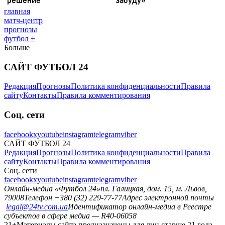
главная
матч-центр
прогнозы
футбол +
Больше
САЙТ ФУТБОЛ 24
Редакция
Прогнозы
Политика конфиденциальности
Правила
сайту
Контакты
Правила комментирования
Соц. сети
facebook
x
youtube
instagram
telegram
viber
САЙТ ФУТБОЛ 24
Редакция
Прогнозы
Политика конфиденциальности
Правила
сайту
Контакты
Правила комментирования
Соц. сети
facebook
x
youtube
instagram
telegram
viber
Онлайн-медиа «Футбол 24»
пл. Галицкая, дом. 15, м. Львов,
79008
Телефон +380 (32) 229-77-77
Адрес электронной почты
legal@24tv.com.ua
Идентификатор онлайн-медиа в Реестре
субъектов в сфере медиа — R40-06058
21+
Материалы сайта предназначены для лиц старше 21 года