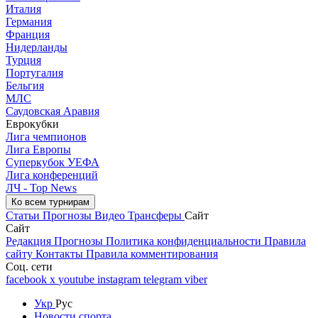
Италия
Германия
Франция
Нидерланды
Турция
Португалия
Бельгия
МЛС
Саудовская Аравия
Еврокубки
Лига чемпионов
Лига Европы
Суперкубок УЕФА
Лига конференций
ЛЧ - Top News
Ко всем турнирам
Статьи
Прогнозы
Видео
Трансферы
Сайт
Сайт
Редакция
Прогнозы
Политика конфиденциальности
Правила
сайту
Контакты
Правила комментирования
Соц. сети
facebook
x
youtube
instagram
telegram
viber
Укр
Рус
Новости спорта