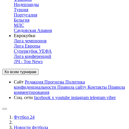
Нидерланды
Турция
Португалия
Бельгия
МЛС
Саудовская Аравия
Еврокубки
Лига чемпионов
Лига Европы
Суперкубок УЕФА
Лига конференций
ЛЧ - Top News
Ко всем турнирам
Сайт
Редакция
Прогнозы
Политика
конфиденциальности
Правила сайту
Контакты
Правила
комментирования
Соц. сети
facebook
x
youtube
instagram
telegram
viber
Футбол 24
Новости футбола