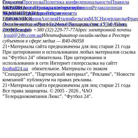
Редакция
Соц. сети
Прогнозы
Политика конфиденциальности
Правила
сайту
facebook
УКРАИНА
Контакты
x
youtube
Правила комментирования
instagram
telegram
viber
Редакционная
политика
Украина
ЧЕМПИОНАТЫ
Первая лига
Структура собственности
Вторая лига
Германия
ЕВРОКУБКИ
Испания
Англия
Италия
Бельгия
МЛС
Нидерланды
Фран
Лига чемпионов
Онлайн-медиа «Футбол 24»
Лига Европы
пл. Галицкая, дом. 15, м. Львов,
Юношеская лига УЕФА
Лига
конференций
79008
Телефон +380 (32) 229-77-77
Адрес электронной почты
legal@24tv.com.ua
Идентификатор онлайн-медиа в Реестре
субъектов в сфере медиа — R40-06058
21+
Материалы сайта предназначены для лиц старше 21 года
При цитировании и использовании любых материалов ссылка
на "Футбол 24" обязательна. При цитировании и
использовании в сети Интернет гиперссылка на сайтт
football24.ua
обязательное. Материалы со знаком
"Спецпроект", "Партнерский материал", "Реклама", "Новости
компаний" публикуем на правах рекламы.
21+
Материалы сайта предназначены для лиц старше 21 года
Все права защищены. © 2005 -
2026
, ЧАО
"Телерадиокомпания Люкс". "Футбол 24".