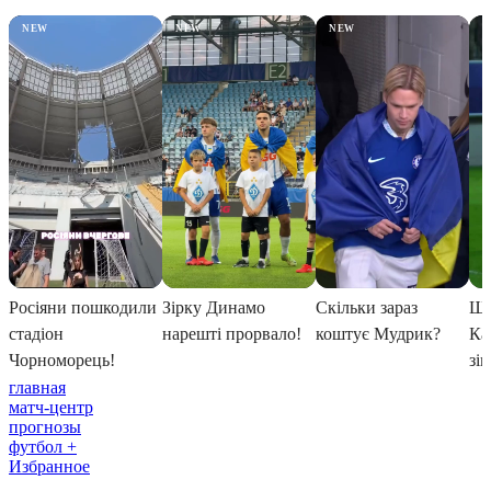
главная
матч-центр
прогнозы
футбол +
Избранное