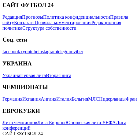
САЙТ ФУТБОЛ 24
Редакция
Прогнозы
Политика конфиденциальности
Правила
сайту
Контакты
Правила комментирования
Редакционная
политика
Структура собственности
Соц. сети
facebook
x
youtube
instagram
telegram
viber
УКРАИНА
Украина
Первая лига
Вторая лига
ЧЕМПИОНАТЫ
Германия
Испания
Англия
Италия
Бельгия
МЛС
Нидерланды
Фран
ЕВРОКУБКИ
Лига чемпионов
Лига Европы
Юношеская лига УЕФА
Лига
конференций
САЙТ ФУТБОЛ 24