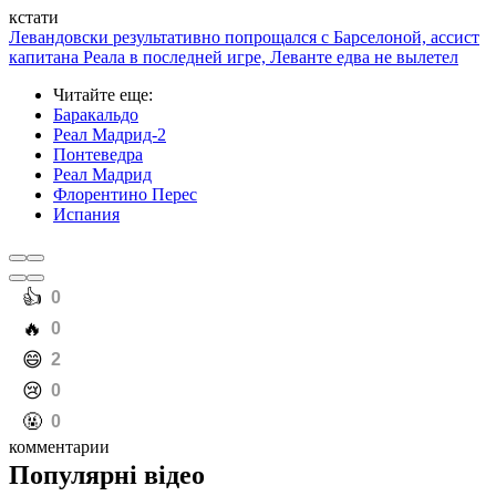
кстати
Левандовски результативно попрощался с Барселоной, ассист
капитана Реала в последней игре, Леванте едва не вылетел
Читайте еще
:
Баракальдо
Реал Мадрид-2
Понтеведра
Реал Мадрид
Флорентино Перес
Испания
️👍
0
️🔥
0
️😄
2
️😢
0
️🤬
0
комментарии