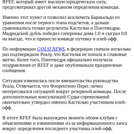
RFEF, который имеет высшую юридическую силу,
предусматривал другой механизм определения команды.
Именно этот пункт и позволил исключить Баракальдо из
уравнения после первого этапа подсчетов, а дальше
сравнивались только результаты Кастильи и Понтеведры.
Мадридский дубль победил соперника дома 1:0 и сыграл 0:0
на выезде, что и принесло команде путевку в плей-офф.
По информации
GOLSI NEWS
, в федерации сначала несколько
раз подтверждали Реалу, что Кастилья не попала в стыковые
матчи. Более того, Понтеведра официально получила
поздравления от RFEF и даже опубликовала праздничные
сообщения.
Ситуация изменилась после вмешательства руководства
Реала. Отмечается, что Флорентино Перес лично
интересовался ситуацией вокруг резервной команды. После
дополнительных консультаций Судья соревнований
окончательно утвердил именно Кастилью участником плей-
офф.
В итоге RFEF была вынуждена звонить обоим клубам с
объяснениями и извинениями из-за информационного хаоса
вокруг определения последнего участника плей-офф.