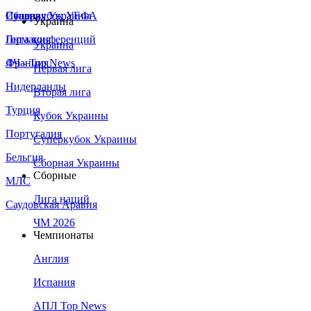
Сборная Украины
Италия
Суперкубок УЕФА
Украина
Германия
Лига конференций
Украина
Франция
ЛЧ - Top News
Первая лига
Нидерланды
Вторая лига
Турция
Кубок Украины
Португалия
Суперкубок Украины
Бельгия
Сборная Украины
Сборные
МЛС
Лига наций
Саудовская Аравия
ЧМ 2026
Чемпионаты
Англия
Испания
АПЛ Top News