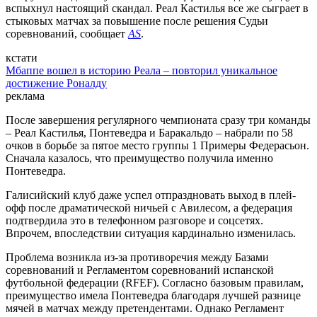
вспыхнул настоящий скандал. Реал Кастилья все же сыграет в
стыковых матчах за повышение после решения Судьи
соревнований, сообщает
AS
.
кстати
Мбаппе вошел в историю Реала – повторил уникальное
достижение Роналду
реклама
После завершения регулярного чемпионата сразу три команды
– Реал Кастилья, Понтеведра и Баракальдо – набрали по 58
очков в борьбе за пятое место группы 1 Примеры Федерасьон.
Сначала казалось, что преимущество получила именно
Понтеведра.
Галисийский клуб даже успел отпраздновать выход в плей-
офф после драматической ничьей с Авилесом, а федерация
подтвердила это в телефонном разговоре и соцсетях.
Впрочем, впоследствии ситуация кардинально изменилась.
Проблема возникла из-за противоречия между Базами
соревнований и Регламентом соревнований испанской
футбольной федерации (RFEF). Согласно базовым правилам,
преимущество имела Понтеведра благодаря лучшей разнице
мячей в матчах между претендентами. Однако Регламент