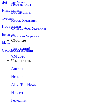
Франция
ЛЧ - Top News
Первая лига
Нидерланды
Вторая лига
Турция
Кубок Украины
Португалия
Суперкубок Украины
Бельгия
Сборная Украины
Сборные
МЛС
Лига наций
Саудовская Аравия
ЧМ 2026
Чемпионаты
Англия
Испания
АПЛ Top News
Италия
Германия