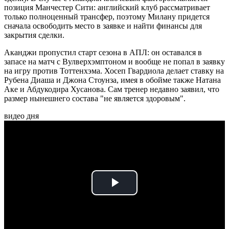
позиция Манчестер Сити: английский клуб рассматривает
только полноценный трансфер, поэтому Милану придется
сначала освободить место в заявке и найти финансы для
закрытия сделки.
Аканджи пропустил старт сезона в АПЛ: он оставался в
запасе на матч с Вулверхэмптоном и вообще не попал в заявку
на игру против Тоттенхэма. Хосеп Гвардиола делает ставку на
Рубена Диаша и Джона Стоунза, имея в обойме также Натана
Аке и Абдукодира Хусанова. Сам тренер недавно заявил, что
размер нынешнего состава "не является здоровым".
видео дня
Play
Video