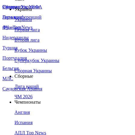
Сборная Украины
Италия
Суперкубок УЕФА
Украина
Германия
Лига конференций
Украина
Франция
ЛЧ - Top News
Первая лига
Нидерланды
Вторая лига
Турция
Кубок Украины
Португалия
Суперкубок Украины
Бельгия
Сборная Украины
Сборные
МЛС
Лига наций
Саудовская Аравия
ЧМ 2026
Чемпионаты
Англия
Испания
АПЛ Top News