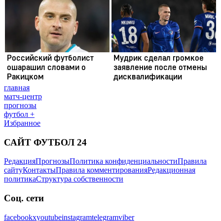
главная
матч-центр
прогнозы
футбол +
Избранное
САЙТ ФУТБОЛ 24
Редакция
Прогнозы
Политика конфиденциальности
Правила
сайту
Контакты
Правила комментирования
Редакционная
политика
Структура собственности
Соц. сети
facebook
x
youtube
instagram
telegram
viber