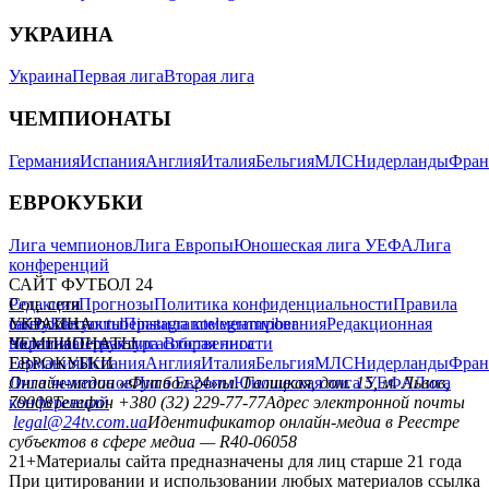
УКРАИНА
Украина
Первая лига
Вторая лига
ЧЕМПИОНАТЫ
Германия
Испания
Англия
Италия
Бельгия
МЛС
Нидерланды
Фран
ЕВРОКУБКИ
Лига чемпионов
Лига Европы
Юношеская лига УЕФА
Лига
конференций
САЙТ ФУТБОЛ 24
Редакция
Соц. сети
Прогнозы
Политика конфиденциальности
Правила
сайту
facebook
УКРАИНА
Контакты
x
youtube
Правила комментирования
instagram
telegram
viber
Редакционная
политика
Украина
ЧЕМПИОНАТЫ
Первая лига
Структура собственности
Вторая лига
Германия
ЕВРОКУБКИ
Испания
Англия
Италия
Бельгия
МЛС
Нидерланды
Фран
Лига чемпионов
Онлайн-медиа «Футбол 24»
Лига Европы
пл. Галицкая, дом. 15, м. Львов,
Юношеская лига УЕФА
Лига
конференций
79008
Телефон +380 (32) 229-77-77
Адрес электронной почты
legal@24tv.com.ua
Идентификатор онлайн-медиа в Реестре
субъектов в сфере медиа — R40-06058
21+
Материалы сайта предназначены для лиц старше 21 года
При цитировании и использовании любых материалов ссылка