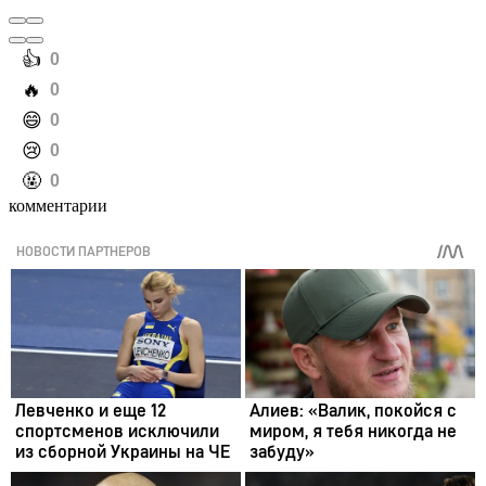
️👍
0
️🔥
0
️😄
0
️😢
0
️🤬
0
комментарии