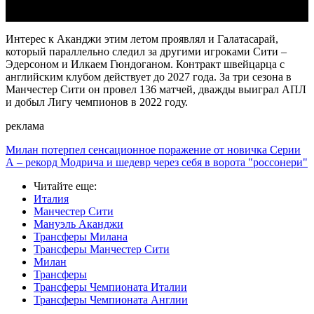
Интерес к Аканджи этим летом проявлял и Галатасарай,
который параллельно следил за другими игроками Сити –
Эдерсоном и Илкаем Гюндоганом. Контракт швейцарца с
английским клубом действует до 2027 года. За три сезона в
Манчестер Сити он провел 136 матчей, дважды выиграл АПЛ
и добыл Лигу чемпионов в 2022 году.
реклама
Милан потерпел сенсационное поражение от новичка Серии
А – рекорд Модрича и шедевр через себя в ворота "россонери"
Читайте еще
:
Италия
Манчестер Сити
Мануэль Аканджи
Трансферы Милана
Трансферы Манчестер Сити
Милан
Трансферы
Трансферы Чемпионата Италии
Трансферы Чемпионата Англии