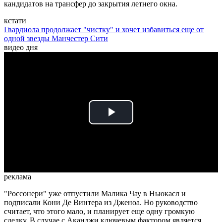
кандидатов на трансфер до закрытия летнего окна.
кстати
Гвардиола продолжает "чистку" и хочет избавиться еще от
одной звезды Манчестер Сити
видео дня
Play
Video
реклама
"Россонери" уже отпустили Малика Чау в Ньюкасл и
подписали Кони Де Винтера из Дженоа. Но руководство
считает, что этого мало, и планирует еще одну громкую
сделку. В случае с Аканджи ключевым фактором является