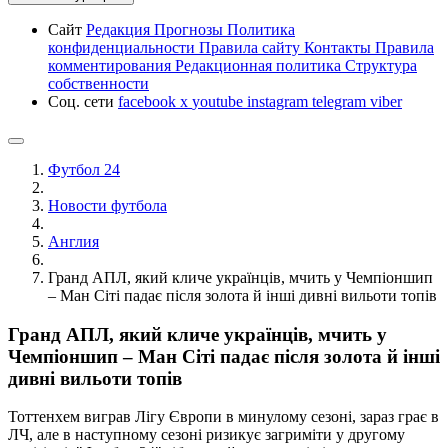
Сайт
Редакция
Прогнозы
Политика
конфиденциальности
Правила сайту
Контакты
Правила
комментирования
Редакционная политика
Структура
собственности
Соц. сети
facebook
x
youtube
instagram
telegram
viber
Футбол 24
Новости футбола
Англия
Гранд АПЛ, який кличе українців, мчить у Чемпіоншип
– Ман Сіті падає після золота й інші дивні вильоти топів
Гранд АПЛ, який кличе українців, мчить у
Чемпіоншип – Ман Сіті падає після золота й інші
дивні вильоти топів
Тоттенхем виграв Лігу Європи в минулому сезоні, зараз грає в
ЛЧ, але в наступному сезоні ризикує загриміти у другому