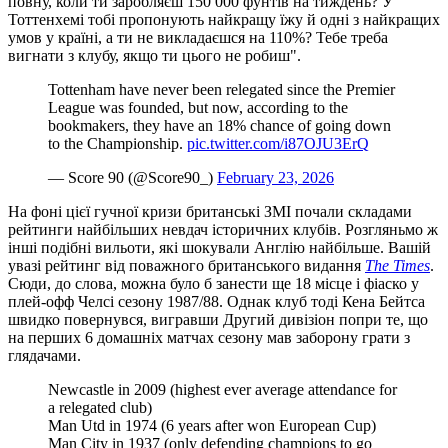
повну, коли ти заробляєш 150 000 фунтів на тиждень? У
Тоттенхемі тобі пропонують найкращу їжу й одні з найкращих
умов у країні, а ти не викладаєшся на 110%? Тебе треба
вигнати з клубу, якщо ти цього не робиш".
Tottenham have never been relegated since the Premier
League was founded, but now, according to the
bookmakers, they have an 18% chance of going down
to the Championship.
pic.twitter.com/i87OJU3ErQ
— Score 90 (@Score90_)
February 23, 2026
На фоні цієї гучної кризи британські ЗМІ почали складами
рейтинги найбільших невдач історичних клубів. Розгляньмо ж
інші подібні вильоти, які шокували Англію найбільше. Вашій
увазі рейтинг від поважного британського видання
The Times
.
Сюди, до слова, можна було б занести ще 18 місце і фіаско у
плей-офф Челсі сезону 1987/88. Однак клуб тоді Кена Бейтса
швидко повернувся, вигравши Другий дивізіон попри те, що
на перших 6 домашніх матчах сезону мав заборону грати з
глядачами.
Newcastle in 2009 (highest ever average attendance for
a relegated club)
Man Utd in 1974 (6 years after won European Cup)
Man City in 1937 (only defending champions to go