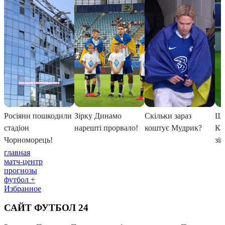
главная
матч-центр
прогнозы
футбол +
Избранное
САЙТ ФУТБОЛ 24