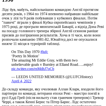
Лідс був, мабуть, найсильнішою командою Англії протягом
десяти років, з 1964 по 1974 впевнено набравши найбільше
очок у лізі та 9 разів побувавши у кубкових фіналах. Потім
"павичі" зіграли у фіналі Кубка європейських чемпіонів у
1975 році, де програли мюнхенській Баварії, а відхід Дона Реві
на посаду головного тренера збірної Англії сезоном раніше
призвів до погіршення результатів. Хоча в ті часи, коли вони
розпочали кампанію 1981-82, Юнайтед досі не опускалися
нижче 11 місця в турнірній таблиці.
On This Day 1970
#lufc
‘Poetry In Motion’
The amazing Mr Eddie Gray, with them two
unbelievable goals v Burnley at Elland Road…..enjoy!
pic.twitter.com/rnMdhJ7oCb
— LEEDS UNITED MEMORIES (@LUFCHistory)
April 4, 2022
До складу команди, яку очолював Аллан Кларк, входили його
партнери по команді, ветерани епохи Реві – маестро поезії в
русі Едді Грей (після вильоту став граючим тренером) і Тревор
Черрі, а також Кенні Бернс та Пітер Барнс. Лідс остаточно