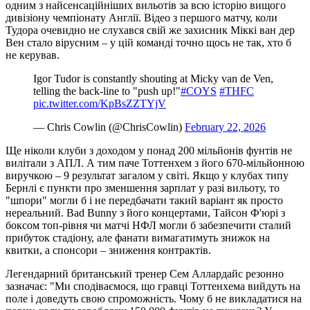
одним з найсенсаційніших вильотів за всю історію вищого
дивізіону чемпіонату Англії. Відео з першого матчу, коли
Тудора очевидно не слухався свій же захисник Міккі ван дер
Вен стало вірусним – у цій команді точно щось не так, хто б
не керував.
Igor Tudor is constantly shouting at Micky van de Ven,
telling the back-line to "push up!"
#COYS
#THFC
pic.twitter.com/KpBsZZTYjV
— Chris Cowlin (@ChrisCowlin)
February 22, 2026
Ще ніколи клуби з доходом у понад 200 мільйонів фунтів не
вилітали з АПЛ. А тим паче Тоттенхем з його 670-мільйонною
виручкою – 9 результат загалом у світі. Якщо у клубах типу
Бернлі є пункти про зменшення зарплат у разі вильоту, то
"шпори" могли б і не передбачати такий варіант як просто
нереальний. Bad Bunny з його концертами, Тайсон Ф'юрі з
боксом топ-рівня чи матчі НФЛ могли б забезпечити сталий
прибуток стадіону, але фанати вимагатимуть знижок на
квитки, а спонсори – зниження контрактів.
Легендарний британський тренер Сем Аллардайс резонно
зазначає: "Ми сподіваємося, що гравці Тоттенхема вийдуть на
поле і доведуть свою спроможність. Чому б не викладатися на