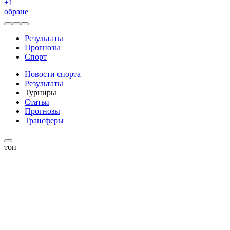
+
1
обране
Результаты
Прогнозы
Спорт
Новости спорта
Результаты
Турниры
Статьи
Прогнозы
Трансферы
топ