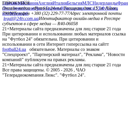
Германия
ЕВРОКУБКИ
Испания
Англия
Италия
Бельгия
МЛС
Нидерланды
Фран
Лига чемпионов
Онлайн-медиа «Футбол 24»
Лига Европы
пл. Галицкая, дом. 15, м. Львов,
Юношеская лига УЕФА
Лига
конференций
79008
Телефон +380 (32) 229-77-77
Адрес электронной почты
legal@24tv.com.ua
Идентификатор онлайн-медиа в Реестре
субъектов в сфере медиа — R40-06058
21+
Материалы сайта предназначены для лиц старше 21 года
При цитировании и использовании любых материалов ссылка
на "Футбол 24" обязательна. При цитировании и
использовании в сети Интернет гиперссылка на сайтт
football24.ua
обязательное. Материалы со знаком
"Спецпроект", "Партнерский материал", "Реклама", "Новости
компаний" публикуем на правах рекламы.
21+
Материалы сайта предназначены для лиц старше 21 года
Все права защищены. © 2005 -
2026
, ЧАО
"Телерадиокомпания Люкс". "Футбол 24".