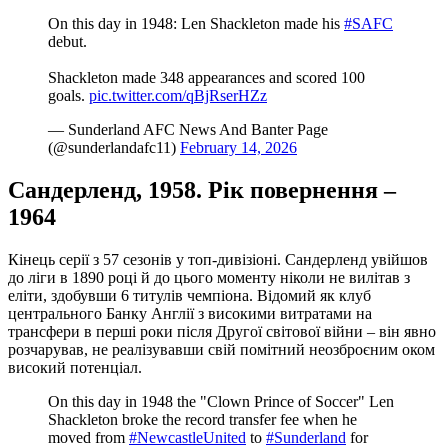
On this day in 1948: Len Shackleton made his
#SAFC
debut.
Shackleton made 348 appearances and scored 100
goals.
pic.twitter.com/qBjRserHZz
— Sunderland AFC News And Banter Page
(@sunderlandafc11)
February 14, 2026
Сандерленд, 1958. Рік повернення –
1964
Кінець серії з 57 сезонів у топ-дивізіоні. Сандерленд увійшов
до ліги в 1890 році й до цього моменту ніколи не вилітав з
еліти, здобувши 6 титулів чемпіона. Відомий як клуб
центрального Банку Англії з високими витратами на
трансфери в перші роки після Другої світової війни – він явно
розчарував, не реалізувавши свій помітний неозброєним оком
високий потенціал.
On this day in 1948 the "Clown Prince of Soccer" Len
Shackleton broke the record transfer fee when he
moved from
#NewcastleUnited
to
#Sunderland
for