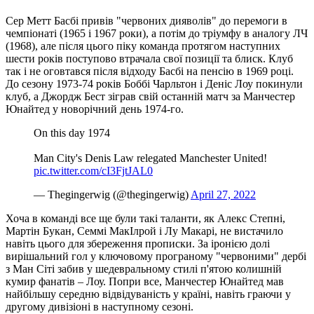
Сер Метт Басбі привів "червоних дияволів" до перемоги в
чемпіонаті (1965 і 1967 роки), а потім до тріумфу в аналогу ЛЧ
(1968), але після цього піку команда протягом наступних
шести років поступово втрачала свої позиції та блиск. Клуб
так і не оговтався після відходу Басбі на пенсію в 1969 році.
До сезону 1973-74 років Боббі Чарльтон і Деніс Лоу покинули
клуб, а Джордж Бест зіграв свій останній матч за Манчестер
Юнайтед у новорічний день 1974-го.
On this day 1974
Man City's Denis Law relegated Manchester United!
pic.twitter.com/cI3FjtJAL0
— Thegingerwig (@thegingerwig)
April 27, 2022
Хоча в команді все ще були такі таланти, як Алекс Степні,
Мартін Букан, Семмі МакІлрой і Лу Макарі, не вистачило
навіть цього для збереження прописки. За іронією долі
вирішальний гол у ключовому програному "червоними" дербі
з Ман Сіті забив у шедевральному стилі п'ятою колишній
кумир фанатів – Лоу. Попри все, Манчестер Юнайтед мав
найбільшу середню відвідуваність у країні, навіть граючи у
другому дивізіоні в наступному сезоні.