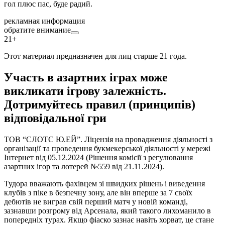
гол плюс пас, буде радий.
рекламная информация
обратите внимание
21+
Этот материал предназначен для лиц старше 21 года.
Участь в азартних іграх може
викликати ігрову залежність.
Дотримуйтесь правил (принципів)
відповідальної гри
ТОВ “СЛОТС Ю.ЕЙ”. Ліцензія на провадження діяльності з
організації та проведення букмекерської діяльності у мережі
Інтернет від 05.12.2024 (Рішення комісії з регулювання
азартних ігор та лотерей №559 від 21.11.2024).
Тудора вважають фахівцем зі швидких рішень і виведення
клубів з піке в безпечну зону, але він вперше за 7 своїх
дебютів не виграв свій перший матч у новій команді,
зазнавши розгрому від Арсенала, який такого лихоманило в
попередніх турах. Якщо фіаско зазнає навіть хорват, це стане