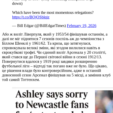
down)
Which have been the most momentous relegations?
https://t.co/BOjOSblqiz
— Bill Edgar (@BillEdgarTimes)
February 19, 2026
Або ж виліт Ліверпуля, який у 1953/54 фінішував останнім, а
далі не міг піднятися 7 сезонів поспіль аж до чемпіонства з
Біллом Шенклі у 1961/62. Та криза, що затягнулася,
спровокувала великі зміни, які згодом вилилися навіть в
єврокубкові трофеї. Чи єдиний виліт Арсенала у 20 столітті,
який стався ще до Першої світової війни в сезоні 1912/13.
Повернутися вдалося у 1919 році завдяки розширенню
футбольної ліги – відтоді так погано вже не було. Що цікаво,
це рішення влади було контроверсійним, адже в останній
довоєнний сезон Арсенал фінішував на 5 місці, а замінив клуб
той самий Тоттенхем.