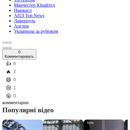
Манчестер Юнайтед
Ньюкасл
АПЛ Top News
Ливерпуль
Англия
Украинцы за рубежом
0
Комментировать
️👍
6
️🔥
2
️😄
0
️😢
1
️🤬
0
комментарии