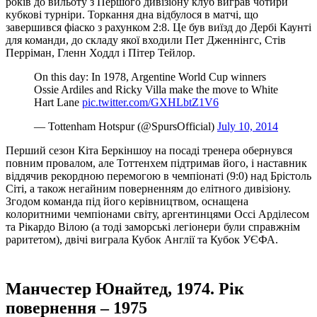
років до вильоту з Першого дивізіону клуб виграв чотири
кубкові турніри. Торкання дна відбулося в матчі, що
завершився фіаско з рахунком 2:8. Це був виїзд до Дербі Каунті
для команди, до складу якої входили Пет Дженнінгс, Стів
Перріман, Гленн Ходдл і Пітер Тейлор.
On this day: In 1978, Argentine World Cup winners
Ossie Ardiles and Ricky Villa make the move to White
Hart Lane
pic.twitter.com/GXHLbtZ1V6
— Tottenham Hotspur (@SpursOfficial)
July 10, 2014
Перший сезон Кіта Беркіншоу на посаді тренера обернувся
повним провалом, але Тоттенхем підтримав його, і наставник
віддячив рекордною перемогою в чемпіонаті (9:0) над Брістоль
Сіті, а також негайним поверненням до елітного дивізіону.
Згодом команда під його керівництвом, оснащена
колоритними чемпіонами світу, аргентинцями Оссі Арділесом
та Рікардо Вілою (а тоді заморські легіонери були справжнім
раритетом), двічі виграла Кубок Англії та Кубок УЄФА.
Манчестер Юнайтед, 1974. Рік
повернення – 1975