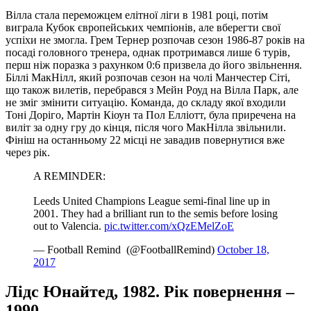
Вілла стала переможцем елітної ліги в 1981 році, потім
виграла Кубок європейських чемпіонів, але вберегти свої
успіхи не змогла. Грем Тернер розпочав сезон 1986-87 років на
посаді головного тренера, однак протримався лише 6 турів,
перш ніж поразка з рахунком 0:6 призвела до його звільнення.
Біллі МакНілл, який розпочав сезон на чолі Манчестер Сіті,
що також вилетів, перебрався з Мейн Роуд на Вілла Парк, але
не зміг змінити ситуацію. Команда, до складу якої входили
Тоні Доріго, Мартін Кіоун та Пол Елліотт, була приречена на
виліт за одну гру до кінця, після чого МакНілла звільнили.
Фініш на останньому 22 місці не завадив повернутися вже
через рік.
A REMINDER:
Leeds United Champions League semi-final line up in
2001. They had a brilliant run to the semis before losing
out to Valencia.
pic.twitter.com/xQzEMelZoE
— Football Remind ️ (@FootballRemind)
October 18,
2017
Лідс Юнайтед, 1982. Рік повернення –
1990