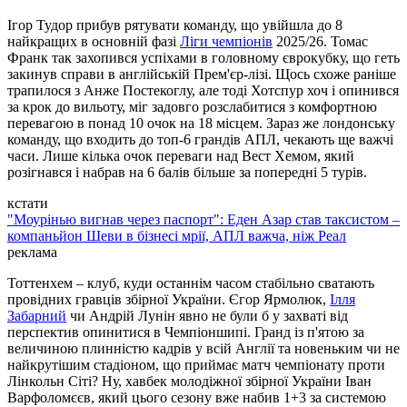
Ігор Тудор прибув рятувати команду, що увійшла до 8
найкращих в основній фазі
Ліги чемпіонів
2025/26. Томас
Франк так захопився успіхами в головному єврокубку, що геть
закинув справи в англійській Прем'єр-лізі. Щось схоже раніше
трапилося з Анже Постекоглу, але тоді Хотспур хоч і опинився
за крок до вильоту, міг задовго розслабитися з комфортною
перевагою в понад 10 очок на 18 місцем. Зараз же лондонську
команду, що входить до топ-6 грандів АПЛ, чекають ще важчі
часи. Лише кілька очок переваги над Вест Хемом, який
розігнався і набрав на 6 балів більше за попередні 5 турів.
кстати
"Моурінью вигнав через паспорт": Еден Азар став таксистом –
компаньйон Шеви в бізнесі мрії, АПЛ важча, ніж Реал
реклама
Тоттенхем – клуб, куди останнім часом стабільно сватають
провідних гравців збірної України. Єгор Ярмолюк,
Ілля
Забарний
чи Андрій Лунін явно не були б у захваті від
перспектив опинитися в Чемпіоншипі. Гранд із п'ятою за
величиною плинністю кадрів у всій Англії та новеньким чи не
найкрутішим стадіоном, що приймає матч чемпіонату проти
Лінкольн Сіті? Ну, хавбек молодіжної збірної України Іван
Варфоломєєв, який цього сезону вже набив 1+3 за системою