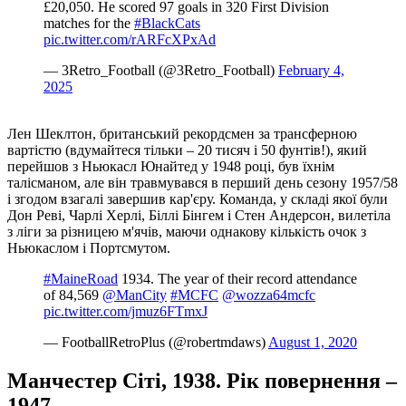
£20,050. He scored 97 goals in 320 First Division
matches for the
#BlackCats
‍️️
pic.twitter.com/rARFcXPxAd
— 3Retro_Football (@3Retro_Football)
February 4,
2025
Лен Шеклтон, британський рекордсмен за трансферною
вартістю (вдумайтеся тільки – 20 тисяч і 50 фунтів!), який
перейшов з Ньюкасл Юнайтед у 1948 році, був їхнім
талісманом, але він травмувався в перший день сезону 1957/58
і згодом взагалі завершив кар'єру. Команда, у складі якої були
Дон Реві, Чарлі Херлі, Біллі Бінгем і Стен Андерсон, вилетіла
з ліги за різницею м'ячів, маючи однакову кількість очок з
Ньюкаслом і Портсмутом.
#MaineRoad
1934. The year of their record attendance
of 84,569
@ManCity
#MCFC
@wozza64mcfc
pic.twitter.com/jmuz6FTmxJ
— FootballRetroPlus (@robertmdaws)
August 1, 2020
Манчестер Сіті, 1938. Рік повернення –
1947