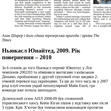
Алан Ширер і його єдина тренерська пригода / архіви The
Times
Ньюкасл Юнайтед, 2009. Рік
повернення – 2010
За 6 сезонів до того Ньюкасл переміг Ювентус у Лізі
чемпіонів 2002/03 та обмінявся звитягами з київським
Динамо, пройшовши у другий груповий етап завдяки 2-
очковій перевазі над українцями. Та ще до того часу, як у 2007
році клуб очолив украй непопулярний Майк Ешлі, гра
команди вже почала занепадати.
Доленосний сезон АПЛ 2008-09 був сповнений
управлінського хаосу. Кевін Кіган пішов у відставку вже після
3 турів. Кріс Х'ютон був тимчасовим виконавцем протягом