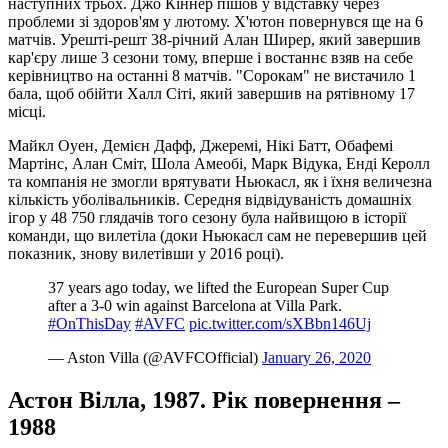
наступних трьох. Джо Кіннер пішов у відставку через
проблеми зі здоров'ям у лютому. Х'ютон повернувся ще на 6
матчів. Урешті-решт 38-річний Алан Ширер, який завершив
кар'єру лише 3 сезони тому, вперше і востаннє взяв на себе
керівництво на останні 8 матчів. "Сорокам" не вистачило 1
бала, щоб обійти Халл Сіті, який завершив на рятівному 17
місці.
Майкл Оуен, Демієн Дафф, Джеремі, Нікі Батт, Обафемі
Мартінс, Алан Сміт, Шола Амеобі, Марк Відука, Енді Керолл
та компанія не змогли врятувати Ньюкасл, як і їхня величезна
кількість уболівальників. Середня відвідуваність домашніх
ігор у 48 750 глядачів того сезону була найвищою в історії
команди, що вилетіла (доки Ньюкасл сам не перевершив цей
показник, знову вилетівши у 2016 році).
37 years ago today, we lifted the European Super Cup
after a 3-0 win against Barcelona at Villa Park.
#OnThisDay
#AVFC
pic.twitter.com/sXBbn146Uj
— Aston Villa (@AVFCOfficial)
January 26, 2020
Астон Вілла, 1987. Рік повернення –
1988