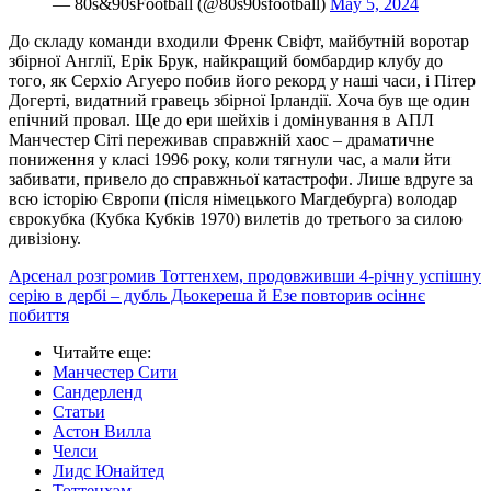
— 80s&90sFootball (@80s90sfootball)
May 5, 2024
До складу команди входили Френк Свіфт, майбутній воротар
збірної Англії, Ерік Брук, найкращий бомбардир клубу до
того, як Серхіо Агуеро побив його рекорд у наші часи, і Пітер
Догерті, видатний гравець збірної Ірландії. Хоча був ще один
епічний провал. Ще до ери шейхів і домінування в АПЛ
Манчестер Сіті переживав справжній хаос – драматичне
пониження у класі 1996 року, коли тягнули час, а мали йти
забивати, привело до справжньої катастрофи. Лише вдруге за
всю історію Європи (після німецького Магдебурга) володар
єврокубка (Кубка Кубків 1970) вилетів до третього за силою
дивізіону.
Арсенал розгромив Тоттенхем, продовживши 4-річну успішну
серію в дербі – дубль Дьокереша й Езе повторив осіннє
побиття
Читайте еще
:
Манчестер Сити
Сандерленд
Статьи
Астон Вилла
Челси
Лидс Юнайтед
Тоттенхэм