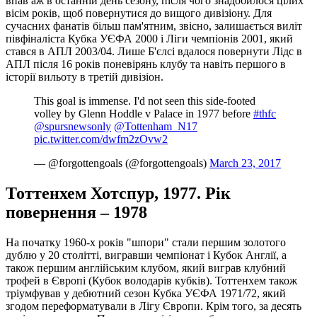
впав аж в останній день сезону, після чого знадобилося цілих
вісім років, щоб повернутися до вищого дивізіону. Для
сучасних фанатів більш пам'ятним, звісно, залишається виліт
півфіналіста Кубка УЄФА 2000 і Ліги чемпіонів 2001, який
стався в АПЛ 2003/04. Лише Б'єлсі вдалося повернути Лідс в
АПЛ після 16 років поневірянь клубу та навіть першого в
історії вильоту в третій дивізіон.
This goal is immense. I'd not seen this side-footed
volley by Glenn Hoddle v Palace in 1977 before
#thfc
@spursnewsonly
@Tottenham_N17
pic.twitter.com/dwfm2zOvw2
— @forgottengoals (@forgottengoals)
March 23, 2017
Тоттенхем Хотспур, 1977. Рік
повернення – 1978
На початку 1960-х років "шпори" стали першим золотого
дублю у 20 столітті, вигравши чемпіонат і Кубок Англії, а
також першим англійським клубом, який виграв клубний
трофей в Європі (Кубок володарів кубків). Тоттенхем також
тріумфував у дебютний сезон Кубка УЄФА 1971/72, який
згодом переформатували в Лігу Європи. Крім того, за десять