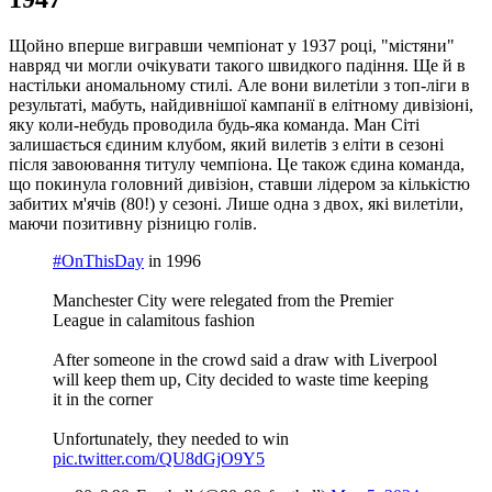
Щойно вперше вигравши чемпіонат у 1937 році, "містяни"
навряд чи могли очікувати такого швидкого падіння. Ще й в
настільки аномальному стилі. Але вони вилетіли з топ-ліги в
результаті, мабуть, найдивнішої кампанії в елітному дивізіоні,
яку коли-небудь проводила будь-яка команда. Ман Сіті
залишається єдиним клубом, який вилетів з еліти в сезоні
після завоювання титулу чемпіона. Це також єдина команда,
що покинула головний дивізіон, ставши лідером за кількістю
забитих м'ячів (80!) у сезоні. Лише одна з двох, які вилетіли,
маючи позитивну різницю голів.
#OnThisDay
in 1996
Manchester City were relegated from the Premier
League in calamitous fashion
After someone in the crowd said a draw with Liverpool
will keep them up, City decided to waste time keeping
it in the corner
Unfortunately, they needed to win
pic.twitter.com/QU8dGjO9Y5