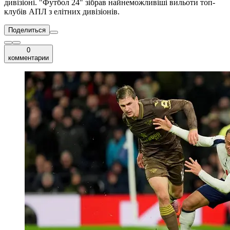
дивізіоні. "Футбол 24" зібрав найнеможливіші вильоти топ-
клубів АПЛ з елітних дивізіонів.
Поделиться
0
комментарии