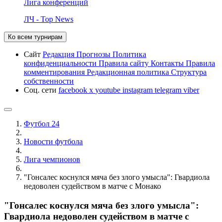
Лига конференций
ЛЧ - Top News
Ко всем турнирам
Сайт
Редакция
Прогнозы
Политика
конфиденциальности
Правила сайту
Контакты
Правила
комментирования
Редакционная политика
Структура
собственности
Соц. сети
facebook
x
youtube
instagram
telegram
viber
Футбол 24
Новости футбола
Лига чемпионов
"Гонсалес коснулся мяча без злого умысла": Гвардиола
недоволен судейством в матче с Монако
"Гонсалес коснулся мяча без злого умысла":
Гвардиола недоволен судейством в матче с