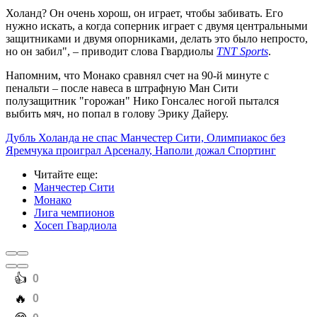
Холанд? Он очень хорош, он играет, чтобы забивать. Его
нужно искать, а когда соперник играет с двумя центральными
защитниками и двумя опорниками, делать это было непросто,
но он забил", – приводит слова Гвардиолы
TNT Sports
.
Напомним, что Монако сравнял счет на 90-й минуте с
пенальти – после навеса в штрафную Ман Сити
полузащитник "горожан" Нико Гонсалес ногой пытался
выбить мяч, но попал в голову Эрику Дайеру.
Дубль Холанда не спас Манчестер Сити, Олимпиакос без
Яремчука проиграл Арсеналу, Наполи дожал Спортинг
Читайте еще
:
Манчестер Сити
Монако
Лига чемпионов
Хосеп Гвардиола
️👍
0
️🔥
0