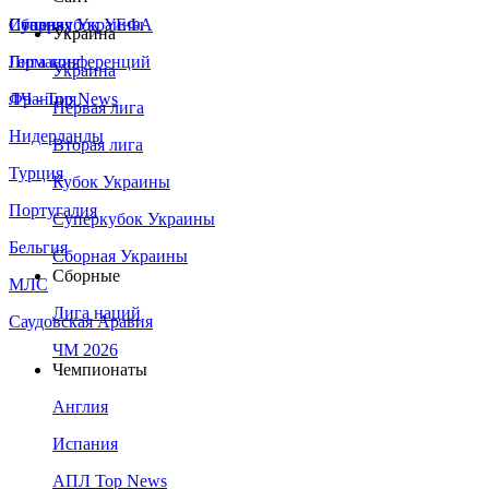
Сборная Украины
Италия
Суперкубок УЕФА
Украина
Германия
Лига конференций
Украина
Франция
ЛЧ - Top News
Первая лига
Нидерланды
Вторая лига
Турция
Кубок Украины
Португалия
Суперкубок Украины
Бельгия
Сборная Украины
Сборные
МЛС
Лига наций
Саудовская Аравия
ЧМ 2026
Чемпионаты
Англия
Испания
АПЛ Top News