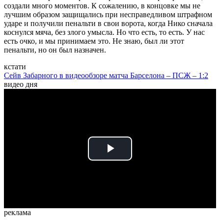
создали много моментов. К сожалению, в концовке мы не
лучшим образом защищались при несправедливом штрафном
ударе и получили пенальти в свои ворота, когда Нико сначала
коснулся мяча, без злого умысла. Но что есть, то есть. У нас
есть очко, и мы принимаем это. Не знаю, был ли этот
пенальти, но он был назначен.
кстати
Сейв Забарного в видеообзоре матча Барселона – ПСЖ – 1:2
видео дня
Play
Video
реклама