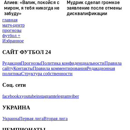
главная
матч-центр
прогнозы
футбол +
Избранное
САЙТ ФУТБОЛ 24
Редакция
Прогнозы
Политика конфиденциальности
Правила
сайту
Контакты
Правила комментирования
Редакционная
политика
Структура собственности
Соц. сети
facebook
x
youtube
instagram
telegram
viber
УКРАИНА
Украина
Первая лига
Вторая лига
ЧЕМПИОНАТЫ