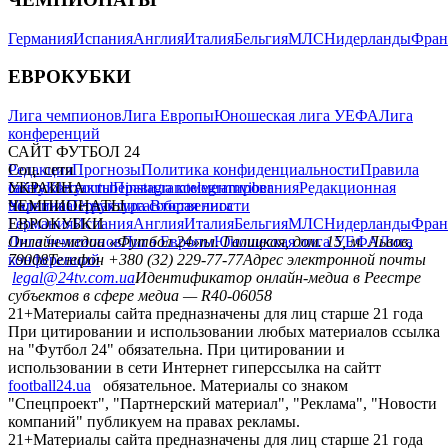
Германия
Испания
Англия
Италия
Бельгия
МЛС
Нидерланды
Фран
ЕВРОКУБКИ
Лига чемпионов
Лига Европы
Юношеская лига УЕФА
Лига
конференций
САЙТ ФУТБОЛ 24
Редакция
Соц. сети
Прогнозы
Политика конфиденциальности
Правила
сайту
facebook
УКРАИНА
Контакты
x
youtube
Правила комментирования
instagram
telegram
viber
Редакционная
политика
Украина
ЧЕМПИОНАТЫ
Первая лига
Структура собственности
Вторая лига
Германия
ЕВРОКУБКИ
Испания
Англия
Италия
Бельгия
МЛС
Нидерланды
Фран
Лига чемпионов
Онлайн-медиа «Футбол 24»
Лига Европы
пл. Галицкая, дом. 15, м. Львов,
Юношеская лига УЕФА
Лига
конференций
79008
Телефон +380 (32) 229-77-77
Адрес электронной почты
legal@24tv.com.ua
Идентификатор онлайн-медиа в Реестре
субъектов в сфере медиа — R40-06058
21+
Материалы сайта предназначены для лиц старше 21 года
При цитировании и использовании любых материалов ссылка
на "Футбол 24" обязательна. При цитировании и
использовании в сети Интернет гиперссылка на сайтт
football24.ua
обязательное. Материалы со знаком
"Спецпроект", "Партнерский материал", "Реклама", "Новости
компаний" публикуем на правах рекламы.
21+
Материалы сайта предназначены для лиц старше 21 года