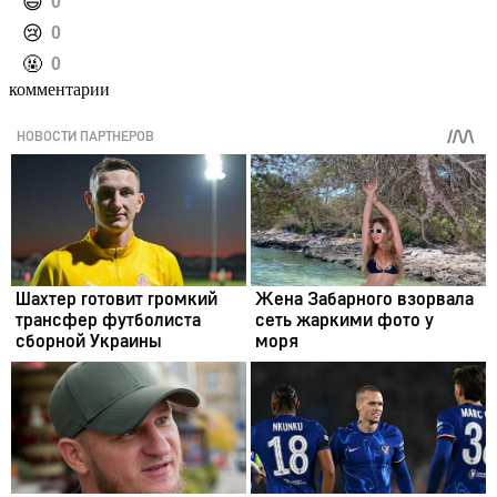
️😄
0
️😢
0
️🤬
0
комментарии