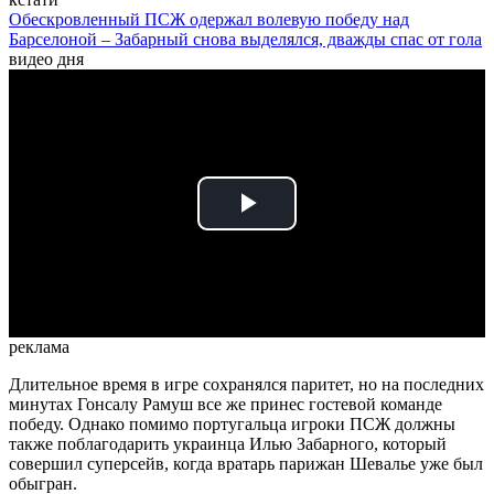
Обескровленный ПСЖ одержал волевую победу над
Барселоной – Забарный снова выделялся, дважды спас от гола
видео дня
Play
Video
реклама
Длительное время в игре сохранялся паритет, но на последних
минутах Гонсалу Рамуш все же принес гостевой команде
победу. Однако помимо португальца игроки ПСЖ должны
также поблагодарить украинца Илью Забарного, который
совершил суперсейв, когда вратарь парижан Шевалье уже был
обыгран.