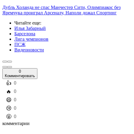
Дубль Холанда не спас Манчестер Сити, Олимпиакос без
Яремчука проиграл Арсеналу, Наполи дожал Спортинг
Читайте еще
:
Илья Забарный
Барселона
Лига чемпионов
ПСЖ
Видеоновости
0
Комментировать
️👍
0
️🔥
0
️😄
0
️😢
0
️🤬
0
комментарии