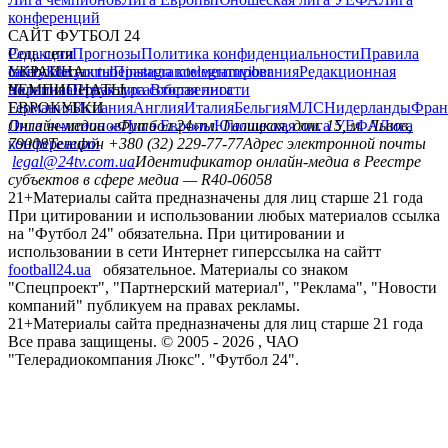
конференций
САЙТ ФУТБОЛ 24
Редакция
Соц. сети
Прогнозы
Политика конфиденциальности
Правила
сайту
facebook
УКРАИНА
Контакты
x
youtube
Правила комментирования
instagram
telegram
viber
Редакционная
политика
Украина
ЧЕМПИОНАТЫ
Первая лига
Структура собственности
Вторая лига
Германия
ЕВРОКУБКИ
Испания
Англия
Италия
Бельгия
МЛС
Нидерланды
Фран
Лига чемпионов
Онлайн-медиа «Футбол 24»
Лига Европы
пл. Галицкая, дом. 15, м. Львов,
Юношеская лига УЕФА
Лига
конференций
79008
Телефон +380 (32) 229-77-77
Адрес электронной почты
legal@24tv.com.ua
Идентификатор онлайн-медиа в Реестре
субъектов в сфере медиа — R40-06058
21+
Материалы сайта предназначены для лиц старше 21 года
При цитировании и использовании любых материалов ссылка
на "Футбол 24" обязательна. При цитировании и
использовании в сети Интернет гиперссылка на сайтт
football24.ua
обязательное. Материалы со знаком
"Спецпроект", "Партнерский материал", "Реклама", "Новости
компаний" публикуем на правах рекламы.
21+
Материалы сайта предназначены для лиц старше 21 года
Все права защищены. © 2005 -
2026
, ЧАО
"Телерадиокомпания Люкс". "Футбол 24".