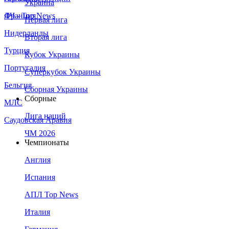
Украина
Франция
ЛЧ - Top News
Первая лига
Нидерланды
Вторая лига
Турция
Кубок Украины
Португалия
Суперкубок Украины
Бельгия
Сборная Украины
Сборные
МЛС
Лига наций
Саудовская Аравия
ЧМ 2026
Чемпионаты
Англия
Испания
АПЛ Top News
Италия