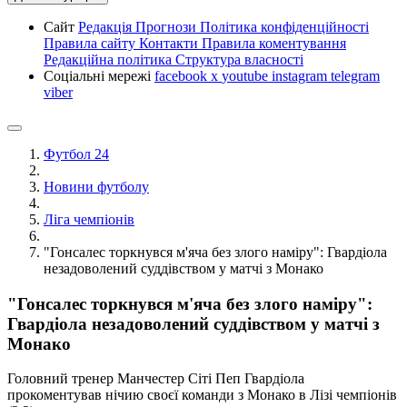
Сайт
Редакція
Прогнози
Політика конфіденційності
Правила сайту
Контакти
Правила коментування
Редакційна політика
Структура власності
Соціальні мережі
facebook
x
youtube
instagram
telegram
viber
Футбол 24
Новини футболу
Ліга чемпіонів
"Гонсалес торкнувся м'яча без злого наміру": Гвардіола
незадоволений суддівством у матчі з Монако
"Гонсалес торкнувся м'яча без злого наміру":
Гвардіола незадоволений суддівством у матчі з
Монако
Головний тренер Манчестер Сіті Пеп Гвардіола
прокоментував нічию своєї команди з Монако в Лізі чемпіонів