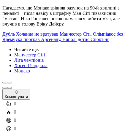
Нагадаємо, що Монако зрівняв рахунок на 90-й хвилині з
пенальті – після навісу в штрафну Ман Сіті півзахисник
"містян" Ніко Гонсалес ногою намагався вибити м'яч, але
влучив в голову Еріку Дайєру.
Дубль Холанда не врятував Манчестер Сіті, Олімпіакос без
Яремчука програв Арсеналу, Наполі дотис Спортінг
Читайте ще
:
Манчестер Сіті
Ліга чемпіонів
Хосеп Гвардіола
Монако
0
Коментувати
️👍
0
️🔥
0
️😄
0
️😢
0