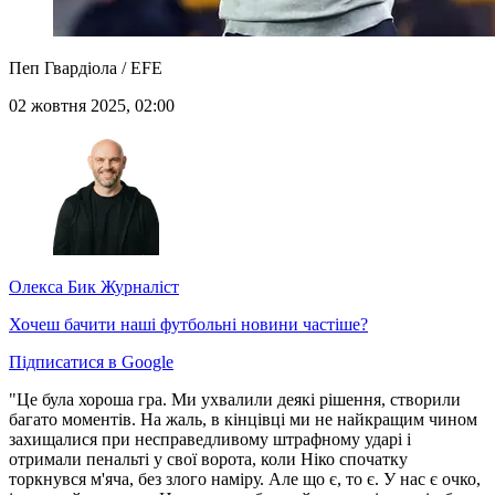
Пеп Гвардіола / EFE
02 жовтня 2025, 02:00
Олекса Бик
Журналіст
Хочеш бачити наші футбольні новини частіше?
Підписатися в Google
"Це була хороша гра. Ми ухвалили деякі рішення, створили
багато моментів. На жаль, в кінцівці ми не найкращим чином
захищалися при несправедливому штрафному ударі і
отримали пенальті у свої ворота, коли Ніко спочатку
торкнувся м'яча, без злого наміру. Але що є, то є. У нас є очко,