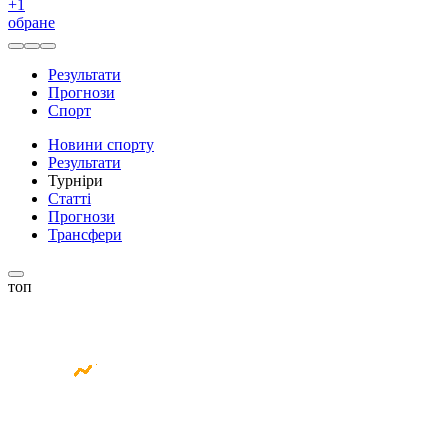
+
1
обране
Результати
Прогнози
Спорт
Новини спорту
Результати
Турніри
Статті
Прогнози
Трансфери
топ