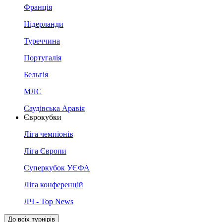
Франція
Нідерланди
Туреччина
Португалія
Бельгія
МЛС
Саудівська Аравія
Єврокубки
Ліга чемпіонів
Ліга Європи
Суперкубок УЄФА
Ліга конференцій
ЛЧ - Top News
До всіх турнірів