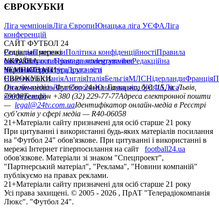
ЄВРОКУБКИ
Ліга чемпіонів
Ліга Європи
Юнацька ліга УЄФА
Ліга
конференцій
САЙТ ФУТБОЛ 24
Редакція
Соціальні мережі
Прогнози
Політика конфіденційності
Правила
сайту
facebook
УКРАЇНА
Контакти
x
youtube
Правила коментування
instagram
telegram
viber
Редакційна
політика
Україна
ЧЕМПІОНАТИ
Перша ліга
Структура власності
Друга ліга
Німеччина
ЄВРОКУБКИ
Іспанія
Англія
Італія
Бельгія
МЛС
Нідерланди
Франція
П
Ліга чемпіонів
Онлайн-медіа «Футбол 24»
Ліга Європи
Юнацька ліга УЄФА
пл. Галицька, буд. 15, м. Львів,
Ліга
конференцій
79008
Телефон +380 (32) 229-77-77
Адреса електронної пошти
—
legal@24tv.com.ua
Ідентифікатор онлайн-медіа в Реєстрі
суб’єктів у сфері медіа — R40-06058
21+
Матеріали сайту призначені для осіб старше 21 року
При цитуванні і використанні будь-яких матеріалів посилання
на "Футбол 24" обов'язкове. При цитуванні і використанні в
мережі Інтернет гіперпосилання на сайт
football24.ua
обов'язкове. Матеріали зі знаком "Спецпроект",
"Партнерський матеріал", "Реклама", "Новини компаній"
публікуємо на правах реклами.
21+
Матеріали сайту призначені для осіб старше 21 року
Усi права захищенi. © 2005 -
2026
, ПрАТ "Телерадіокомпанія
Люкс". "Футбол 24".