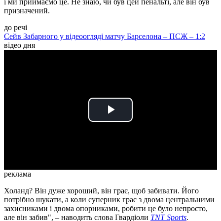
і ми приймаємо це. Не знаю, чи був цей пенальті, але він був
призначений.
до речі
Сейв Забарного у відеоогляді матчу Барселона – ПСЖ – 1:2
відео дня
Play
Video
реклама
Холанд? Він дуже хороший, він грає, щоб забивати. Його
потрібно шукати, а коли суперник грає з двома центральними
захисниками і двома опорниками, робити це було непросто,
але він забив", – наводить слова Гвардіоли
TNT Sports
.