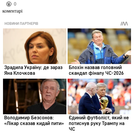
️🤬
0
коментарі