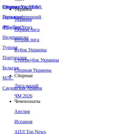
Сборная Украины
Италия
Суперкубок УЕФА
Украина
Германия
Лига конференций
Украина
Франция
ЛЧ - Top News
Первая лига
Нидерланды
Вторая лига
Турция
Кубок Украины
Португалия
Суперкубок Украины
Бельгия
Сборная Украины
Сборные
МЛС
Лига наций
Саудовская Аравия
ЧМ 2026
Чемпионаты
Англия
Испания
АПЛ Top News