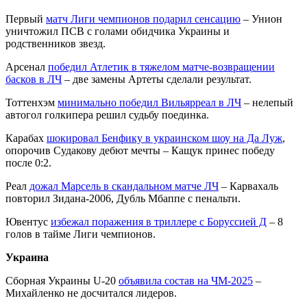
Первый
матч Лиги чемпионов подарил сенсацию
– Унион
уничтожил ПСВ с голами обидчика Украины и
родственников звезд.
Арсенал
победил Атлетик в тяжелом матче-возвращении
басков в ЛЧ
– две замены Артеты сделали результат.
Тоттенхэм
минимально победил Вильярреал в ЛЧ
– нелепый
автогол голкипера решил судьбу поединка.
Карабах
шокировал Бенфику в украинском шоу на Да Луж
,
опорочив Судакову дебют мечты – Кащук принес победу
после 0:2.
Реал
дожал Марсель в скандальном матче ЛЧ
– Карвахаль
повторил Зидана-2006, Дубль Мбаппе с пенальти.
Ювентус
избежал поражения в триллере с Боруссией Д
– 8
голов в тайме Лиги чемпионов.
Украина
Сборная Украины U-20
объявила состав на ЧМ-2025
–
Михайленко не досчитался лидеров.