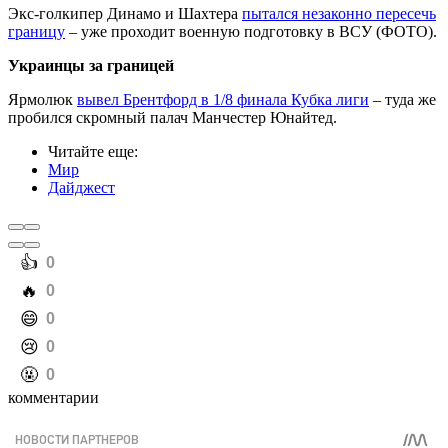
Экс-голкипер Динамо и Шахтера
пытался незаконно пересечь
границу
– уже проходит военную подготовку в ВСУ (ФОТО).
Украинцы за границей
Ярмолюк
вывел Брентфорд в 1/8 финала Кубка лиги
– туда же
пробился скромный палач Манчестер Юнайтед.
Читайте еще
:
Мир
Дайджест
️👍
0
️🔥
0
️😄
0
️😢
0
️🤬
0
комментарии