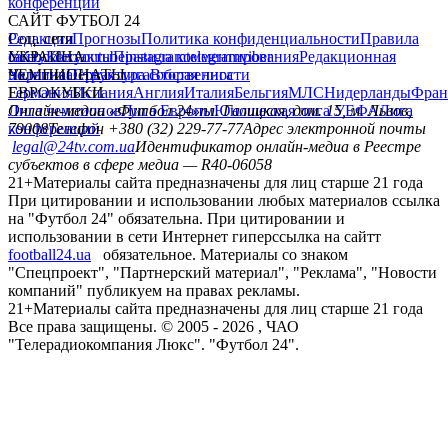
конференций
САЙТ ФУТБОЛ 24
Редакция
Соц. сети
Прогнозы
Политика конфиденциальности
Правила
сайту
facebook
УКРАИНА
Контакты
x
youtube
Правила комментирования
instagram
telegram
viber
Редакционная
политика
Украина
ЧЕМПИОНАТЫ
Первая лига
Структура собственности
Вторая лига
Германия
ЕВРОКУБКИ
Испания
Англия
Италия
Бельгия
МЛС
Нидерланды
Фран
Лига чемпионов
Онлайн-медиа «Футбол 24»
Лига Европы
пл. Галицкая, дом. 15, м. Львов,
Юношеская лига УЕФА
Лига
конференций
79008
Телефон +380 (32) 229-77-77
Адрес электронной почты
legal@24tv.com.ua
Идентификатор онлайн-медиа в Реестре
субъектов в сфере медиа — R40-06058
21+
Материалы сайта предназначены для лиц старше 21 года
При цитировании и использовании любых материалов ссылка
на "Футбол 24" обязательна. При цитировании и
использовании в сети Интернет гиперссылка на сайтт
football24.ua
обязательное. Материалы со знаком
"Спецпроект", "Партнерский материал", "Реклама", "Новости
компаний" публикуем на правах рекламы.
21+
Материалы сайта предназначены для лиц старше 21 года
Все права защищены. © 2005 -
2026
, ЧАО
"Телерадиокомпания Люкс". "Футбол 24".