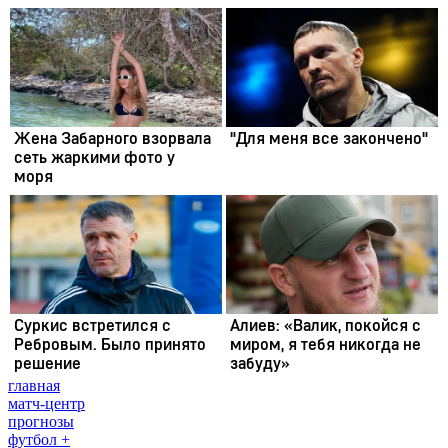
главная
матч-центр
прогнозы
футбол +