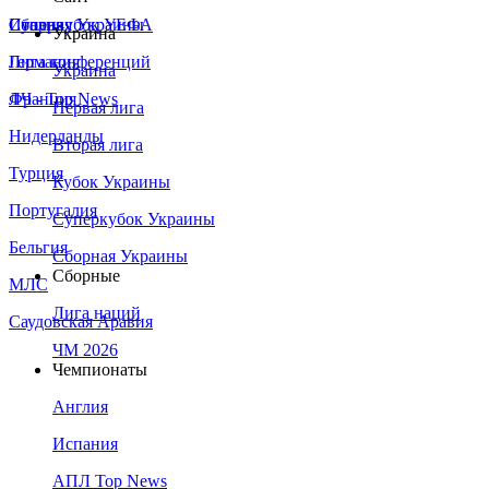
Сборная Украины
Италия
Суперкубок УЕФА
Украина
Германия
Лига конференций
Украина
Франция
ЛЧ - Top News
Первая лига
Нидерланды
Вторая лига
Турция
Кубок Украины
Португалия
Суперкубок Украины
Бельгия
Сборная Украины
Сборные
МЛС
Лига наций
Саудовская Аравия
ЧМ 2026
Чемпионаты
Англия
Испания
АПЛ Top News