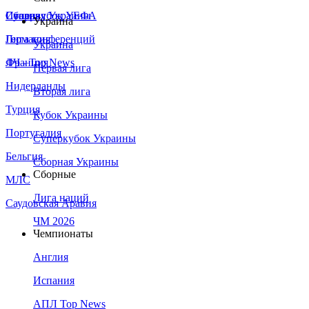
Сборная Украины
Италия
Суперкубок УЕФА
Украина
Германия
Лига конференций
Украина
Франция
ЛЧ - Top News
Первая лига
Нидерланды
Вторая лига
Турция
Кубок Украины
Португалия
Суперкубок Украины
Бельгия
Сборная Украины
Сборные
МЛС
Лига наций
Саудовская Аравия
ЧМ 2026
Чемпионаты
Англия
Испания
АПЛ Top News