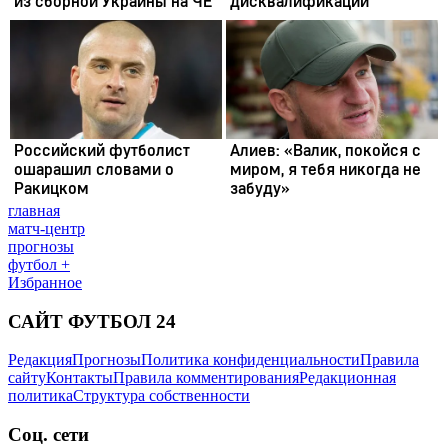
главная
матч-центр
прогнозы
футбол +
Избранное
САЙТ ФУТБОЛ 24
Редакция
Прогнозы
Политика конфиденциальности
Правила
сайту
Контакты
Правила комментирования
Редакционная
политика
Структура собственности
Соц. сети