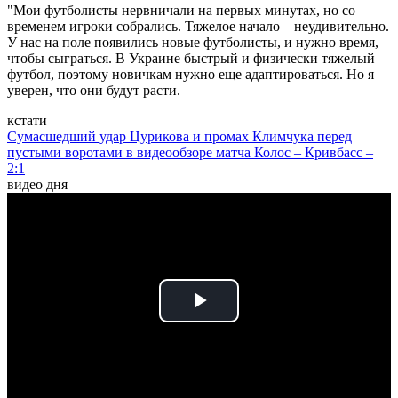
"Мои футболисты нервничали на первых минутах, но со
временем игроки собрались. Тяжелое начало – неудивительно.
У нас на поле появились новые футболисты, и нужно время,
чтобы сыграться. В Украине быстрый и физически тяжелый
футбол, поэтому новичкам нужно еще адаптироваться. Но я
уверен, что они будут расти.
кстати
Сумасшедший удар Цурикова и промах Климчука перед
пустыми воротами в видеообзоре матча Колос – Кривбасс –
2:1
видео дня
Play
Video