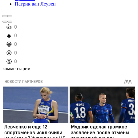
Патрик ван Леувен
️👍
0
️🔥
0
️😄
0
️😢
0
️🤬
0
комментарии