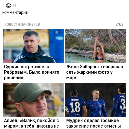
️🤬
0
комментарии