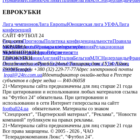
Германия
Испания
Англия
Италия
Бельгия
МЛС
Нидерланды
Фран
ЕВРОКУБКИ
Лига чемпионов
Лига Европы
Юношеская лига УЕФА
Лига
конференций
САЙТ ФУТБОЛ 24
Редакция
Соц. сети
Прогнозы
Политика конфиденциальности
Правила
сайту
facebook
УКРАИНА
Контакты
x
youtube
Правила комментирования
instagram
telegram
viber
Редакционная
политика
Украина
ЧЕМПИОНАТЫ
Первая лига
Структура собственности
Вторая лига
Германия
ЕВРОКУБКИ
Испания
Англия
Италия
Бельгия
МЛС
Нидерланды
Фран
Лига чемпионов
Онлайн-медиа «Футбол 24»
Лига Европы
пл. Галицкая, дом. 15, м. Львов,
Юношеская лига УЕФА
Лига
конференций
79008
Телефон +380 (32) 229-77-77
Адрес электронной почты
legal@24tv.com.ua
Идентификатор онлайн-медиа в Реестре
субъектов в сфере медиа — R40-06058
21+
Материалы сайта предназначены для лиц старше 21 года
При цитировании и использовании любых материалов ссылка
на "Футбол 24" обязательна. При цитировании и
использовании в сети Интернет гиперссылка на сайтт
football24.ua
обязательное. Материалы со знаком
"Спецпроект", "Партнерский материал", "Реклама", "Новости
компаний" публикуем на правах рекламы.
21+
Материалы сайта предназначены для лиц старше 21 года
Все права защищены. © 2005 -
2026
, ЧАО
"Телерадиокомпания Люкс". "Футбол 24".