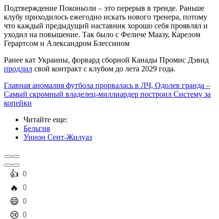
Подтверждение Поконьоли – это перерыв в тренде. Раньше
клубу приходилось ежегодно искать нового тренера, потому
что каждый предыдущий наставник хорошо себя проявлял и
уходил на повышение. Так было с Феличе Маазу, Карелом
Герартсом и Александром Блессином
Ранее кат Украины, форвард сборной Канады Промис Дэвид
продлил
свой контракт с клубом до лета 2029 года.
Главная аномалия футбола прорвалась в ЛЧ, Одолев гранда –
Самый скромный владелец-миллиардер построил Систему за
копейки
Читайте еще
:
Бельгия
Унион Сент-Жилуаз
️👍
0
️🔥
0
️😄
0
️😢
0