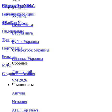
Сборная Украины
Италия
Суперкубок УЕФА
Украина
Германия
Лига конференций
Украина
Франция
ЛЧ - Top News
Первая лига
Нидерланды
Вторая лига
Турция
Кубок Украины
Португалия
Суперкубок Украины
Бельгия
Сборная Украины
Сборные
МЛС
Лига наций
Саудовская Аравия
ЧМ 2026
Чемпионаты
Англия
Испания
АПЛ Top News