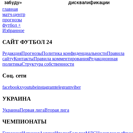
главная
матч-центр
прогнозы
футбол +
Избранное
САЙТ ФУТБОЛ 24
Редакция
Прогнозы
Политика конфиденциальности
Правила
сайту
Контакты
Правила комментирования
Редакционная
политика
Структура собственности
Соц. сети
facebook
x
youtube
instagram
telegram
viber
УКРАИНА
Украина
Первая лига
Вторая лига
ЧЕМПИОНАТЫ