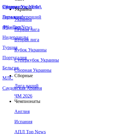
Сборная Украины
Италия
Суперкубок УЕФА
Украина
Германия
Лига конференций
Украина
Франция
ЛЧ - Top News
Первая лига
Нидерланды
Вторая лига
Турция
Кубок Украины
Португалия
Суперкубок Украины
Бельгия
Сборная Украины
Сборные
МЛС
Лига наций
Саудовская Аравия
ЧМ 2026
Чемпионаты
Англия
Испания
АПЛ Top News