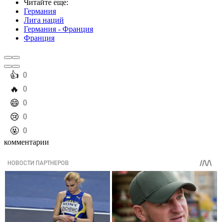
Читайте еще
:
Германия
Лига наций
Германия - Франция
Франция
️👍
0
️🔥
0
️😄
0
️😢
0
️🤬
0
комментарии