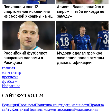
главная
матч-центр
прогнозы
футбол +
Избранное
САЙТ ФУТБОЛ 24
Редакция
Прогнозы
Политика конфиденциальности
Правила
сайту
Контакты
Правила комментирования
Редакционная