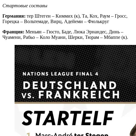
Стартовые составы
Германия:
тер Штеген – Киммих (к), Та, Кох, Раум – Гросс,
Горецка – Вольтемаде, Вирц, Адейеми – Фюлькруг
Франция:
Меньян – Гюсто, Баде, Люка Эрнандес, Динь –
Чуамени, Рабьо – Коло Муани, Шерки, Тюрам – Мбаппе (к).