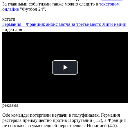
За главными событиями также можно следить в
текстовом
онлайне
"Футбол 24".
кстати
Германия – Франция: анонс матча за третье место Лиги наций
видео дня
Play
Video
реклама
Обе команды потерпели неудачи в полуфиналах. Германия
растеряла преимущество против Португалии (1:2), а Франция
не спаслась в сумасшедшей перестрелке с Испанией (4:5).