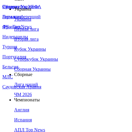
Сборная Украины
Италия
Суперкубок УЕФА
Украина
Германия
Лига конференций
Украина
Франция
ЛЧ - Top News
Первая лига
Нидерланды
Вторая лига
Турция
Кубок Украины
Португалия
Суперкубок Украины
Бельгия
Сборная Украины
Сборные
МЛС
Лига наций
Саудовская Аравия
ЧМ 2026
Чемпионаты
Англия
Испания
АПЛ Top News