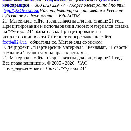
конференций
79008
Телефон +380 (32) 229-77-77
Адрес электронной почты
legal@24tv.com.ua
Идентификатор онлайн-медиа в Реестре
субъектов в сфере медиа — R40-06058
21+
Материалы сайта предназначены для лиц старше 21 года
При цитировании и использовании любых материалов ссылка
на "Футбол 24" обязательна. При цитировании и
использовании в сети Интернет гиперссылка на сайтт
football24.ua
обязательное. Материалы со знаком
"Спецпроект", "Партнерский материал", "Реклама", "Новости
компаний" публикуем на правах рекламы.
21+
Материалы сайта предназначены для лиц старше 21 года
Все права защищены. © 2005 -
2026
, ЧАО
"Телерадиокомпания Люкс". "Футбол 24".