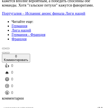
кажется вполне вероятным, а победить способны обе
команды. Хотя "гальские петухи" кажутся фаворитами.
Португалия – Испания: анонс финала Лиги наций
Читайте еще
:
Германия
Лига наций
Германия - Франция
Франция
0
Комментировать
️👍
0
️🔥
0
️😄
0
️😢
0
️🤬
0
комментарии