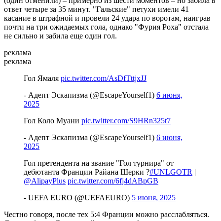
(один отменили) – примерно из шести моментов – но забила в
ответ четыре за 35 минут. "Гальские" петухи имели 41
касание в штрафной и провели 24 удара по воротам, наиграв
почти на три ожидаемых гола, однако "Фурия Роха" отстала
не сильно и забила еще один гол.
реклама
реклама
Гол Ямаля
pic.twitter.com/AsDfTttjxJJ
- Адепт Эскапизма (@EscapeYourself1)
6 июня,
2025
Гол Коло Муани
pic.twitter.com/S9HRn325t7
- Адепт Эскапизма (@EscapeYourself1)
6 июня,
2025
Гол претендента на звание "Гол турнира" от
дебютанта Франции Райана Шерки ?
#UNLGOTR
|
@AlipayPlus
pic.twitter.com/6fj4dABpGB
- UEFA EURO (@UEFAEURO)
5 июня, 2025
Честно говоря, после тех 5:4 Франции можно расслабляться.