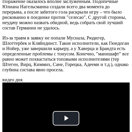
Поражение оказалось вполне заслуженным. Подопечные
Юлиана Нагельсманна создали всего два момента до
перерыва, а после забитого гола раскрыли игру – что было
рискованно в поединке против "селесао". С другой стороны,
неудачу можно назвать обидной, ведь собрать свой лучший
состав Германии не удалось.
Из-за травм в заявку не попали Мусиала, Рюдигер,
Шлоттербек и Кляйндинст. Такие исполнители, как Гюндоган
и Нойер, уже завершили карьеру, а у Хаверца и Брандта есть
определенные проблемы с тонусом. Конечно, "манншафт" все
равно может похвастаться топовыми исполнителями (тер
Штеген, Вирц, Киммих, Сане, Горецка, Адееми и т.д.), однако
глубина состава явно просела.
видео дня
Play