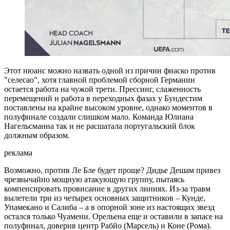
Этот нюанс можно назвать одной из причин фиаско против
"селесао", хотя главной проблемой сборной Германии
остается работа на чужой трети. Прессинг, слаженность
перемещений и работа в переходных фазах у Бундестим
поставлены на крайне высоком уровне, однако моментов в
полуфинале создали слишком мало. Команда Юлиана
Нагельсманна так и не расшатала португальский блок
должным образом.
реклама
Возможно, против Ле Бле будет проще? Дидье Дешам привез
чрезвычайно мощную атакующую группу, пытаясь
компенсировать провисание в других линиях. Из-за травм
вылетели три из четырех основных защитников – Кунде,
Упамекано и Салиба – а в опорной зоне из настоящих звезд
остался только Чуамени. Орельена еще и оставили в запасе на
полуфинал, доверив центр Рабйо (Марсель) и Коне (Рома).