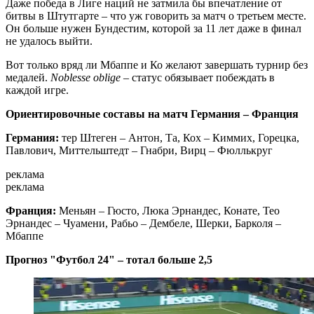
Даже победа в Лиге наций не затмила бы впечатление от
битвы в Штутгарте – что уж говорить за матч о третьем месте.
Он больше нужен Бундестим, которой за 11 лет даже в финал
не удалось выйти.
Вот только вряд ли Мбаппе и Ко желают завершать турнир без
медалей.
Noblesse oblige
– статус обязывает побеждать в
каждой игре.
Ориентировочные составы на матч Германия – Франция
Германия:
тер Штеген – Антон, Та, Кох – Киммих, Горецка,
Павлович, Миттельштедт – Гнабри, Вирц – Фюллькруг
реклама
реклама
Франция:
Меньян – Гюсто, Люка Эрнандес, Конате, Тео
Эрнандес – Чуамени, Рабьо – Дембеле, Шерки, Барколя –
Мбаппе
Прогноз "Футбол 24" – тотал больше 2,5