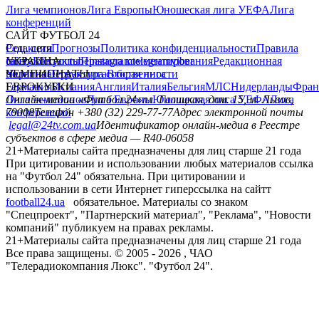
Лига чемпионов
Лига Европы
Юношеская лига УЕФА
Лига
конференций
САЙТ ФУТБОЛ 24
Редакция
Соц. сети
Прогнозы
Политика конфиденциальности
Правила
сайту
facebook
УКРАИНА
Контакты
x
youtube
Правила комментирования
instagram
telegram
viber
Редакционная
политика
Украина
ЧЕМПИОНАТЫ
Первая лига
Структура собственности
Вторая лига
Германия
ЕВРОКУБКИ
Испания
Англия
Италия
Бельгия
МЛС
Нидерланды
Фран
Лига чемпионов
Онлайн-медиа «Футбол 24»
Лига Европы
пл. Галицкая, дом. 15, м. Львов,
Юношеская лига УЕФА
Лига
конференций
79008
Телефон +380 (32) 229-77-77
Адрес электронной почты
legal@24tv.com.ua
Идентификатор онлайн-медиа в Реестре
субъектов в сфере медиа — R40-06058
21+
Материалы сайта предназначены для лиц старше 21 года
При цитировании и использовании любых материалов ссылка
на "Футбол 24" обязательна. При цитировании и
использовании в сети Интернет гиперссылка на сайтт
football24.ua
обязательное. Материалы со знаком
"Спецпроект", "Партнерский материал", "Реклама", "Новости
компаний" публикуем на правах рекламы.
21+
Материалы сайта предназначены для лиц старше 21 года
Все права защищены. © 2005 -
2026
, ЧАО
"Телерадиокомпания Люкс". "Футбол 24".