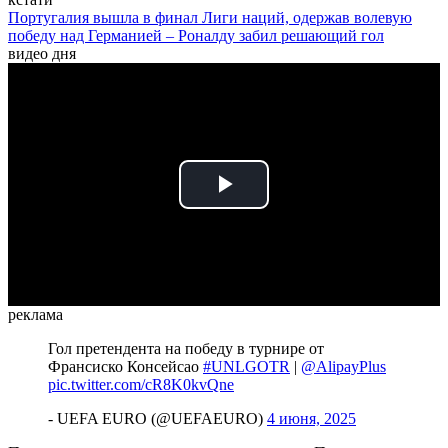
Португалия вышла в финал Лиги наций, одержав волевую
победу над Германией – Роналду забил решающий гол
видео дня
Play
Video
реклама
Гол претендента на победу в турнире от
Франсиско Консейсао
#UNLGOTR
|
@AlipayPlus
pic.twitter.com/cR8K0kvQne
- UEFA EURO (@UEFAEURO)
4 июня, 2025