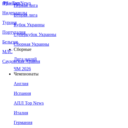
Франция
ЛЧ - Top News
Первая лига
Нидерланды
Вторая лига
Турция
Кубок Украины
Португалия
Суперкубок Украины
Бельгия
Сборная Украины
Сборные
МЛС
Лига наций
Саудовская Аравия
ЧМ 2026
Чемпионаты
Англия
Испания
АПЛ Top News
Италия
Германия