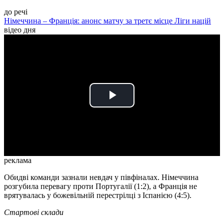
до речі
Німеччина – Франція: анонс матчу за третє місце Ліги націй
відео дня
Play
Video
реклама
Обидві команди зазнали невдач у півфіналах. Німеччина
розгубила перевагу проти Португалії (1:2), а Франція не
врятувалась у божевільній перестрілці з Іспанією (4:5).
Стартові склади