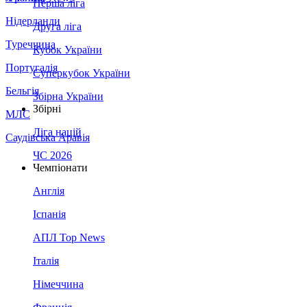
Перша ліга
Нідерланди
Друга ліга
Туреччина
Кубок України
Португалія
Суперкубок України
Бельгія
Збірна України
Збірні
МЛС
Ліга націй
Саудівська Аравія
ЧС 2026
Чемпіонати
Англія
Іспанія
АПЛ Top News
Італія
Німеччина