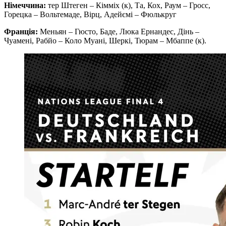
Німеччина:
тер Штеген – Кімміх (к), Та, Кох, Раум – Гросс,
Горецка – Вольтемаде, Вірц, Адейємі – Фюлькруг
Франція:
Меньян – Гюсто, Баде, Люка Ернандес, Дінь –
Чуамені, Рабйо – Коло Муані, Шеркі, Тюрам – Мбаппе (к).