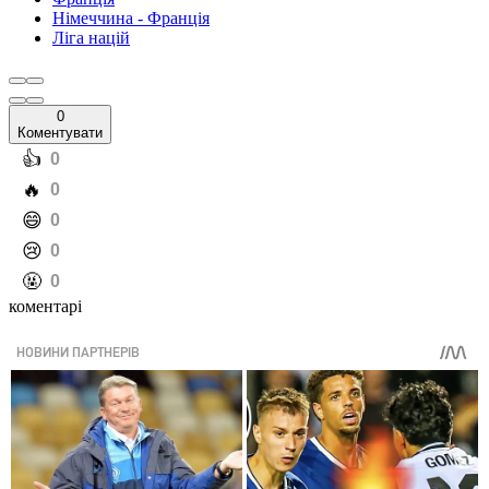
Німеччина - Франція
Ліга націй
0
Коментувати
️👍
0
️🔥
0
️😄
0
️😢
0
️🤬
0
коментарі