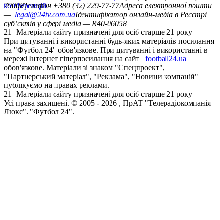
конференцій
79008
Телефон +380 (32) 229-77-77
Адреса електронної пошти
—
legal@24tv.com.ua
Ідентифікатор онлайн-медіа в Реєстрі
суб’єктів у сфері медіа — R40-06058
21+
Матеріали сайту призначені для осіб старше 21 року
При цитуванні і використанні будь-яких матеріалів посилання
на "Футбол 24" обов'язкове. При цитуванні і використанні в
мережі Інтернет гіперпосилання на сайт
football24.ua
обов'язкове. Матеріали зі знаком "Спецпроект",
"Партнерський матеріал", "Реклама", "Новини компаній"
публікуємо на правах реклами.
21+
Матеріали сайту призначені для осіб старше 21 року
Усi права захищенi. © 2005 -
2026
, ПрАТ "Телерадіокомпанія
Люкс". "Футбол 24".