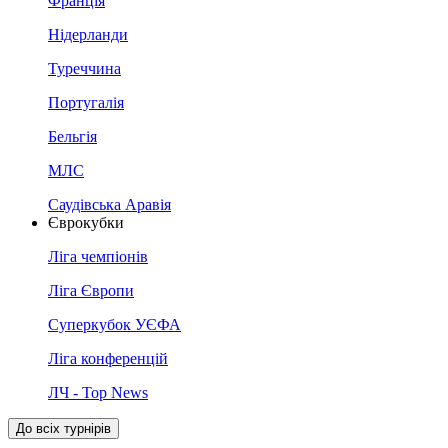
Франція
Нідерланди
Туреччина
Португалія
Бельгія
МЛС
Саудівська Аравія
Єврокубки
Ліга чемпіонів
Ліга Європи
Суперкубок УЄФА
Ліга конференцій
ЛЧ - Top News
До всіх турнірів