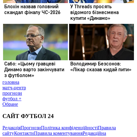
головна
матч-центр
прогнози
футбол +
Обране
САЙТ ФУТБОЛ 24
Редакція
Прогнози
Політика конфіденційності
Правила
сайту
Контакти
Правила коментування
Редакційна