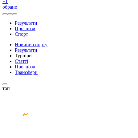
+
1
обране
Результати
Прогнози
Спорт
Новини спорту
Результати
Турніри
Статті
Прогнози
Трансфери
топ