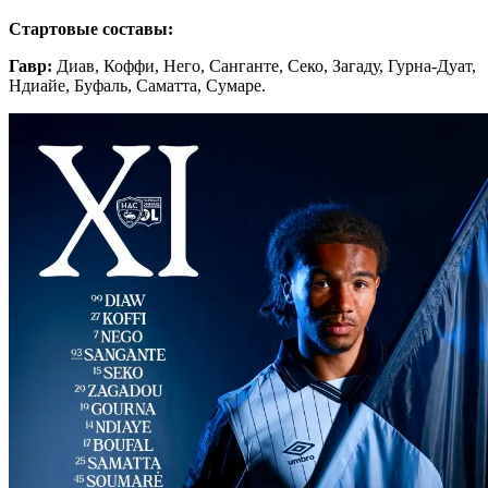
Стартовые составы:
Гавр:
Диав, Коффи, Него, Санганте, Секо, Загаду, Гурна-Дуат,
Ндиайе, Буфаль, Саматта, Сумаре.