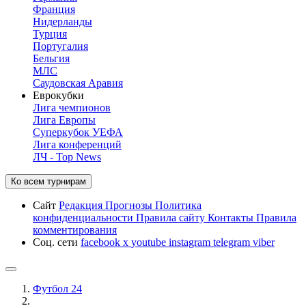
Франция
Нидерланды
Турция
Португалия
Бельгия
МЛС
Саудовская Аравия
Еврокубки
Лига чемпионов
Лига Европы
Суперкубок УЕФА
Лига конференций
ЛЧ - Top News
Ко всем турнирам
Сайт
Редакция
Прогнозы
Политика
конфиденциальности
Правила сайту
Контакты
Правила
комментирования
Соц. сети
facebook
x
youtube
instagram
telegram
viber
Футбол 24