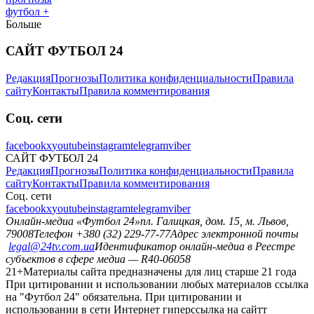
футбол +
Больше
САЙТ ФУТБОЛ 24
Редакция
Прогнозы
Политика конфиденциальности
Правила
сайту
Контакты
Правила комментирования
Соц. сети
facebook
x
youtube
instagram
telegram
viber
САЙТ ФУТБОЛ 24
Редакция
Прогнозы
Политика конфиденциальности
Правила
сайту
Контакты
Правила комментирования
Соц. сети
facebook
x
youtube
instagram
telegram
viber
Онлайн-медиа «Футбол 24»
пл. Галицкая, дом. 15, м. Львов,
79008
Телефон +380 (32) 229-77-77
Адрес электронной почты
legal@24tv.com.ua
Идентификатор онлайн-медиа в Реестре
субъектов в сфере медиа — R40-06058
21+
Материалы сайта предназначены для лиц старше 21 года
При цитировании и использовании любых материалов ссылка
на "Футбол 24" обязательна. При цитировании и
использовании в сети Интернет гиперссылка на сайтт