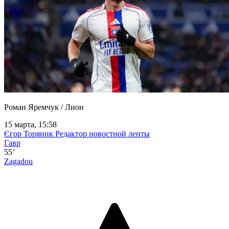
Роман Яремчук / Лион
15 марта, 15:58
Єгор Торяник
Редактор новостной ленты
Гавр
55’
Zagadou