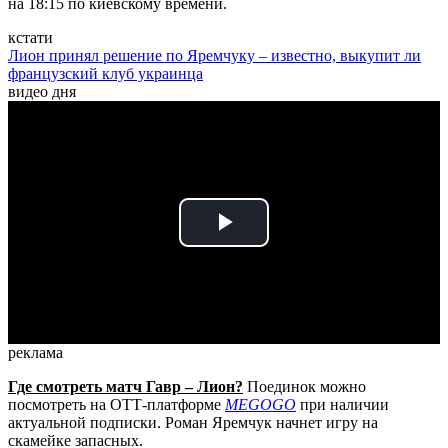
на 18:15 по киевскому времени.
кстати
Лион принял решение по Яремчуку – известно, выкупит ли
французский клуб украинца
видео дня
Play
Video
реклама
Где смотреть матч Гавр – Лион?
Поединок можно
посмотреть на ОТТ-платформе
MEGOGO
при наличии
актуальной подписки. Роман Яремчук начнет игру на
скамейке запасных.