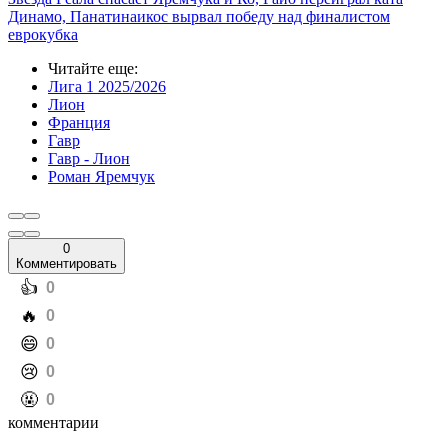
Динамо, Панатинаикос вырвал победу над финалистом
еврокубка
Читайте еще
:
Лига 1 2025/2026
Лион
Франция
Гавр
Гавр - Лион
Роман Яремчук
0
Комментировать
️👍
0
️🔥
0
️😄
0
️😢
0
️🤬
0
комментарии