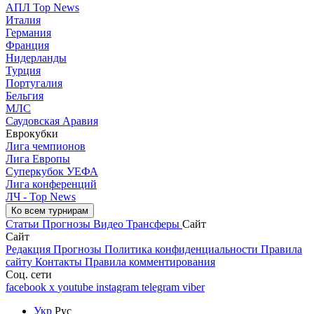
АПЛ Top News
Италия
Германия
Франция
Нидерланды
Турция
Португалия
Бельгия
МЛС
Саудовская Аравия
Еврокубки
Лига чемпионов
Лига Европы
Суперкубок УЕФА
Лига конференций
ЛЧ - Top News
Ко всем турнирам
Статьи
Прогнозы
Видео
Трансферы
Сайт
Сайт
Редакция
Прогнозы
Политика конфиденциальности
Правила
сайту
Контакты
Правила комментирования
Соц. сети
facebook
x
youtube
instagram
telegram
viber
Укр
Рус