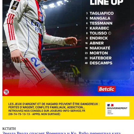
кстати
Звезда Реала спасает Яремчука и Ко, Райо переиграл ката