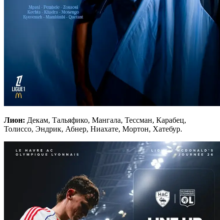
Лион:
Декам, Тальяфико, Мангала, Тессман, Карабец,
Толиссо, Эндрик, Абнер, Ниахате, Мортон, Хатебур.