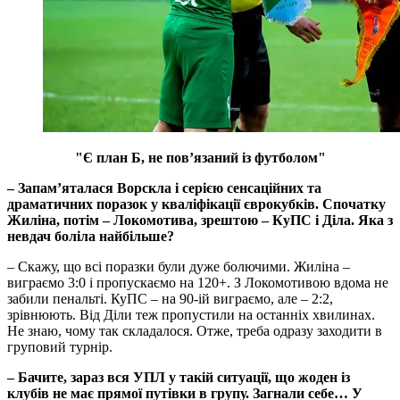
"Є план Б, не пов’язаний із футболом"
– Запам’яталася Ворскла і серією сенсаційних та
драматичних поразок у кваліфікації єврокубків. Спочатку
Жиліна, потім – Локомотива, зрештою – КуПС і Діла. Яка з
невдач боліла найбільше?
– Скажу, що всі поразки були дуже болючими. Жиліна –
виграємо 3:0 і пропускаємо на 120+. З Локомотивою вдома не
забили пенальті. КуПС – на 90-ій виграємо, але – 2:2,
зрівнюють. Від Діли теж пропустили на останніх хвилинах.
Не знаю, чому так складалося. Отже, треба одразу заходити в
груповий турнір.
– Бачите, зараз вся УПЛ у такій ситуації, що жоден із
клубів не має прямої путівки в групу. Загнали себе… У