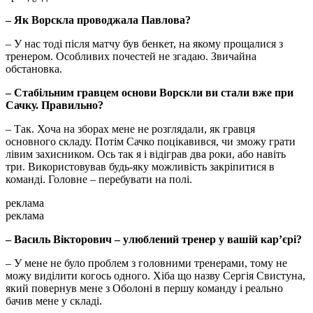
– Як Ворскла проводжала Павлова?
– У нас тоді після матчу був бенкет, на якому прощалися з
тренером. Особливих почестей не згадаю. Звичайна
обстановка.
– Стабільним гравцем основи Ворскли ви стали вже при
Сачку. Правильно?
– Так. Хоча на зборах мене не розглядали, як гравця
основного складу. Потім Сачко поцікавився, чи зможу грати
лівим захисником. Ось так я і відіграв два роки, або навіть
три. Використовував будь-яку можливість закріпитися в
команді. Головне – перебувати на полі.
реклама
реклама
– Василь Вікторович – улюблений тренер у вашій кар’єрі?
– У мене не було проблем з головними тренерами, тому не
можу виділити когось одного. Хіба що назву Сергія Свистуна,
який повернув мене з Оболоні в першу команду і реально
бачив мене у складі.