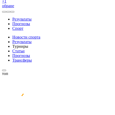
+
1
обране
Результаты
Прогнозы
Спорт
Новости спорта
Результаты
Турниры
Статьи
Прогнозы
Трансферы
топ