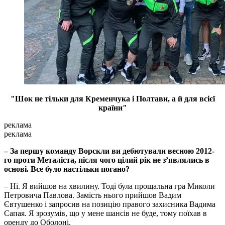
"Шок не тільки для Кременчука і Полтави, а й для всієї
країни"
реклама
реклама
– За першу команду Ворскли ви дебютували весною 2012-
го проти Металіста, після чого цілий рік не з’являлись в
основі. Все було настільки погано?
– Ні. Я вийшов на хвилину. Тоді була прощальна гра Миколи
Петровича Павлова. Замість нього прийшов Вадим
Євтушенко і запросив на позицію правого захисника Вадима
Сапая. Я зрозумів, що у мене шансів не буде, тому поїхав в
оренду до Оболоні.