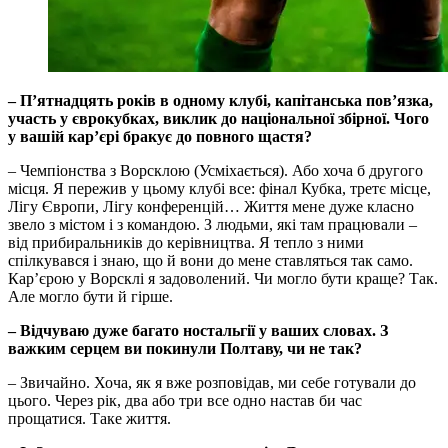
– П’ятнадцять років в одному клубі, капітанська пов’язка,
участь у єврокубках, виклик до національної збірної. Чого
у вашій кар’єрі бракує до повного щастя?
– Чемпіонства з Ворсклою (Усміхається). Або хоча б другого
місця. Я пережив у цьому клубі все: фінал Кубка, третє місце,
Лігу Європи, Лігу конференцій… Життя мене дуже класно
звело з містом і з командою. З людьми, які там працювали –
від прибиральників до керівництва. Я тепло з ними
спілкувався і знаю, що й вони до мене ставляться так само.
Кар’єрою у Ворсклі я задоволений. Чи могло бути краще? Так.
Але могло бути й гірше.
– Відчуваю дуже багато ностальгії у ваших словах. З
важким серцем ви покинули Полтаву, чи не так?
– Звичайно. Хоча, як я вже розповідав, ми себе готували до
цього. Через рік, два або три все одно настав би час
прощатися. Таке життя.