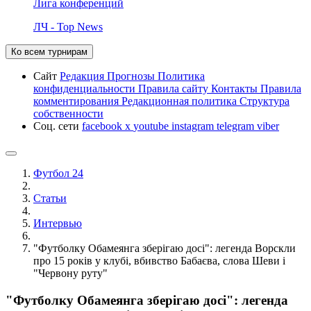
Лига конференций
ЛЧ - Top News
Ко всем турнирам
Сайт
Редакция
Прогнозы
Политика
конфиденциальности
Правила сайту
Контакты
Правила
комментирования
Редакционная политика
Структура
собственности
Соц. сети
facebook
x
youtube
instagram
telegram
viber
Футбол 24
Статьи
Интервью
"Футболку Обамеянга зберігаю досі": легенда Ворскли
про 15 років у клубі, вбивство Бабаєва, слова Шеви і
"Червону руту"
"Футболку Обамеянга зберігаю досі": легенда