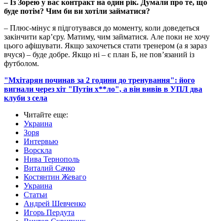
– Із Зорею у вас контракт на один рік. Думали про те, що
буде потім? Чим би ви хотіли займатися?
– Плюс-мінус я підготувався до моменту, коли доведеться
закінчити кар’єру. Матиму, чим займатися. Але поки не хочу
цього афішувати. Якщо захочеться стати тренером (а я зараз
вчуся) – буде добре. Якщо ні – є план Б, не пов’язаний із
футболом.
"Мхітарян починав за 2 години до тренування": його
вигнали через хіт "Путін х**ло", а він вивів в УПЛ два
клуби з села
Читайте еще
:
Украина
Зоря
Интервью
Ворскла
Нива Тернополь
Виталий Сачко
Костянтин Жеваго
Украина
Статьи
Андрей Шевченко
Игорь Пердута