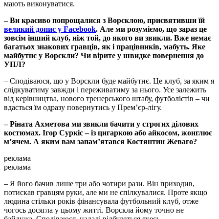
мають виконуватися.
– Ви красиво попрощалися з Ворсклою, присвятивши їй
великий допис у Facebook
. Але ми розуміємо, що зараз це
зовсім інший клуб, ніж той, до якого ви звикли. Вже немає
багатьох знакових гравців, як і працівників, мабуть. Яке
майбутнє у Ворскли? Чи вірите у швидке повернення до
УПЛ?
– Сподіваюся, що у Ворскли буде майбутнє. Це клуб, за яким я
слідкуватиму завжди і переживатиму за нього. Усе залежить
від керівництва, нового тренерського штабу, футболістів – чи
вдасться їм одразу повернутись у Прем’єр-лігу.
– Ріната Ахметова ми звикли бачити у строгих ділових
костюмах. Ігор Суркіс – із цигаркою або айкосом, жонглює
м’ячем. А яким вам запам’ятався Костянтин Жеваго?
реклама
реклама
– Я його бачив лише три або чотири рази. Він приходив,
потискав гравцям руки, але ми не спілкувалися. Проте якщо
людина стільки років фінансувала футбольний клуб, отже
чогось досягла у цьому житті. Ворскла йому точно не
байдужа. Сподіваюся, надалі відбудеться якесь