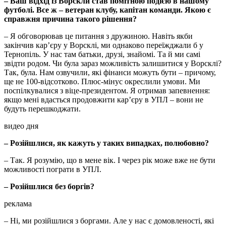
– Ваш відхід із Ворскли став помітною подією в нашому
футболі. Все ж – ветеран клубу, капітан команди. Якою є
справжня причина такого рішення?
– Я обговорював це питання з дружиною. Навіть якби
закінчив кар’єру у Ворсклі, ми однаково переїжджали б у
Тернопіль. У нас там батьки, друзі, знайомі. Та й ми самі
звідти родом. Чи була зараз можливість залишитися у Ворсклі?
Так, була. Нам озвучили, які фінанси можуть бути – причому,
ще не 100-відсотково. Плюс-мінус окреслили умови. Ми
поспілкувалися з віце-президентом. Я отримав запевнення:
якщо мені вдасться продовжити кар’єру в УПЛ – вони не
будуть перешкоджати.
видео дня
– Розійшлися, як кажуть у таких випадках, полюбовно?
– Так. Я розумію, що в мене вік. І через рік може вже не бути
можливості пограти в УПЛ.
– Розійшлися без боргів?
реклама
– Ні, ми розійшлися з боргами. Але у нас є домовленості, які