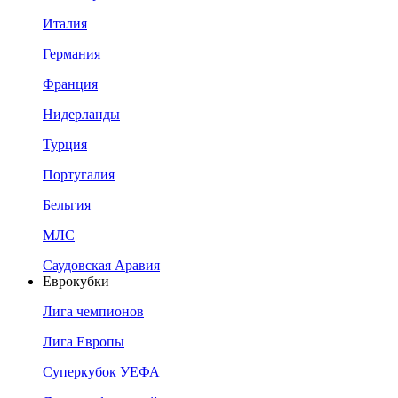
Италия
Германия
Франция
Нидерланды
Турция
Португалия
Бельгия
МЛС
Саудовская Аравия
Еврокубки
Лига чемпионов
Лига Европы
Суперкубок УЕФА