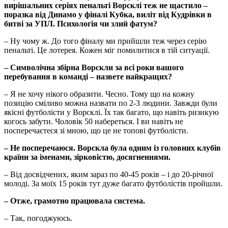
вирішальних серіях пенальті Ворсклі теж не щастило –
поразка від Динамо у фіналі Кубка, виліт від Кудрівки в
битві за УПЛ. Психологія чи злий фатум?
– Ну чому ж. До того фіналу ми прийшли теж через серію
пенальті. Це лотерея. Кожен міг помилитися в тій ситуації.
– Символічна збірна Ворскли за всі роки вашого
перебування в команді – назвете найкращих?
– Я не хочу нікого образити. Чесно. Тому що на кожну
позицію сміливо можна назвати по 2-3 людини. Завжди були
якісні футболісти у Ворсклі. Їх так багато, що навіть ризикую
когось забути. Чоловік 50 набереться. І ви навіть не
посперечаєтеся зі мною, що це не топові футболісти.
– Не посперечаюся. Ворскла була одним із головних клубів
країни за іменами, зірковістю, досягненнями.
– Від досвідчених, яким зараз по 40-45 років – і до 20-річної
молоді. За моїх 15 років тут дуже багато футболістів пройшли.
– Отже, грамотно працювала система.
– Так, погоджуюсь.