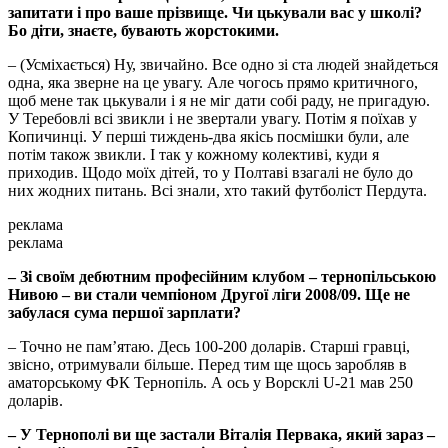
запитати і про ваше прізвище. Чи цькували вас у школі?
Бо діти, знаєте, бувають жорстокими.
– (Усміхається) Ну, звичайно. Все одно зі ста людей знайдеться
одна, яка зверне на це увагу. Але чогось прямо критичного,
щоб мене так цькували і я не міг дати собі раду, не пригадую.
У Теребовлі всі звикли і не звертали увагу. Потім я поїхав у
Копичинці. У перші тиждень-два якісь посмішки були, але
потім також звикли. І так у кожному колективі, куди я
приходив. Щодо моїх дітей, то у Полтаві взагалі не було до
них жодних питань. Всі знали, хто такий футболіст Пердута.
реклама
реклама
– Зі своїм дебютним професійним клубом – тернопільською
Нивою – ви стали чемпіоном Другої ліги 2008/09. Ще не
забулася сума першої зарплати?
– Точно не пам’ятаю. Десь 100-200 доларів. Старші гравці,
звісно, отримували більше. Перед тим ще щось заробляв в
аматорському ФК Тернопіль. А ось у Ворсклі U-21 мав 250
доларів.
– У Тернополі ви ще застали Віталія Первака, який зараз –