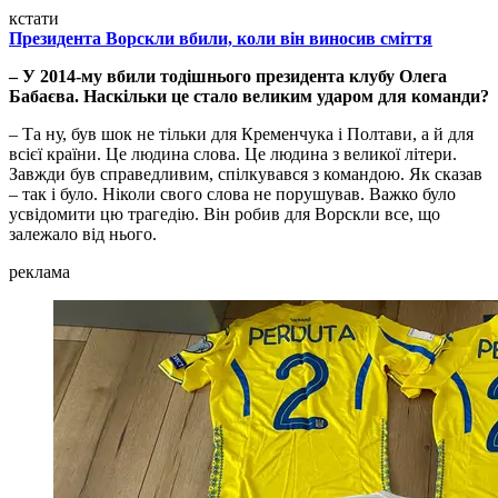
кстати
Президента Ворскли вбили, коли він виносив сміття
– У 2014-му вбили тодішнього президента клубу Олега
Бабаєва. Наскільки це стало великим ударом для команди?
– Та ну, був шок не тільки для Кременчука і Полтави, а й для
всієї країни. Це людина слова. Це людина з великої літери.
Завжди був справедливим, спілкувався з командою. Як сказав
– так і було. Ніколи свого слова не порушував. Важко було
усвідомити цю трагедію. Він робив для Ворскли все, що
залежало від нього.
реклама