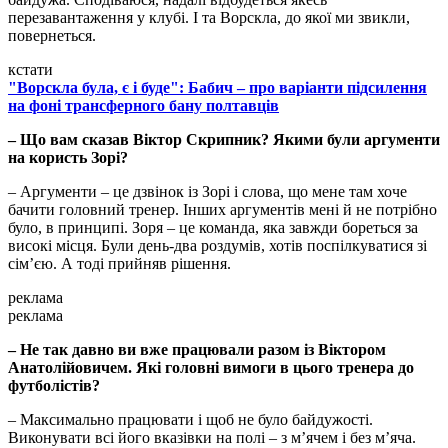
перезавантаження у клубі. І та Ворскла, до якої ми звикли,
повернеться.
кстати
"Ворскла була, є і буде": Бабич – про варіанти підсилення
на фоні трансферного бану полтавців
– Що вам сказав Віктор Скрипник? Якими були аргументи
на користь Зорі?
– Аргументи – це дзвінок із Зорі і слова, що мене там хоче
бачити головний тренер. Інших аргументів мені й не потрібно
було, в принципі. Зоря – це команда, яка завжди бореться за
високі місця. Були день-два роздумів, хотів поспілкуватися зі
сім’єю. А тоді прийняв рішення.
реклама
реклама
– Не так давно ви вже працювали разом із Віктором
Анатолійовичем. Які головні вимоги в цього тренера до
футболістів?
– Максимально працювати і щоб не було байдужості.
Виконувати всі його вказівки на полі – з м’ячем і без м’яча.