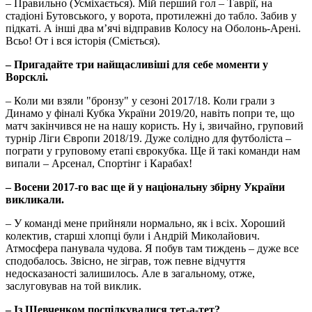
– Правильно (Усміхається). Мій перший гол – Таврії, на
стадіоні Бутовського, у ворота, протилежні до табло. Забив у
підкаті. А інші два м’ячі відправив Колосу на Оболонь-Арені.
Всьо! От і вся історія (Сміється).
– Пригадайте три найщасливіші для себе моменти у
Ворсклі.
– Коли ми взяли "бронзу" у сезоні 2017/18. Коли грали з
Динамо у фіналі Кубка України 2019/20, навіть попри те, що
матч закінчився не на нашу користь. Ну і, звичайно, груповий
турнір Ліги Європи 2018/19. Дуже солідно для футболіста –
пограти у груповому етапі єврокубка. Ще й такі команди нам
випали – Арсенал, Спортінг і Карабах!
– Восени 2017-го вас ще й у національну збірну України
викликали.
– У команді мене прийняли нормально, як і всіх. Хороший
колектив, старші хлопці були і Андрій Миколайович.
Атмосфера панувала чудова. Я побув там тиждень – дуже все
сподобалось. Звісно, не зіграв, тож певне відчуття
недосказаності залишилось. Але в загальному, отже,
заслуговував на той виклик.
– Із Шевченком поспілкувалися тет-а-тет?