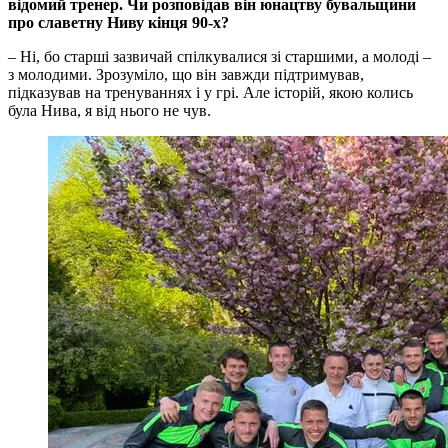
відомий тренер. Чи розповідав він юнацтву бувальщини
про славетну Ниву кінця 90-х?
– Ні, бо старші зазвичай спілкувалися зі старшими, а молоді –
з молодими. Зрозуміло, що він завжди підтримував,
підказував на тренуваннях і у грі. Але історій, якою колись
була Нива, я від нього не чув.