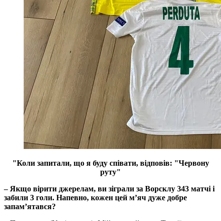
"Коли запитали, що я буду співати, відповів: "Червону
руту"
– Якщо вірити джерелам, ви зіграли за Ворсклу 343 матчі і
забили 3 голи. Напевно, кожен цей м’яч дуже добре
запам’ятався?