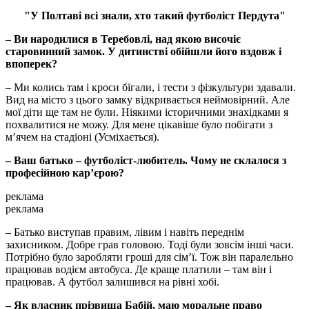
"У Полтаві всі знали, хто такий футболіст Пердута"
– Ви народилися в Теребовлі, над якою височіє
старовинний замок. У дитинстві обійшли його вздовж і
впоперек?
– Ми колись там і кроси бігали, і тести з фізкультури здавали.
Вид на місто з цього замку відкривається неймовірний. Але
мої діти ще там не були. Ніякими історичними знахідками я
похвалитися не можу. Для мене цікавіше було побігати з
м’ячем на стадіоні (Усміхається).
– Ваш батько – футболіст-любитель. Чому не склалося з
професійною кар’єрою?
реклама
реклама
– Батько виступав правим, лівим і навіть переднім
захисником. Добре грав головою. Тоді були зовсім інші часи.
Потрібно було заробляти гроші для сім’ї. Тож він паралельно
працював водієм автобуса. Де краще платили – там він і
працював. А футбол залишився на рівні хобі.
– Як власник прізвища Бабій, маю моральне право