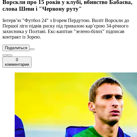
Ворскли про 15 років у клубі, вбивство Бабаєва,
слова Шеви і "Червону руту"
Інтерв’ю "Футбол 24" з Ігорем Пердутою. Виліт Ворскли до
Першої ліги підвів риску під тривалою кар’єрою 34-річного
захисника у Полтаві. Екс-капітан "зелено-білих" підписав
контракт із Зорею.
Поделиться
0
комментарии