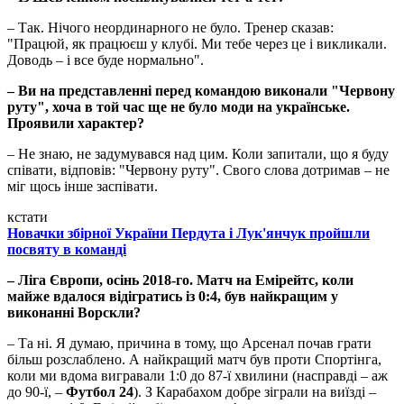
– Так. Нічого неординарного не було. Тренер сказав:
"Працюй, як працюєш у клубі. Ми тебе через це і викликали.
Доводь – і все буде нормально".
– Ви на представленні перед командою виконали "Червону
руту", хоча в той час ще не було моди на українське.
Проявили характер?
– Не знаю, не задумувався над цим. Коли запитали, що я буду
співати, відповів: "Червону руту". Свого слова дотримав – не
міг щось інше заспівати.
кстати
Новачки збірної України Пердута і Лук'янчук пройшли
посвяту в команді
– Ліга Європи, осінь 2018-го. Матч на Емірейтс, коли
майже вдалося відігратись із 0:4, був найкращим у
виконанні Ворскли?
– Та ні. Я думаю, причина в тому, що Арсенал почав грати
більш розслаблено. А найкращий матч був проти Спортінга,
коли ми вдома вигравали 1:0 до 87-ї хвилини (насправді – аж
до 90-ї, –
Футбол 24
). З Карабахом добре зіграли на виїзді –