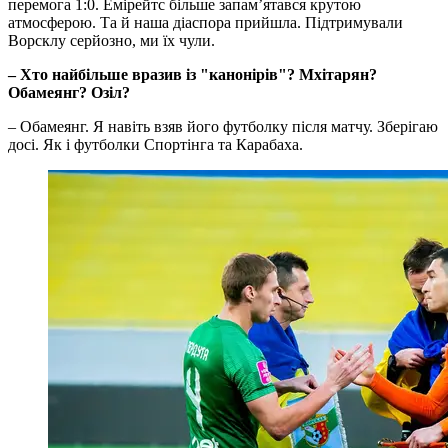
перемога 1:0. Емірейтс більше запам’ятався крутою
атмосферою. Та й наша діаспора прийшла. Підтримували
Ворсклу серйозно, ми їх чули.
– Хто найбільше вразив із "канонірів"? Мхітарян?
Обамеянг? Озіл?
– Обамеянг. Я навіть взяв його футболку після матчу. Зберігаю
досі. Як і футболки Спортінга та Карабаха.