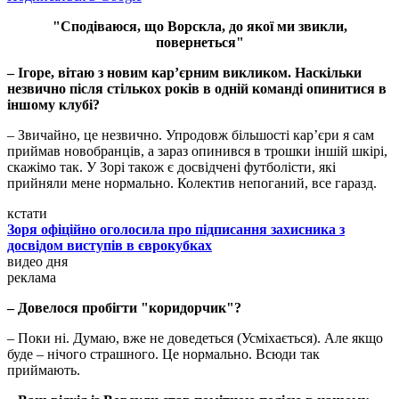
"Сподіваюся, що Ворскла, до якої ми звикли,
повернеться"
– Ігоре, вітаю з новим кар’єрним викликом. Наскільки
незвично після стількох років в одній команді опинитися в
іншому клубі?
– Звичайно, це незвично. Упродовж більшості кар’єри я сам
приймав новобранців, а зараз опинився в трошки іншій шкірі,
скажімо так. У Зорі також є досвідчені футболісти, які
прийняли мене нормально. Колектив непоганий, все гаразд.
кстати
Зоря офіційно оголосила про підписання захисника з
досвідом виступів в єврокубках
видео дня
реклама
– Довелося пробігти "коридорчик"?
– Поки ні. Думаю, вже не доведеться (Усміхається). Але якщо
буде – нічого страшного. Це нормально. Всюди так
приймають.