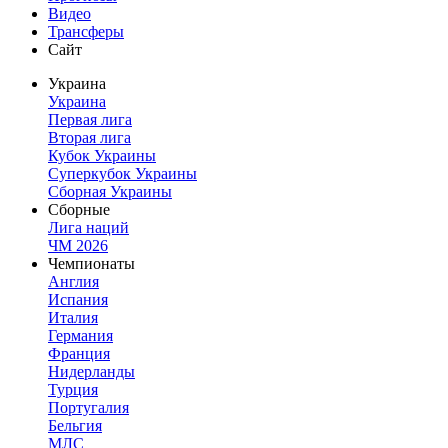
Видео
Трансферы
Сайт
Украина
Украина
Первая лига
Вторая лига
Кубок Украины
Суперкубок Украины
Сборная Украины
Сборные
Лига наций
ЧМ 2026
Чемпионаты
Англия
Испания
Италия
Германия
Франция
Нидерланды
Турция
Португалия
Бельгия
МЛС