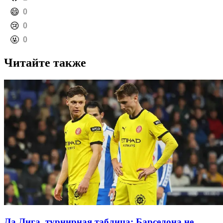
️😄
0
️😢
0
️🤬
0
Читайте также
Ла Лига, турнирная таблица: Барселона не