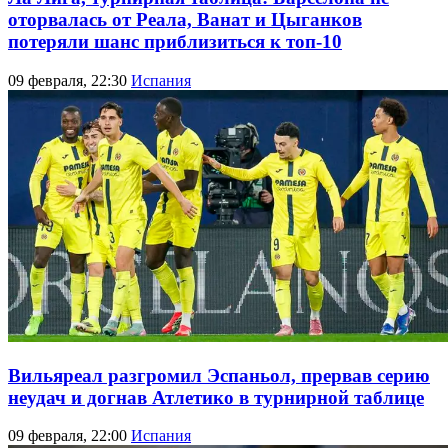
оторвалась от Реала, Ванат и Цыганков
потеряли шанс приблизиться к топ-10
09 февраля, 22:30
Испания
Вильяреал разгромил Эспаньол, прервав серию
неудач и догнав Атлетико в турнирной таблице
09 февраля, 22:00
Испания