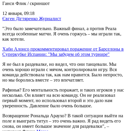
Ганси Флик / скриншот
12 января, 09:18
Євген Дігтяренко
Журналист
"Это было замечательно. Важный финал, а против Реала
всегда особенные матчи. Я очень горжусь – мы играли так,
как хотели.
Хаби Алонсо прокомментировал поражение от Барселоны в
Суперкубке Испании: "Мы забудем об этом турнире"
Я не был в раздевалке, но видел, что они танцевали. Мы
очень хорошо играли с мячом, контролировали игру. Вся
команда действовала так, как нам нравится. Было непросто,
но мы боролись вместе – это впечатляет.
Рафинья? Его ментальность поражает, и таких игроков у нас
несколько. Он влияет на всю команду. Он не реализовал
первый момент, но использовал второй и это дало нам
уверенность. Давление было очень большое.
Возвращение Рональда Араухо? В такой ситуации выйти на
поле и выиграть титул – это очень важно. Я рад видеть его
снова, он имеет большое значение для раздевалки", –