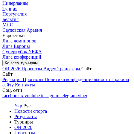
Нидерланды
Турция
Португалия
Бельгия
МЛС
Саудовская Аравия
Еврокубки
Лига чемпионов
Лига Европы
Суперкубок УЕФА
Лига конференций
Ко всем турнирам
ОИ 2026
Прогнозы
Видео
Трансферы
Сайт
Сайт
Редакция
Прогнозы
Политика конфиденциальности
Правила
сайту
Контакты
Соц. сети
facebook
x
youtube
instagram
telegram
viber
Укр
Рус
Новости спорта
Результаты
Турниры
ОИ 2026
Прогнозы