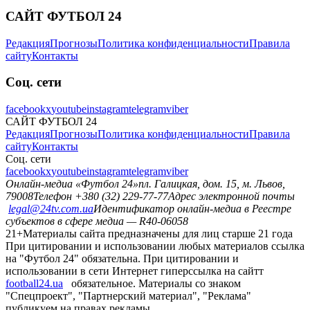
САЙТ ФУТБОЛ 24
Редакция
Прогнозы
Политика конфиденциальности
Правила
сайту
Контакты
Соц. сети
facebook
x
youtube
instagram
telegram
viber
САЙТ ФУТБОЛ 24
Редакция
Прогнозы
Политика конфиденциальности
Правила
сайту
Контакты
Соц. сети
facebook
x
youtube
instagram
telegram
viber
Онлайн-медиа «Футбол 24»
пл. Галицкая, дом. 15, м. Львов,
79008
Телефон +380 (32) 229-77-77
Адрес электронной почты
legal@24tv.com.ua
Идентификатор онлайн-медиа в Реестре
субъектов в сфере медиа — R40-06058
21+
Материалы сайта предназначены для лиц старше 21 года
При цитировании и использовании любых материалов ссылка
на "Футбол 24" обязательна. При цитировании и
использовании в сети Интернет гиперссылка на сайтт
football24.ua
обязательное. Материалы со знаком
"Спецпроект", "Партнерский материал", "Реклама"
публикуем на правах рекламы.