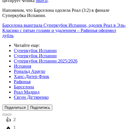
цитирует Флика
Marca
.
Напомним, что Барселона одолела Реал (3:2) в финале
Суперкубка Испании.
Барселона выиграла Суперкубок Испании, одолев Реал в Эль-
Класико с пятью голами и удалением – Рафинья оформил
дубль
Читайте еще
:
Суперкубок Испании
Суперкубок Испании
Суперкубок Испании 2025/2026
Испания
Рональд Араухо
Ханс-Дитер Флик
Рафинья
Барселона
Реал Мадрид
Євген Дігтяренко
Поделиться
Поділитись
️👍
2
️🔥
1