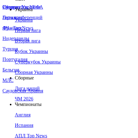
Сборная Украины
Италия
Суперкубок УЕФА
Украина
Германия
Лига конференций
Украина
Франция
ЛЧ - Top News
Первая лига
Нидерланды
Вторая лига
Турция
Кубок Украины
Португалия
Суперкубок Украины
Бельгия
Сборная Украины
Сборные
МЛС
Лига наций
Саудовская Аравия
ЧМ 2026
Чемпионаты
Англия
Испания
АПЛ Top News