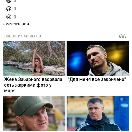
️😄
0
️😢
0
️🤬
0
комментарии