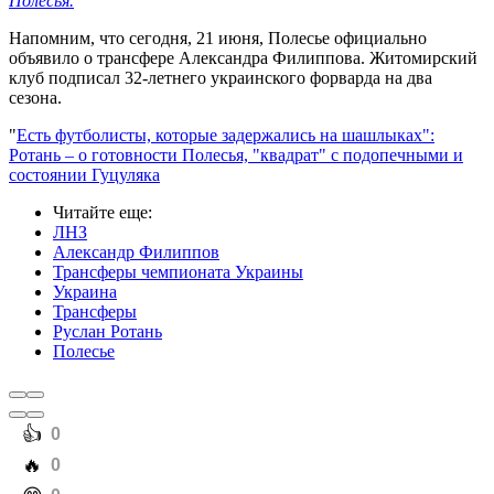
Полесья.
Напомним, что сегодня, 21 июня, Полесье официально
объявило о трансфере Александра Филиппова. Житомирский
клуб подписал 32-летнего украинского форварда на два
сезона.
"
Есть футболисты, которые задержались на шашлыках":
Ротань – о готовности Полесья, "квадрат" с подопечными и
состоянии Гуцуляка
Читайте еще
:
ЛНЗ
Александр Филиппов
Трансферы чемпионата Украины
Украина
Трансферы
Руслан Ротань
Полесье
️👍
0
️🔥
0