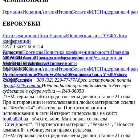
Германия
Испания
Англия
Италия
Бельгия
МЛС
Нидерланды
Фран
ЕВРОКУБКИ
Лига чемпионов
Лига Европы
Юношеская лига УЕФА
Лига
конференций
САЙТ ФУТБОЛ 24
Редакция
Соц. сети
Прогнозы
Политика конфиденциальности
Правила
сайту
facebook
УКРАИНА
Контакты
x
youtube
Правила комментирования
instagram
telegram
viber
Редакционная
политика
Украина
ЧЕМПИОНАТЫ
Первая лига
Структура собственности
Вторая лига
Германия
ЕВРОКУБКИ
Испания
Англия
Италия
Бельгия
МЛС
Нидерланды
Фран
Лига чемпионов
Онлайн-медиа «Футбол 24»
Лига Европы
пл. Галицкая, дом. 15, м. Львов,
Юношеская лига УЕФА
Лига
конференций
79008
Телефон +380 (32) 229-77-77
Адрес электронной почты
legal@24tv.com.ua
Идентификатор онлайн-медиа в Реестре
субъектов в сфере медиа — R40-06058
21+
Материалы сайта предназначены для лиц старше 21 года
При цитировании и использовании любых материалов ссылка
на "Футбол 24" обязательна. При цитировании и
использовании в сети Интернет гиперссылка на сайтт
football24.ua
обязательное. Материалы со знаком
"Спецпроект", "Партнерский материал", "Реклама", "Новости
компаний" публикуем на правах рекламы.
21+
Материалы сайта предназначены для лиц старше 21 года