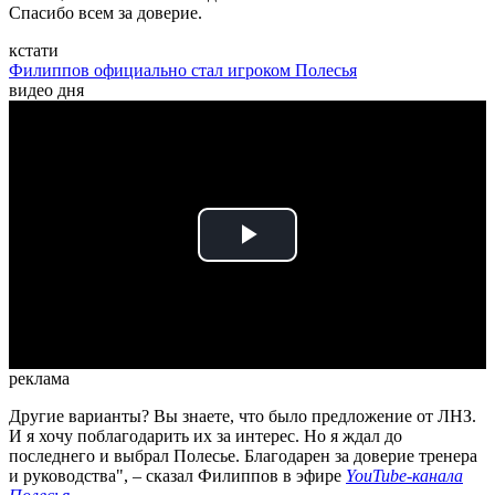
Спасибо всем за доверие.
кстати
Филиппов официально стал игроком Полесья
видео дня
Play
Video
реклама
Другие варианты? Вы знаете, что было предложение от ЛНЗ.
И я хочу поблагодарить их за интерес. Но я ждал до
последнего и выбрал Полесье. Благодарен за доверие тренера
и руководства", – сказал Филиппов
в эфире
YouTube-канала