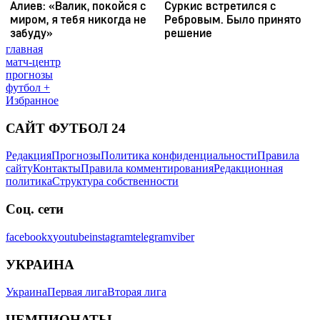
главная
матч-центр
прогнозы
футбол +
Избранное
САЙТ ФУТБОЛ 24
Редакция
Прогнозы
Политика конфиденциальности
Правила
сайту
Контакты
Правила комментирования
Редакционная
политика
Структура собственности
Соц. сети
facebook
x
youtube
instagram
telegram
viber
УКРАИНА
Украина
Первая лига
Вторая лига
ЧЕМПИОНАТЫ