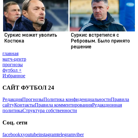
главная
матч-центр
прогнозы
футбол +
Избранное
САЙТ ФУТБОЛ 24
Редакция
Прогнозы
Политика конфиденциальности
Правила
сайту
Контакты
Правила комментирования
Редакционная
политика
Структура собственности
Соц. сети
facebook
x
youtube
instagram
telegram
viber