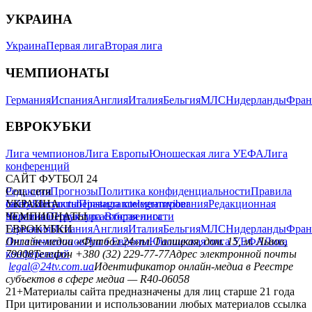
УКРАИНА
Украина
Первая лига
Вторая лига
ЧЕМПИОНАТЫ
Германия
Испания
Англия
Италия
Бельгия
МЛС
Нидерланды
Фран
ЕВРОКУБКИ
Лига чемпионов
Лига Европы
Юношеская лига УЕФА
Лига
конференций
САЙТ ФУТБОЛ 24
Редакция
Соц. сети
Прогнозы
Политика конфиденциальности
Правила
сайту
facebook
УКРАИНА
Контакты
x
youtube
Правила комментирования
instagram
telegram
viber
Редакционная
политика
Украина
ЧЕМПИОНАТЫ
Первая лига
Структура собственности
Вторая лига
Германия
ЕВРОКУБКИ
Испания
Англия
Италия
Бельгия
МЛС
Нидерланды
Фран
Лига чемпионов
Онлайн-медиа «Футбол 24»
Лига Европы
пл. Галицкая, дом. 15, м. Львов,
Юношеская лига УЕФА
Лига
конференций
79008
Телефон +380 (32) 229-77-77
Адрес электронной почты
legal@24tv.com.ua
Идентификатор онлайн-медиа в Реестре
субъектов в сфере медиа — R40-06058
21+
Материалы сайта предназначены для лиц старше 21 года
При цитировании и использовании любых материалов ссылка