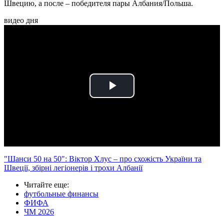
Швецию, а после – победителя пары Албания/Польша.
видео дня
Play
Video
"Шанси 50 на 50": Віктор Хлус – про схожість України та
Швеції, збірні легіонерів і трохи Албанії
Читайте еще
:
футбольные финансы
ФИФА
ЧМ 2026