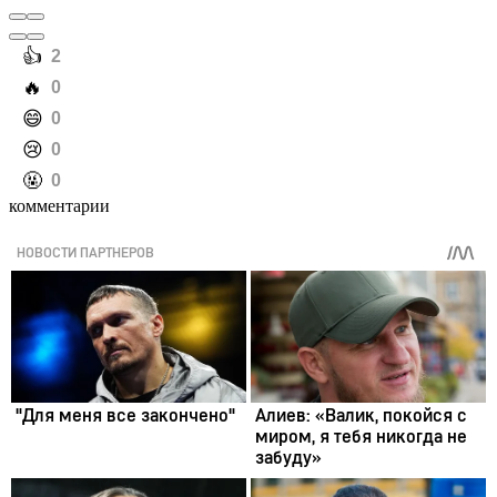
️👍
2
️🔥
0
️😄
0
️😢
0
️🤬
0
комментарии