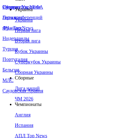
Сборная Украины
Италия
Суперкубок УЕФА
Украина
Германия
Лига конференций
Украина
Франция
ЛЧ - Top News
Первая лига
Нидерланды
Вторая лига
Турция
Кубок Украины
Португалия
Суперкубок Украины
Бельгия
Сборная Украины
Сборные
МЛС
Лига наций
Саудовская Аравия
ЧМ 2026
Чемпионаты
Англия
Испания
АПЛ Top News