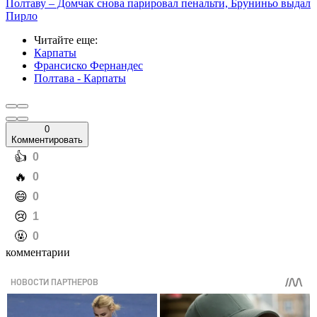
Полтаву – Домчак снова парировал пенальти, Бруниньо выдал
Пирло
Читайте еще
:
Карпаты
Франсиско Фернандес
Полтава - Карпаты
0
Комментировать
️👍
0
️🔥
0
️😄
0
️😢
1
️🤬
0
комментарии