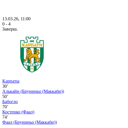
13.03.26, 11:00
0 - 4
Заверш.
Карпаты
30’
Алькайн
(Бруниньо (Маккаби))
50’
Бабогло
70’
Костенко
(Фаал)
74’
Фаал
(Бруниньо (Маккаби))