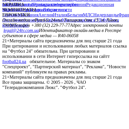
сайту
facebook
УКРАИНА
Контакты
x
youtube
Правила комментирования
instagram
telegram
viber
Редакционная
политика
Украина
ЧЕМПИОНАТЫ
Первая лига
Структура собственности
Вторая лига
Германия
ЕВРОКУБКИ
Испания
Англия
Италия
Бельгия
МЛС
Нидерланды
Фран
Лига чемпионов
Онлайн-медиа «Футбол 24»
Лига Европы
пл. Галицкая, дом. 15, м. Львов,
Юношеская лига УЕФА
Лига
конференций
79008
Телефон +380 (32) 229-77-77
Адрес электронной почты
legal@24tv.com.ua
Идентификатор онлайн-медиа в Реестре
субъектов в сфере медиа — R40-06058
21+
Материалы сайта предназначены для лиц старше 21 года
При цитировании и использовании любых материалов ссылка
на "Футбол 24" обязательна. При цитировании и
использовании в сети Интернет гиперссылка на сайтт
football24.ua
обязательное. Материалы со знаком
"Спецпроект", "Партнерский материал", "Реклама", "Новости
компаний" публикуем на правах рекламы.
21+
Материалы сайта предназначены для лиц старше 21 года
Все права защищены. © 2005 -
2026
, ЧАО
"Телерадиокомпания Люкс". "Футбол 24".