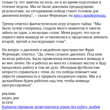
только ту, что заметна на поле, но и во время подготовки в
течение недели. Мы не были довольны предыдущими
результатами, но сегодняшняя победа станет толчком для
движения вперед", – сказал Фернандес на
пресс-конференции.
Тренер отметил фантастическую игру второго тайма: "Мы
были лучше соперника, создали много моментов и смогли
забить не один, а несколько голов. Меня радует, что после
первого мяча команда не остановилась и продолжила забивать
второй, третий и последующие голы".
На вопрос о давлении в медийном пространстве Фран
Фернандес ответил: "Да, очень сильное давление. Под ним
нелегко работать. Были проявления неуважения к команде и
ко мне лично. Но я работал во многих сложных местах и буду
продолжать работу в том же духе. Молодым футболистам
непросто справиться с этим, но эта победа поможет нам
обрести уверенность и прервать неудачную серию. Мы и в
дальнейшем будем работать над тем, чтобы команда
прогрессировала".
реклама
видео дня
кстати
Карпаты прервали затянувшуюся серию без побед, разбив