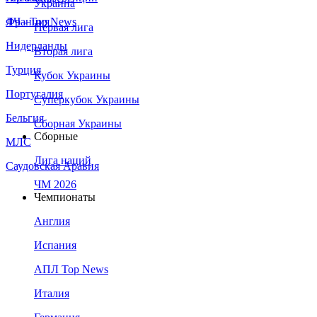
Украина
Франция
ЛЧ - Top News
Первая лига
Нидерланды
Вторая лига
Турция
Кубок Украины
Португалия
Суперкубок Украины
Бельгия
Сборная Украины
Сборные
МЛС
Лига наций
Саудовская Аравия
ЧМ 2026
Чемпионаты
Англия
Испания
АПЛ Top News
Италия