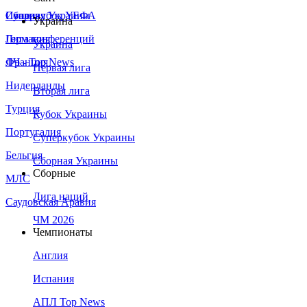
Сборная Украины
Италия
Суперкубок УЕФА
Украина
Германия
Лига конференций
Украина
Франция
ЛЧ - Top News
Первая лига
Нидерланды
Вторая лига
Турция
Кубок Украины
Португалия
Суперкубок Украины
Бельгия
Сборная Украины
Сборные
МЛС
Лига наций
Саудовская Аравия
ЧМ 2026
Чемпионаты
Англия
Испания
АПЛ Top News