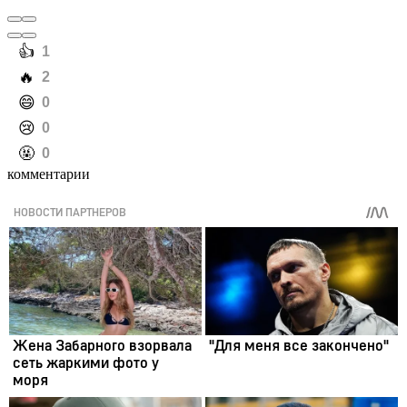
️👍
1
️🔥
2
️😄
0
️😢
0
️🤬
0
комментарии