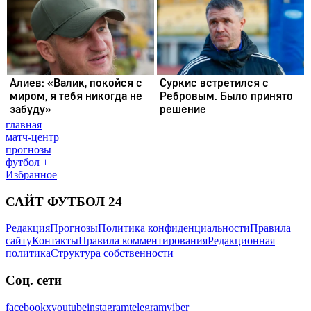
главная
матч-центр
прогнозы
футбол +
Избранное
САЙТ ФУТБОЛ 24
Редакция
Прогнозы
Политика конфиденциальности
Правила
сайту
Контакты
Правила комментирования
Редакционная
политика
Структура собственности
Соц. сети
facebook
x
youtube
instagram
telegram
viber