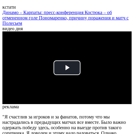
кстати
Динамо – Карпаты: пресс-конференция Костюка – об
отмененном голе Пономаренко, причину поражения и матч с
Полесьем
видео дня
Play
Video
реклама
"Я счастлив за игроков и за фанатов, потому что мы
настрадались в предыдущих матчах все вместе. Было важно
одержать победу здесь, особенно на выезде против такого
соперника. Я доволен и этому надо радоваться. Однако