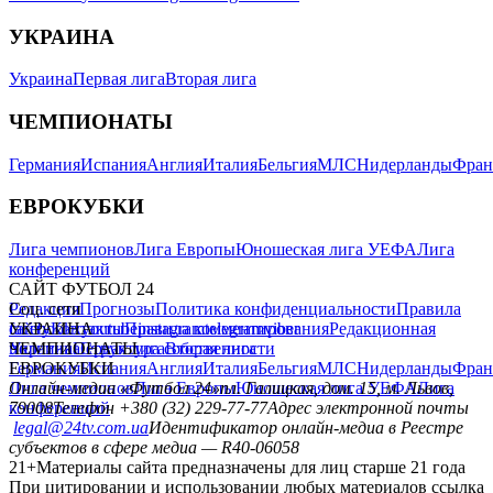
УКРАИНА
Украина
Первая лига
Вторая лига
ЧЕМПИОНАТЫ
Германия
Испания
Англия
Италия
Бельгия
МЛС
Нидерланды
Фран
ЕВРОКУБКИ
Лига чемпионов
Лига Европы
Юношеская лига УЕФА
Лига
конференций
САЙТ ФУТБОЛ 24
Редакция
Соц. сети
Прогнозы
Политика конфиденциальности
Правила
сайту
facebook
УКРАИНА
Контакты
x
youtube
Правила комментирования
instagram
telegram
viber
Редакционная
политика
Украина
ЧЕМПИОНАТЫ
Первая лига
Структура собственности
Вторая лига
Германия
ЕВРОКУБКИ
Испания
Англия
Италия
Бельгия
МЛС
Нидерланды
Фран
Лига чемпионов
Онлайн-медиа «Футбол 24»
Лига Европы
пл. Галицкая, дом. 15, м. Львов,
Юношеская лига УЕФА
Лига
конференций
79008
Телефон +380 (32) 229-77-77
Адрес электронной почты
legal@24tv.com.ua
Идентификатор онлайн-медиа в Реестре
субъектов в сфере медиа — R40-06058
21+
Материалы сайта предназначены для лиц старше 21 года
При цитировании и использовании любых материалов ссылка