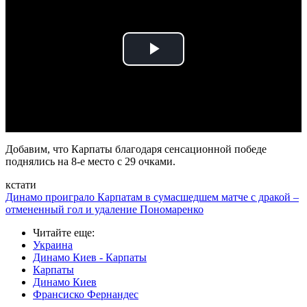
Play
Video
Добавим, что Карпаты благодаря сенсационной победе
поднялись на 8-е место с 29 очками.
кстати
Динамо проиграло Карпатам в сумасшедшем матче с дракой –
отмененный гол и удаление Пономаренко
Читайте еще
:
Украина
Динамо Киев - Карпаты
Карпаты
Динамо Киев
Франсиско Фернандес