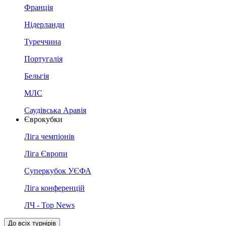
Франція
Нідерланди
Туреччина
Португалія
Бельгія
МЛС
Саудівська Аравія
Єврокубки
Ліга чемпіонів
Ліга Європи
Суперкубок УЄФА
Ліга конференцій
ЛЧ - Top News
До всіх турнірів