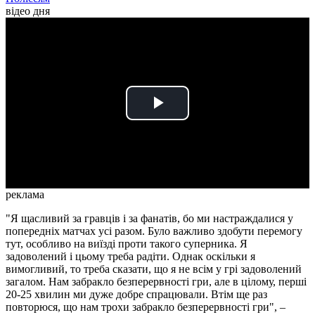
відео дня
Play
Video
реклама
"Я щасливий за гравців і за фанатів, бо ми настраждалися у
попередніх матчах усі разом. Було важливо здобути перемогу
тут, особливо на виїзді проти такого суперника. Я
задоволений і цьому треба радіти. Однак оскільки я
вимогливий, то треба сказати, що я не всім у грі задоволений
загалом. Нам забракло безперервності гри, але в цілому, перші
20-25 хвилин ми дуже добре спрацювали. Втім ще раз
повторюся, що нам трохи забракло безперервності гри", –