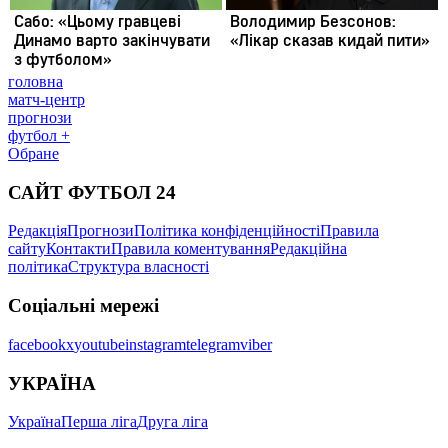
головна
матч-центр
прогнози
футбол +
Обране
САЙТ ФУТБОЛ 24
Редакція
Прогнози
Політика конфіденційності
Правила
сайту
Контакти
Правила коментування
Редакційна
політика
Структура власності
Соціальні мережі
facebook
x
youtube
instagram
telegram
viber
УКРАЇНА
Україна
Перша ліга
Друга ліга