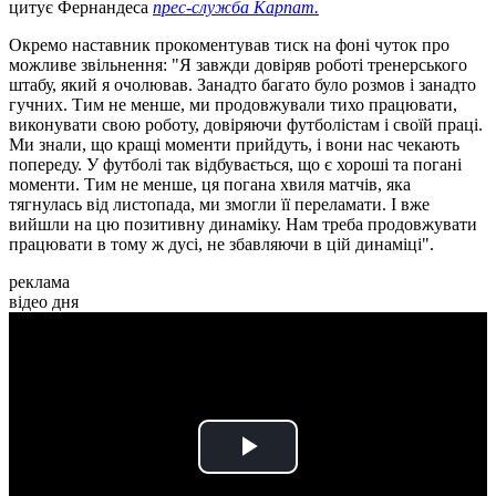
цитує Фернандеса
прес-служба Карпат.
Окремо наставник прокоментував тиск на фоні чуток про
можливе звільнення: "Я завжди довіряв роботі тренерського
штабу, який я очолював. Занадто багато було розмов і занадто
гучних. Тим не менше, ми продовжували тихо працювати,
виконувати свою роботу, довіряючи футболістам і своїй праці.
Ми знали, що кращі моменти прийдуть, і вони нас чекають
попереду. У футболі так відбувається, що є хороші та погані
моменти. Тим не менше, ця погана хвиля матчів, яка
тягнулась від листопада, ми змогли її переламати. І вже
вийшли на цю позитивну динаміку. Нам треба продовжувати
працювати в тому ж дусі, не збавляючи в цій динаміці".
реклама
відео дня
Play