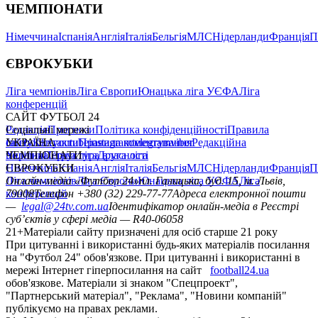
ЧЕМПІОНАТИ
Німеччина
Іспанія
Англія
Італія
Бельгія
МЛС
Нідерланди
Франція
П
ЄВРОКУБКИ
Ліга чемпіонів
Ліга Європи
Юнацька ліга УЄФА
Ліга
конференцій
САЙТ ФУТБОЛ 24
Редакція
Соціальні мережі
Прогнози
Політика конфіденційності
Правила
сайту
facebook
УКРАЇНА
Контакти
x
youtube
Правила коментування
instagram
telegram
viber
Редакційна
політика
Україна
ЧЕМПІОНАТИ
Перша ліга
Структура власності
Друга ліга
Німеччина
ЄВРОКУБКИ
Іспанія
Англія
Італія
Бельгія
МЛС
Нідерланди
Франція
П
Ліга чемпіонів
Онлайн-медіа «Футбол 24»
Ліга Європи
Юнацька ліга УЄФА
пл. Галицька, буд. 15, м. Львів,
Ліга
конференцій
79008
Телефон +380 (32) 229-77-77
Адреса електронної пошти
—
legal@24tv.com.ua
Ідентифікатор онлайн-медіа в Реєстрі
суб’єктів у сфері медіа — R40-06058
21+
Матеріали сайту призначені для осіб старше 21 року
При цитуванні і використанні будь-яких матеріалів посилання
на "Футбол 24" обов'язкове. При цитуванні і використанні в
мережі Інтернет гіперпосилання на сайт
football24.ua
обов'язкове. Матеріали зі знаком "Спецпроект",
"Партнерський матеріал", "Реклама", "Новини компаній"
публікуємо на правах реклами.