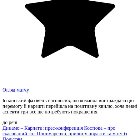
Огляд матчу
Іспанський фахівець наголосив, що команда вистраждала цю
перемогу й нарешті перейшла на позитивну хвилю, хоча певні
аспекти гри все ще потребують покращення.
до речі
Динамо – Карпати: прес-конференція Костюка – про
скасований гол Пономаренка, причину поразки та матч із
Поліссям