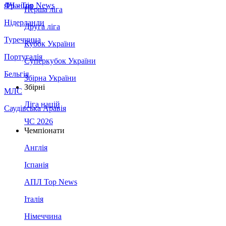
Франція
ЛЧ - Top News
Перша ліга
Нідерланди
Друга ліга
Туреччина
Кубок України
Португалія
Суперкубок України
Бельгія
Збірна України
Збірні
МЛС
Ліга націй
Саудівська Аравія
ЧС 2026
Чемпіонати
Англія
Іспанія
АПЛ Top News
Італія
Німеччина