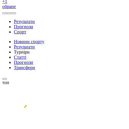
+
1
обране
Результати
Прогнози
Спорт
Новини спорту
Результати
Турніри
Статті
Прогнози
Трансфери
топ