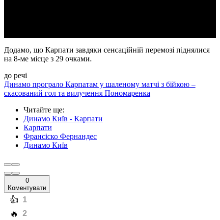
Video
Додамо, що Карпати завдяки сенсаційній перемозі піднялися
на 8-ме місце з 29 очками.
до речі
Динамо програло Карпатам у шаленому матчі з бійкою –
скасований гол та вилучення Пономаренка
Читайте ще
:
Динамо Київ - Карпати
Карпати
Франсіско Фернандес
Динамо Київ
0
Коментувати
️👍
1
️🔥
2