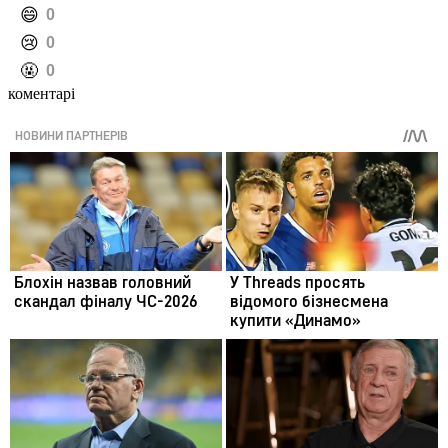
️😄
0
️😢
0
️🤬
0
коментарі