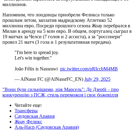
миллионов.
Напомним, что лондонцы приобрели Феликса только
прошлым летом, заплатив мадридскому Атлетико 52
миллиона евро. Посреди прошлого сезона Жоау перебрался в
Милан в аренду на 5 млн евро. В общем, португалец сыграл в
19 матчах за Челси (7 голов и 2 ассиста), а за "россонери"
провел 21 матч (3 гола и 1 результативная передача).
"I'm here to spread joy.
Let's win together."
João Félix is Nassrawi ️
pic.twitter.com/pRIccbM4MB
— AlNassr FC (@AlNassrFC_EN)
July 29, 2025
"Вони були сильнішими, ніж Марсель": Де Дзербі – про
конкуренцію з ПСЖ, стиль переможця і своє божевілля
Читайте еще
:
Трансферы
Саудовская Аравия
Жоау Феликс
Аль-Наср (Саудовская Аравия)