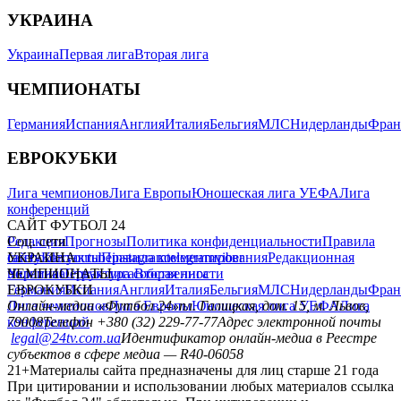
УКРАИНА
Украина
Первая лига
Вторая лига
ЧЕМПИОНАТЫ
Германия
Испания
Англия
Италия
Бельгия
МЛС
Нидерланды
Фран
ЕВРОКУБКИ
Лига чемпионов
Лига Европы
Юношеская лига УЕФА
Лига
конференций
САЙТ ФУТБОЛ 24
Редакция
Соц. сети
Прогнозы
Политика конфиденциальности
Правила
сайту
facebook
УКРАИНА
Контакты
x
youtube
Правила комментирования
instagram
telegram
viber
Редакционная
политика
Украина
ЧЕМПИОНАТЫ
Первая лига
Структура собственности
Вторая лига
Германия
ЕВРОКУБКИ
Испания
Англия
Италия
Бельгия
МЛС
Нидерланды
Фран
Лига чемпионов
Онлайн-медиа «Футбол 24»
Лига Европы
пл. Галицкая, дом. 15, м. Львов,
Юношеская лига УЕФА
Лига
конференций
79008
Телефон +380 (32) 229-77-77
Адрес электронной почты
legal@24tv.com.ua
Идентификатор онлайн-медиа в Реестре
субъектов в сфере медиа — R40-06058
21+
Материалы сайта предназначены для лиц старше 21 года
При цитировании и использовании любых материалов ссылка