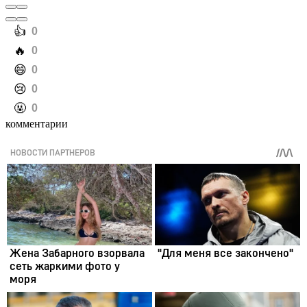
️👍
0
️🔥
0
️😄
0
️😢
0
️🤬
0
комментарии