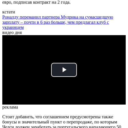
евро, подписав контракт на 2 года.
кстати
Роналду переманил партнера Мудрика на сумасшедшую
зарплату – почти в 6 раз больше, чем предлагал клуб с
украинцем
видео дня
Play
Video
реклама
Стоит добавить, что соглашением предусмотрены также
бонусы и значительный пункт о перепродаже, по которым
Челси должен заработать за португальского нападающего 50