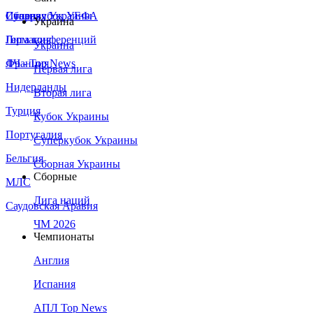
Сборная Украины
Италия
Суперкубок УЕФА
Украина
Германия
Лига конференций
Украина
Франция
ЛЧ - Top News
Первая лига
Нидерланды
Вторая лига
Турция
Кубок Украины
Португалия
Суперкубок Украины
Бельгия
Сборная Украины
Сборные
МЛС
Лига наций
Саудовская Аравия
ЧМ 2026
Чемпионаты
Англия
Испания
АПЛ Top News