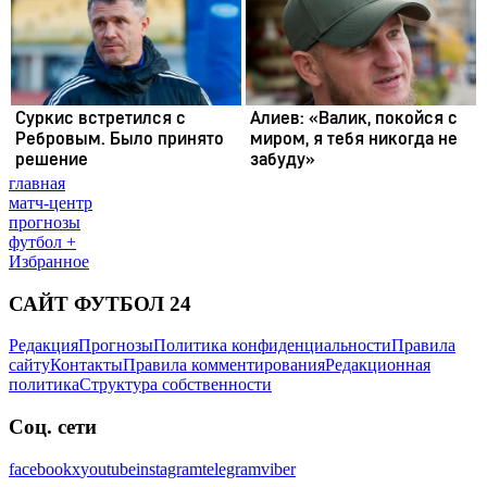
главная
матч-центр
прогнозы
футбол +
Избранное
САЙТ ФУТБОЛ 24
Редакция
Прогнозы
Политика конфиденциальности
Правила
сайту
Контакты
Правила комментирования
Редакционная
политика
Структура собственности
Соц. сети
facebook
x
youtube
instagram
telegram
viber