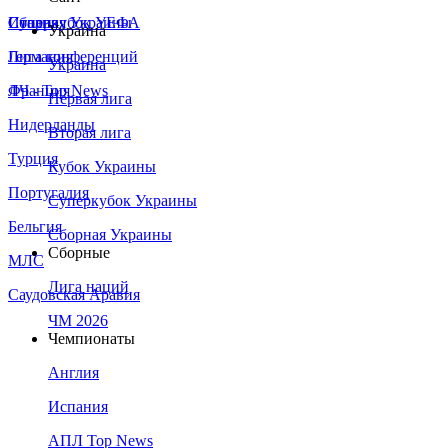
Сборная Украины
Италия
Суперкубок УЕФА
Украина
Германия
Лига конференций
Украина
Франция
ЛЧ - Top News
Первая лига
Нидерланды
Вторая лига
Турция
Кубок Украины
Португалия
Суперкубок Украины
Бельгия
Сборная Украины
Сборные
МЛС
Лига наций
Саудовская Аравия
ЧМ 2026
Чемпионаты
Англия
Испания
АПЛ Top News