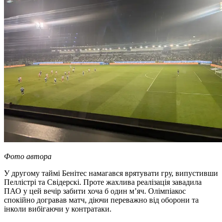
Фото автора
У другому таймі Бенітес намагався врятувати гру, випустивши
Пеллістрі та Свідерскі. Проте жахлива реалізація завадила
ПАО у цей вечір забити хоча б один м’яч. Олімпіакос
спокійно догравав матч, діючи переважно від оборони та
інколи вибігаючи у контратаки.