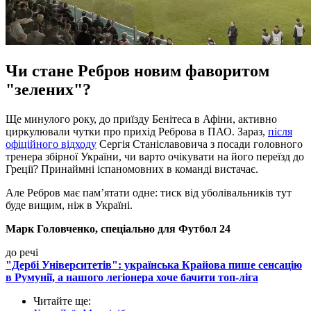
Чи стане Ребров новим фаворитом
"зелених"?
Ще минулого року, до приїзду Бенітеса в Афіни, активно
циркулювали чутки про прихід Реброва в ПАО. Зараз,
після
офіційного відходу
Сергія Станіславовича з посади головного
тренера збірної України, чи варто очікувати на його переїзд до
Греції? Принаймні іспаномовних в команді вистачає.
Але Ребров має пам’ятати одне: тиск від уболівальників тут
буде вищим, ніж в Україні.
Марк Головченко, спеціально для Футбол 24
до речі
"Дербі Університетів": українська Крайова пише сенсацію
в Румунії, а нашого легіонера хоче бачити топ-ліга
Читайте ще
: