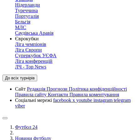
Нідерланди
Туреччина
Португалія
Бельгія
МЛС
Саудівська Аравія
Єврокубки
Ліга чемпіонів
Ліга Європи
Суперкубок УЄФА
Ліга конференцій
ЛЧ - Top News
До всіх турнірів
Сайт
Редакція
Прогнози
Політика конфіденційності
Правила сайту
Контакти
Правила коментування
Соціальні мережі
facebook
x
youtube
instagram
telegram
viber
Футбол 24
Новини футболу