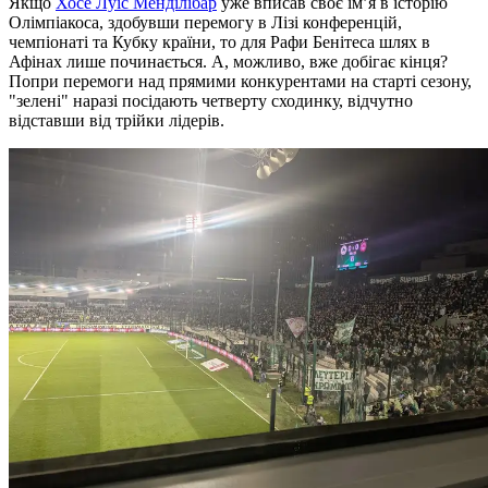
Якщо
Хосе Луїс Менділібар
уже вписав своє ім’я в історію
Олімпіакоса, здобувши перемогу в Лізі конференцій,
чемпіонаті та Кубку країни, то для Рафи Бенітеса шлях в
Афінах лише починається. А, можливо, вже добігає кінця?
Попри перемоги над прямими конкурентами на старті сезону,
"зелені" наразі посідають четверту сходинку, відчутно
відставши від трійки лідерів.