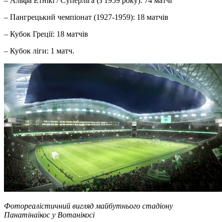
– Альфа Етнікі / Суперліга (з 1959 року): 74 матчі
– Пангрецький чемпіонат (1927-1959): 18 матчів
– Кубок Греції: 18 матчів
– Кубок ліги: 1 матч.
Фотореалістичний вигляд майбутнього стадіону
Панатінаїкос у Вотанікосі