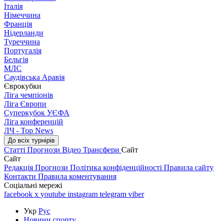
Італія
Німеччина
Франція
Нідерланди
Туреччина
Португалія
Бельгія
МЛС
Саудівська Аравія
Єврокубки
Ліга чемпіонів
Ліга Європи
Суперкубок УЄФА
Ліга конференцій
ЛЧ - Top News
До всіх турнірів
Статті
Прогнози
Відео
Трансфери
Сайт
Сайт
Редакція
Прогнози
Політика конфіденційності
Правила сайту
Контакти
Правила коментування
Соціальні мережі
facebook
x
youtube
instagram
telegram
viber
Укр
Рус
Новини спорту