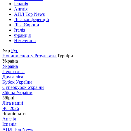
Іспанія
Англія
АПЛ Top News
Ліга конференцій
Ліга Європи
Італія
Франція
Німеччина
Укр
Рус
Новини спорту
Результати
Турніри
Україна
Україна
Перша ліга
Друга ліга
Кубок України
Суперкубок України
Збірна України
Збірні
Ліга націй
ЧС 2026
Чемпіонати
Англія
Іспанія
АПЛ Top News