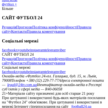
футбол +
Більше
САЙТ ФУТБОЛ 24
Редакція
Прогнози
Політика конфіденційності
Правила
сайту
Контакти
Правила коментування
Соціальні мережі
facebook
x
youtube
instagram
telegram
viber
САЙТ ФУТБОЛ 24
Редакція
Прогнози
Політика конфіденційності
Правила
сайту
Контакти
Правила коментування
Соціальні мережі
facebook
x
youtube
instagram
telegram
viber
Онлайн-медіа «Футбол 24»
пл. Галицька, буд. 15, м. Львів,
79008
Телефон +380 (32) 229-77-77
Адреса електронної пошти
—
legal@24tv.com.ua
Ідентифікатор онлайн-медіа в Реєстрі
суб’єктів у сфері медіа — R40-06058
21+
Матеріали сайту призначені для осіб старше 21 року
При цитуванні і використанні будь-яких матеріалів посилання
на "Футбол 24" обов'язкове. При цитуванні і використанні в
мережі Інтернет гіперпосилання на сайт
football24.ua