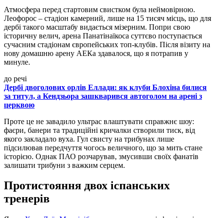
Атмосфера перед стартовим свистком була неймовірною.
Леофорос – стадіон камерний, лише на 15 тисяч місць, що для
дербі такого масштабу видається мізерним. Попри свою
історичну велич, арена Панатінаїкоса суттєво поступається
сучасним стадіонам європейських топ-клубів. Після візиту на
нову домашню арену АЕКа здавалося, що я потрапив у
минуле.
до речі
Дербі двоголових орлів Еллади: як клуби Блохіна билися
за титул, а Кендзьора зашкварився автоголом на арені з
церквою
Проте це не завадило ультрас влаштувати справжнє шоу:
фаєри, банери та традиційні кричалки створили тиск, від
якого закладало вуха. Гул свисту на трибунах лише
підсилював передчуття чогось величного, що за мить стане
історією. Однак ПАО розчарував, змусивши своїх фанатів
залишати трибуни з важким серцем.
Протистояння двох іспанських
тренерів