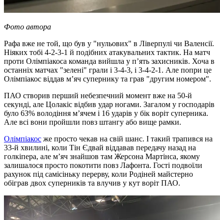
Фото автора
Рафа вже не той, що був у "нульових" в Ліверпулі чи Валенсії.
Ніяких тобі 4-2-3-1 й подібних атакувальних тактик. На матч
проти Олімпіакоса команда вийшла у п’ять захисників. Хоча в
останніх матчах "зелені" грали і 3-4-3, і 3-4-2-1. Але попри це
Олімпіакос віддав м’яч супернику та грав "другим номером".
ПАО створив перший небезпечний момент вже на 50-й
секунді, але Цолакіс відбив удар ногами. Загалом у господарів
було 63% володіння м’ячем і 16 ударів у бік воріт суперника.
Але всі вони пройшли повз штангу або вище рамки.
Олімпіакос
же просто чекав на свій шанс. І такий трапився на
33-й хвилині, коли Тін Єдвай віддавав передачу назад на
голкіпера, але м’яч знайшов там Жерсона Мартінса, якому
залишалося просто покотити повз Лафонта. Гості подвоїли
рахунок під самісіньку перерву, коли Родіней майстерно
обіграв двох суперників та влучив у кут воріт ПАО.