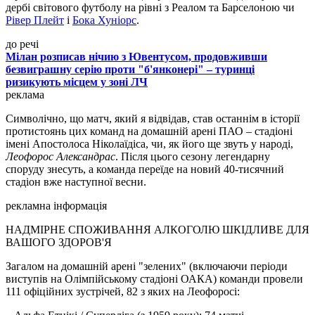
дербі світового футболу на рівні з Реалом та Барселоною чи
Рівер Плейт
і
Бока Хуніорс
.
до речі
Мілан розписав нічию з Ювентусом, продовживши
безвиграшну серію проти "б'янконері" – туринці
ризикують місцем у зоні ЛЧ
реклама
Символічно, що матч, який я відвідав, став останнім в історії
протистоянь цих команд на домашній арені ПАО – стадіоні
імені Апостолоса Ніколаїдіса, чи, як його ще звуть у народі,
Леофорос Александрас
. Після цього сезону легендарну
споруду знесуть, а команда переїде на новий 40-тисячний
стадіон вже наступної весни.
рекламна інформація
НАДМІРНЕ СПОЖИВАННЯ АЛКОГОЛЮ ШКІДЛИВЕ ДЛЯ
ВАШОГО ЗДОРОВ'Я
Загалом на домашній арені "зелених" (включаючи періоди
виступів на Олімпійському стадіоні ОАКА) команди провели
111 офіційних зустрічей, 82 з яких на Леофоросі: