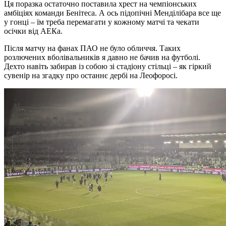
Ця поразка остаточно поставила хрест на чемпіонських
амбіціях команди Бенітеса. А ось підопічні Менділібара все ще
у гонці – їм треба перемагати у кожному матчі та чекати
осічки від АЕКа.
Після матчу на фанах ПАО не було обличчя. Таких
розлючених вболівальників я давно не бачив на футболі.
Дехто навіть забирав із собою зі стадіону стільці – як гіркий
сувенір на згадку про останнє дербі на Леофоросі.