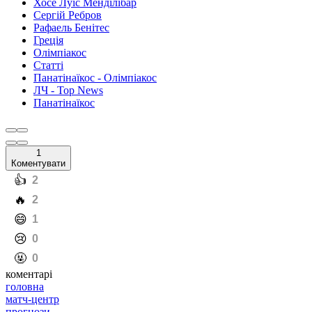
Хосе Луїс Менділібар
Сергій Ребров
Рафаель Бенітес
Греція
Олімпіакос
Статті
Панатінаїкос - Олімпіакос
ЛЧ - Top News
Панатінаїкос
1
Коментувати
️👍
2
️🔥
2
️😄
1
️😢
0
️🤬
0
коментарі
головна
матч-центр
прогнози