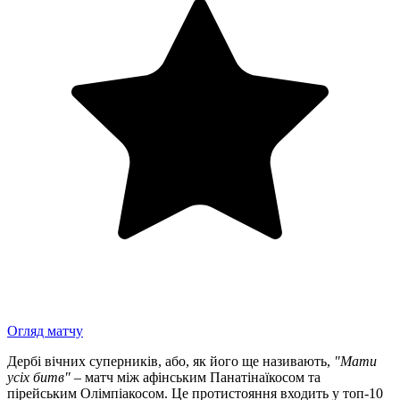
Огляд матчу
Дербі вічних суперників, або, як його ще називають,
"Мати
усіх битв"
– матч між афінським Панатінаїкосом та
пірейським Олімпіакосом. Це протистояння входить у топ-10