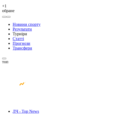
+
1
обране
Новини спорту
Результати
Турніри
Статті
Прогнози
Трансфери
топ
ЛЧ - Top News