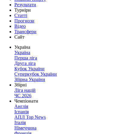
Результати
Турніри
Статті
Прогнози
Відео
Трансфери
Сайт
Україна
Україна
Перша ліга
Друга ліга
Кубок України
Суперкубок України
Збірна України
Збірні
Ліга націй
ЧС 2026
Чемпіонати
Англія
Іспанія
АПЛ Top News
Італія
Німеччина
Франція