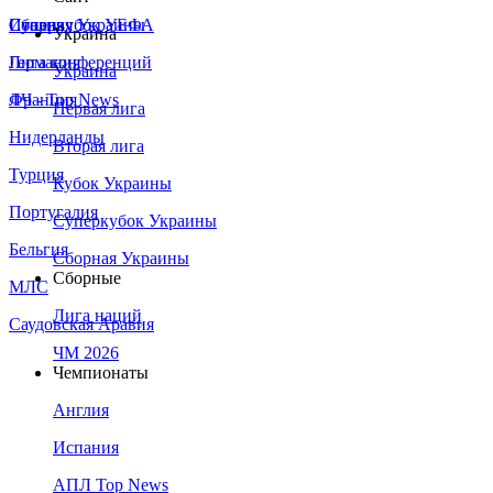
Сборная Украины
Италия
Суперкубок УЕФА
Украина
Германия
Лига конференций
Украина
Франция
ЛЧ - Top News
Первая лига
Нидерланды
Вторая лига
Турция
Кубок Украины
Португалия
Суперкубок Украины
Бельгия
Сборная Украины
Сборные
МЛС
Лига наций
Саудовская Аравия
ЧМ 2026
Чемпионаты
Англия
Испания
АПЛ Top News