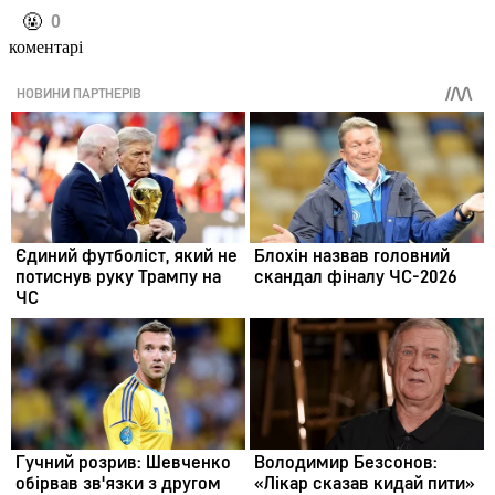
️🤬
0
коментарі