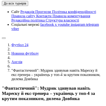
До всіх турнірів
Сайт
Редакція
Прогнози
Політика конфіденційності
Правила сайту
Контакти
Правила коментування
Редакційна політика
Структура власності
Соціальні мережі
facebook
x
youtube
instagram
telegram
viber
Футбол 24
Новини футболу
Англія
"Фантастичний": Мудрик здивував навіть Мареску й
екс-тренера – українець у топ-4 за крутим показником,
дилема Довбика
"Фантастичний": Мудрик здивував навіть
Мареску й екс-тренера – українець у топ-4 за
крутим показником, дилема Довбика