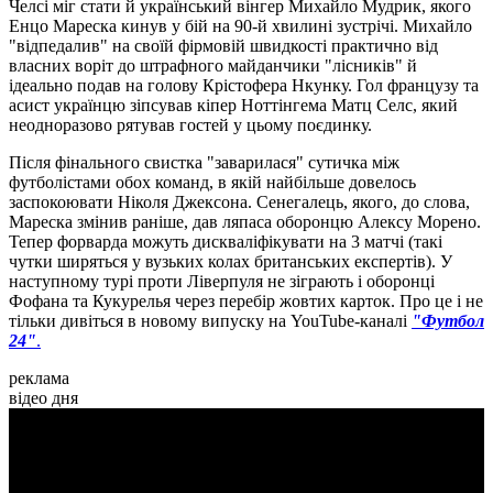
Челсі міг стати й український вінгер Михайло Мудрик, якого
Енцо Мареска кинув у бій на 90-й хвилині зустрічі. Михайло
"відпедалив" на своїй фірмовій швидкості практично від
власних воріт до штрафного майданчики "лісників" й
ідеально подав на голову Крістофера Нкунку. Гол французу та
асист українцю зіпсував кіпер Ноттінгема Матц Селс, який
неодноразово рятував гостей у цьому поєдинку.
Після фінального свистка "заварилася" сутичка між
футболістами обох команд, в якій найбільше довелось
заспокоювати Ніколя Джексона. Сенегалець, якого, до слова,
Мареска змінив раніше, дав ляпаса оборонцю Алексу Морено.
Тепер форварда можуть дискваліфікувати на 3 матчі (такі
чутки ширяться у вузьких колах британських експертів). У
наступному турі проти Ліверпуля не зіграють і оборонці
Фофана та Кукурелья через перебір жовтих карток. Про це і не
тільки дивіться в новому випуску на YouTube-каналі
"Футбол
24"
.
реклама
відео дня