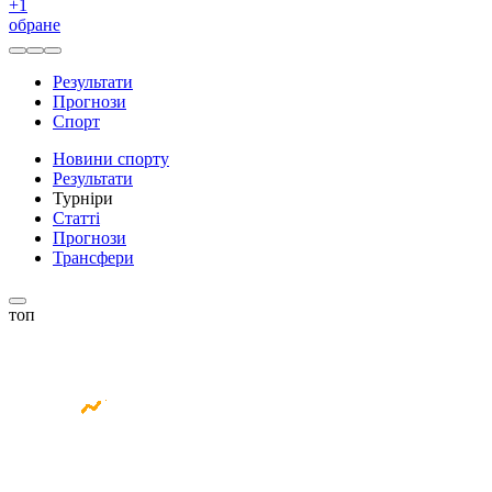
+
1
обране
Результати
Прогнози
Спорт
Новини спорту
Результати
Турніри
Статті
Прогнози
Трансфери
топ