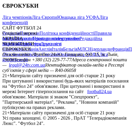
ЄВРОКУБКИ
Ліга чемпіонів
Ліга Європи
Юнацька ліга УЄФА
Ліга
конференцій
САЙТ ФУТБОЛ 24
Редакція
Соціальні мережі
Прогнози
Політика конфіденційності
Правила
сайту
facebook
УКРАЇНА
Контакти
x
youtube
Правила коментування
instagram
telegram
viber
Редакційна
політика
Україна
ЧЕМПІОНАТИ
Перша ліга
Структура власності
Друга ліга
Німеччина
ЄВРОКУБКИ
Іспанія
Англія
Італія
Бельгія
МЛС
Нідерланди
Франція
П
Ліга чемпіонів
Онлайн-медіа «Футбол 24»
Ліга Європи
Юнацька ліга УЄФА
пл. Галицька, буд. 15, м. Львів,
Ліга
конференцій
79008
Телефон +380 (32) 229-77-77
Адреса електронної пошти
—
legal@24tv.com.ua
Ідентифікатор онлайн-медіа в Реєстрі
суб’єктів у сфері медіа — R40-06058
21+
Матеріали сайту призначені для осіб старше 21 року
При цитуванні і використанні будь-яких матеріалів посилання
на "Футбол 24" обов'язкове. При цитуванні і використанні в
мережі Інтернет гіперпосилання на сайт
football24.ua
обов'язкове. Матеріали зі знаком "Спецпроект",
"Партнерський матеріал", "Реклама", "Новини компаній"
публікуємо на правах реклами.
21+
Матеріали сайту призначені для осіб старше 21 року
Усi права захищенi. © 2005 -
2026
, ПрАТ "Телерадіокомпанія
Люкс". "Футбол 24".