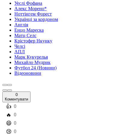
Уеслі Фофана
Алекс Морено*
Ноттінгем Форест
Українці за кордоном
Англія
Енцо Мареска
Матц Селс
Крістофер Нкунку
Челсі
АПЛ
Марк Кукурелья
Михайло Мудрик
Футбол 24 (Новини)
Відеоновини
0
Коментувати
️👍
0
️🔥
0
️😄
0
️😢
0