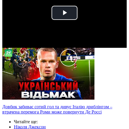
Play
Video
Довбик забиває сотий гол та дивує Італію дриблінгом –
втрачена перемога Роми може повернути Де Россі
Читайте ще
:
Ніколя Джексон