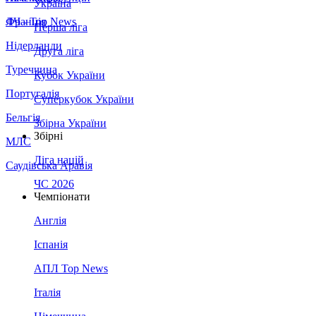
Україна
Франція
ЛЧ - Top News
Перша ліга
Нідерланди
Друга ліга
Туреччина
Кубок України
Португалія
Суперкубок України
Бельгія
Збірна України
Збірні
МЛС
Ліга націй
Саудівська Аравія
ЧС 2026
Чемпіонати
Англія
Іспанія
АПЛ Top News
Італія