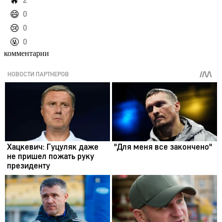
️🔥
2
️😄
0
️😢
0
️🤬
0
комментарии