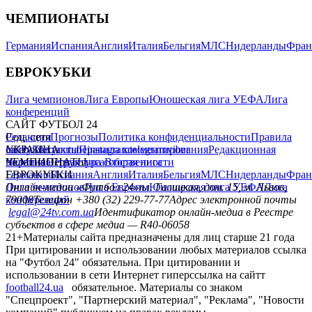
ЧЕМПИОНАТЫ
Германия
Испания
Англия
Италия
Бельгия
МЛС
Нидерланды
Фран
ЕВРОКУБКИ
Лига чемпионов
Лига Европы
Юношеская лига УЕФА
Лига
конференций
САЙТ ФУТБОЛ 24
Редакция
Соц. сети
Прогнозы
Политика конфиденциальности
Правила
сайту
facebook
УКРАИНА
Контакты
x
youtube
Правила комментирования
instagram
telegram
viber
Редакционная
политика
Украина
ЧЕМПИОНАТЫ
Первая лига
Структура собственности
Вторая лига
Германия
ЕВРОКУБКИ
Испания
Англия
Италия
Бельгия
МЛС
Нидерланды
Фран
Лига чемпионов
Онлайн-медиа «Футбол 24»
Лига Европы
пл. Галицкая, дом. 15, м. Львов,
Юношеская лига УЕФА
Лига
конференций
79008
Телефон +380 (32) 229-77-77
Адрес электронной почты
legal@24tv.com.ua
Идентификатор онлайн-медиа в Реестре
субъектов в сфере медиа — R40-06058
21+
Материалы сайта предназначены для лиц старше 21 года
При цитировании и использовании любых материалов ссылка
на "Футбол 24" обязательна. При цитировании и
использовании в сети Интернет гиперссылка на сайтт
football24.ua
обязательное. Материалы со знаком
"Спецпроект", "Партнерский материал", "Реклама", "Новости