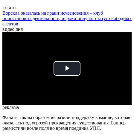
кстати
Ворскла оказалась на грани исчезновения – клуб
приостановил деятельность, игроки получат статус свободных
агентов
видео дня
Play
Video
реклама
Фанаты таким образом выразили поддержку команде, которая
оказалась под угрозой прекращения существования. Баннер
разместили возле поля во время поединка УПЛ.