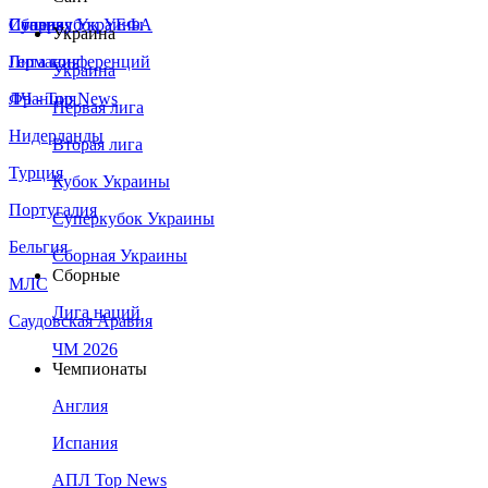
Сборная Украины
Италия
Суперкубок УЕФА
Украина
Германия
Лига конференций
Украина
Франция
ЛЧ - Top News
Первая лига
Нидерланды
Вторая лига
Турция
Кубок Украины
Португалия
Суперкубок Украины
Бельгия
Сборная Украины
Сборные
МЛС
Лига наций
Саудовская Аравия
ЧМ 2026
Чемпионаты
Англия
Испания
АПЛ Top News