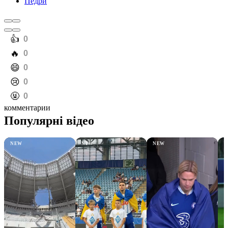
Педри
️👍
0
️🔥
0
️😄
0
️😢
0
️🤬
0
комментарии