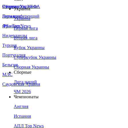
Сборная Украины
Италия
Суперкубок УЕФА
Украина
Германия
Лига конференций
Украина
Франция
ЛЧ - Top News
Первая лига
Нидерланды
Вторая лига
Турция
Кубок Украины
Португалия
Суперкубок Украины
Бельгия
Сборная Украины
Сборные
МЛС
Лига наций
Саудовская Аравия
ЧМ 2026
Чемпионаты
Англия
Испания
АПЛ Top News