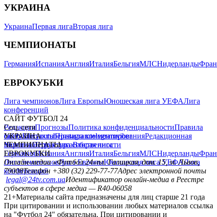
УКРАИНА
Украина
Первая лига
Вторая лига
ЧЕМПИОНАТЫ
Германия
Испания
Англия
Италия
Бельгия
МЛС
Нидерланды
Фран
ЕВРОКУБКИ
Лига чемпионов
Лига Европы
Юношеская лига УЕФА
Лига
конференций
САЙТ ФУТБОЛ 24
Редакция
Соц. сети
Прогнозы
Политика конфиденциальности
Правила
сайту
facebook
УКРАИНА
Контакты
x
youtube
Правила комментирования
instagram
telegram
viber
Редакционная
политика
Украина
ЧЕМПИОНАТЫ
Первая лига
Структура собственности
Вторая лига
Германия
ЕВРОКУБКИ
Испания
Англия
Италия
Бельгия
МЛС
Нидерланды
Фран
Лига чемпионов
Онлайн-медиа «Футбол 24»
Лига Европы
пл. Галицкая, дом. 15, м. Львов,
Юношеская лига УЕФА
Лига
конференций
79008
Телефон +380 (32) 229-77-77
Адрес электронной почты
legal@24tv.com.ua
Идентификатор онлайн-медиа в Реестре
субъектов в сфере медиа — R40-06058
21+
Материалы сайта предназначены для лиц старше 21 года
При цитировании и использовании любых материалов ссылка
на "Футбол 24" обязательна. При цитировании и