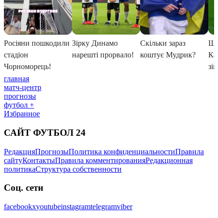
главная
матч-центр
прогнозы
футбол +
Избранное
САЙТ ФУТБОЛ 24
Редакция
Прогнозы
Политика конфиденциальности
Правила
сайту
Контакты
Правила комментирования
Редакционная
политика
Структура собственности
Соц. сети
facebook
x
youtube
instagram
telegram
viber