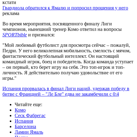
кстати
Гвардиола обратился к Ямалю и попросил прощения у него
реклама
Во время мероприятия, посвященного финалу Лиги
чемпионов, нынешний тренер Комо ответил на вопросы
SPORTbible
и признался:
"Мой любимый футболист для просмотра сейчас – пожалуй,
Педри. У него великолепная мобильность, смелость с мячом,
фантастический футбольный интеллект. Он настоящий
командный игрок, боец и победитель. Когда команда уступает
– он первый, кто берет игру на себя. Это топ-игрок и топ-
личность. Я действительно получаю удовольствие от его
игры."
Испания прорвалась в финал Лиги наций, удержав победу в
битве с Францией – "Ле Бле" едва не закамбечили с 0:4
Читайте еще
:
Комо
Сеск Фабрегас
Испания
Барселона
Ламин Ямаль