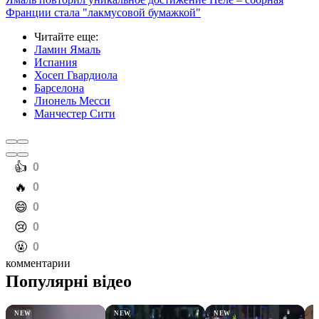
Франции стала "лакмусовой бумажкой"
Читайте еще
:
Ламин Ямаль
Испания
Хосеп Гвардиола
Барселона
Лионель Месси
Манчестер Сити
️👍
0
️🔥
0
️😄
0
️😢
0
️🤬
0
комментарии