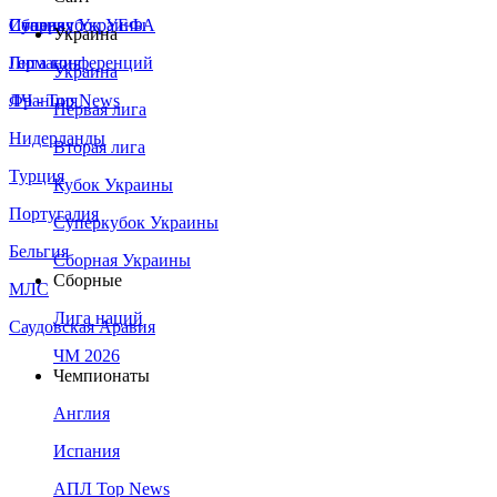
Сборная Украины
Италия
Суперкубок УЕФА
Украина
Германия
Лига конференций
Украина
Франция
ЛЧ - Top News
Первая лига
Нидерланды
Вторая лига
Турция
Кубок Украины
Португалия
Суперкубок Украины
Бельгия
Сборная Украины
Сборные
МЛС
Лига наций
Саудовская Аравия
ЧМ 2026
Чемпионаты
Англия
Испания
АПЛ Top News