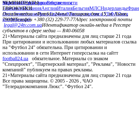
политика
Украина
ЧЕМПИОНАТЫ
Первая лига
Структура собственности
Вторая лига
Германия
ЕВРОКУБКИ
Испания
Англия
Италия
Бельгия
МЛС
Нидерланды
Фран
Лига чемпионов
Онлайн-медиа «Футбол 24»
Лига Европы
пл. Галицкая, дом. 15, м. Львов,
Юношеская лига УЕФА
Лига
конференций
79008
Телефон +380 (32) 229-77-77
Адрес электронной почты
legal@24tv.com.ua
Идентификатор онлайн-медиа в Реестре
субъектов в сфере медиа — R40-06058
21+
Материалы сайта предназначены для лиц старше 21 года
При цитировании и использовании любых материалов ссылка
на "Футбол 24" обязательна. При цитировании и
использовании в сети Интернет гиперссылка на сайтт
football24.ua
обязательное. Материалы со знаком
"Спецпроект", "Партнерский материал", "Реклама", "Новости
компаний" публикуем на правах рекламы.
21+
Материалы сайта предназначены для лиц старше 21 года
Все права защищены. © 2005 -
2026
, ЧАО
"Телерадиокомпания Люкс". "Футбол 24".