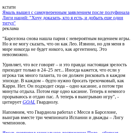
кстати
Ямаль вышел с самоуверенным заявлением после полуфинала
Лиги наций: "Хочу доказать, кто я есть, и добыть еще один
титул"
реклама
"Барселона снова нашла парня с невероятным видением игры.
Но я не могу сказать, что он как Лео. Извини, но для меня в
мире никогда не будет никого, как аргентинец. Это
невозможно.
Удивляет, что все говорят – и это правда: настоящая зрелость
приходит только в 24–25 лет... Иногда кажется, что если у
игрока так много таланта, то он должен рисковать в каждом
эпизоде. В каждом – будто нужно бросать трехочковый, как
Карри. Нет. Он подходит сюда – одно касание, а потом три
минуты отдыха. Потом еще одно касание. Теперь я немного
прорываюсь и отдаю пас. А теперь я выигрываю игру", -
цитирует
GOAL
Гвардиолу.
Напомним, что Гвардиола работал с Месси в Барселоне,
выиграв вместе три чемпионата Испании и дважды – Лигу
чемпионов.
Ямаль повторил уникальное достижение Пеле – сборная