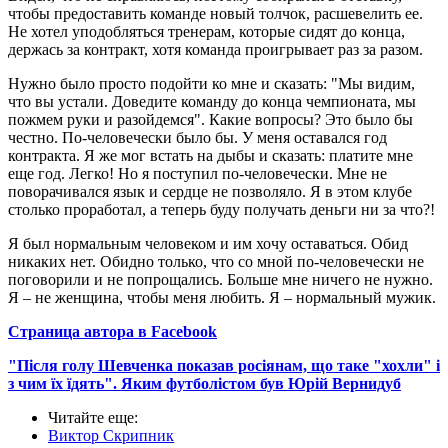
чтобы предоставить команде новый толчок, расшевелить ее.
Не хотел уподобляться тренерам, которые сидят до конца,
держась за контракт, хотя команда проигрывает раз за разом.
Нужно было просто подойти ко мне и сказать: "Мы видим,
что вы устали. Доведите команду до конца чемпионата, мы
пожмем руки и разойдемся". Какие вопросы? Это было бы
честно. По-человечески было бы. У меня оставался год
контракта. Я же мог встать на дыбы и сказать: платите мне
еще год. Легко! Но я поступил по-человечески. Мне не
поворачивался язык и сердце не позволяло. Я в этом клубе
столько проработал, а теперь буду получать деньги ни за что?!
Я был нормальным человеком и им хочу оставаться. Обид
никаких нет. Обидно только, что со мной по-человечески не
поговорили и не попрощались. Больше мне ничего не нужно.
Я – не женщина, чтобы меня любить. Я – нормальный мужик.
Страница автора в Facebook
"Після голу Шевченка показав росіянам, що таке "хохли" і
з чим їх їдять". Яким футболістом був Юрій Вернидуб
Читайте еще
:
Виктор Скрипник