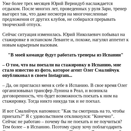
Уже более трех месяцев Юрий Вернидуб наслаждается
отдыхом. После многих лет, проведенных у руля Зари, тренер
выгорел так, что даже несмотря на многочисленные
предложения от других клубов, не собирался прерывать
творческий отпуск.
Сейчас ситуация изменилась. Юрий Николаевич побывал на
стажировке в испанском Леванте и, похоже, нагулял аппетит к
новым карьерным вызовам.
"В моей команде будут работать тренеры из Испании"
–
О том, что вы поехали на стажировку в Испанию, мне
стало известно из фото, которое агент Олег Смалийчук
опубликовал в своем Instagram...
– Да, он пригласил меня к себе в Испанию. В свое время Олег
организовывал трансфер Лунина в Реал, и возникла
договоренность, что будет возможность поехать к ним на
стажировку. Тогда никто никуда так и не поехал.
И вот Смалийчук напомнил: "Как ты смотришь на то, чтобы
приехать?" Я с удовольствием откликнулся: "Конечно".
Сейчас не работаю – почему бы не поехать и не поучиться?
Тем более – в Испанию. Поэтому сразу хочу поблагодарить