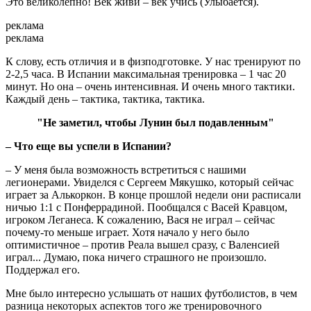
Это великолепно! Век живи – век учись (Улыбается).
реклама
реклама
К слову, есть отличия и в физподготовке. У нас тренируют по
2-2,5 часа. В Испании максимальная тренировка – 1 час 20
минут. Но она – очень интенсивная. И очень много тактики.
Каждый день – тактика, тактика, тактика.
"Не заметил, чтобы Лунин был подавленным
"
– Что еще вы успели в Испании?
– У меня была возможность встретиться с нашими
легионерами. Увиделся с Сергеем Мякушко, который сейчас
играет за Алькоркон. В конце прошлой недели они расписали
ничью 1:1 с Понферрадиной. Пообщался с Васей Кравцом,
игроком Леганеса. К сожалению, Вася не играл – сейчас
почему-то меньше играет. Хотя начало у него было
оптимистичное – против Реала вышел сразу, с Валенсией
играл... Думаю, пока ничего страшного не произошло.
Поддержал его.
Мне было интересно услышать от наших футболистов, в чем
разница некоторых аспектов того же тренировочного