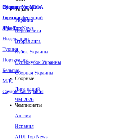
Сборная Украины
Италия
Суперкубок УЕФА
Украина
Германия
Лига конференций
Украина
Франция
ЛЧ - Top News
Первая лига
Нидерланды
Вторая лига
Турция
Кубок Украины
Португалия
Суперкубок Украины
Бельгия
Сборная Украины
Сборные
МЛС
Лига наций
Саудовская Аравия
ЧМ 2026
Чемпионаты
Англия
Испания
АПЛ Top News