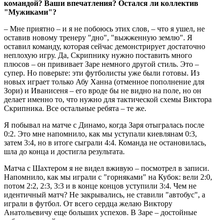
командой? Ваши впечатления? Остался ли коллектив
"Мужиками"?
– Мне приятно – и я не побоюсь этих слов, – что я ушел, не
оставив новому тренеру "дно", "выжженную землю". Я
оставил команду, которая сейчас демонстрирует достаточно
неплохую игру. Да, Скрипнику нужно поставить много
плюсов – он прививает Заре немного другой стиль. Это –
супер. Но поверьте: эти футболисты уже были готовы. Из
новых играет только Абу Ханна (отменное пополнение для
Зори) и Иванисеня – его вроде бы не видно на поле, но он
делает именно то, что нужно для тактической схемы Виктора
Скрипника. Все остальные ребята – те же.
Я побывал на матче с Динамо, когда Заря отыгралась после
0:2. Это мне напомнило, как мы уступали киевлянам 0:3,
затем 3:4, но в итоге сыграли 4:4. Команда не остановилась,
шла до конца и достигла результата.
Матча с Шахтером я не видел вживую – посмотрел в записи.
Напомнило, как мы играли с "горняками" на Кубок: вели 2:0,
потом 2:2, 2:3, 3:3 и в конце концов уступили 3:4. Чем не
идентичный матч? Не закрывались, не ставили "автобус", а
играли в футбол. От всего сердца желаю Виктору
Анатольевичу еще больших успехов. В Заре – достойные