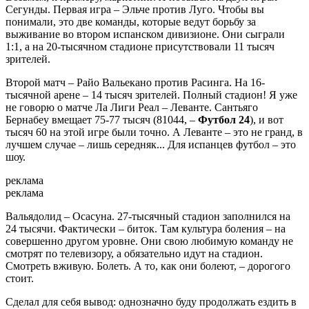
Сегунды. Первая игра – Эльче против Луго. Чтобы вы
понимали, это две команды, которые ведут борьбу за
выживание во втором испанском дивизионе. Они сыграли
1:1, а на 20-тысячном стадионе присутствовали 11 тысяч
зрителей.
Второй матч – Райо Вальекано против Расинга. На 16-
тысячной арене – 14 тысяч зрителей. Полный стадион! Я уже
не говорю о матче Ла Лиги Реал – Леванте. Сантьяго
Бернабеу вмещает 75-77 тысяч (81044, –
Футбол 24
), и вот
тысяч 60 на этой игре были точно. А Леванте – это не гранд, в
лучшем случае – лишь середняк... Для испанцев футбол – это
шоу.
реклама
реклама
Вальядолид – Осасуна. 27-тысячный стадион заполнился на
24 тысячи. Фактически – биток. Там культура боления – на
совершенно другом уровне. Они свою любимую команду не
смотрят по телевизору, а обязательно идут на стадион.
Смотреть вживую. Болеть. А то, как они болеют, – дорогого
стоит.
Сделал для себя вывод: однозначно буду продолжать ездить в