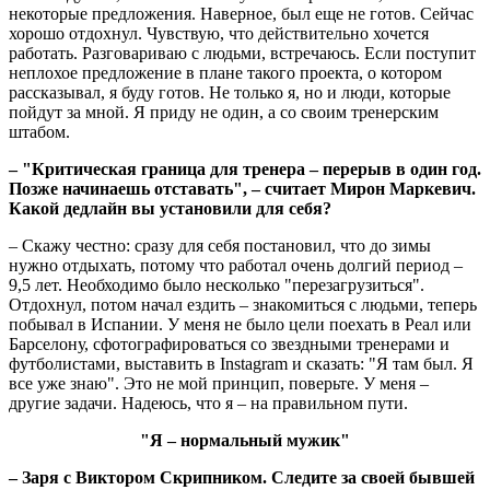
некоторые предложения. Наверное, был еще не готов. Сейчас
хорошо отдохнул. Чувствую, что действительно хочется
работать. Разговариваю с людьми, встречаюсь. Если поступит
неплохое предложение в плане такого проекта, о котором
рассказывал, я буду готов. Не только я, но и люди, которые
пойдут за мной. Я приду не один, а со своим тренерским
штабом.
– "Критическая граница для тренера – перерыв в один год.
Позже начинаешь отставать", – считает Мирон Маркевич.
Какой дедлайн вы установили для себя?
– Скажу честно: сразу для себя постановил, что до зимы
нужно отдыхать, потому что работал очень долгий период –
9,5 лет. Необходимо было несколько "перезагрузиться".
Отдохнул, потом начал ездить – знакомиться с людьми, теперь
побывал в Испании. У меня не было цели поехать в Реал или
Барселону, сфотографироваться со звездными тренерами и
футболистами, выставить в Instagram и сказать: "Я там был. Я
все уже знаю". Это не мой принцип, поверьте. У меня –
другие задачи. Надеюсь, что я – на правильном пути.
"Я – нормальный мужик"
– Заря с Виктором Скрипником. Следите за своей бывшей