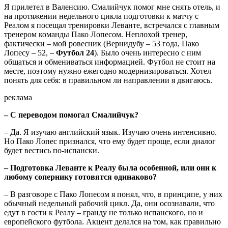
Я прилетел в Валенсию. Смалийчук помог мне снять отель, и
на протяжении недельного цикла подготовки к матчу с
Реалом я посещал тренировки Леванте, встречался с главным
тренером команды Пако Лопесом. Неплохой тренер,
фактически – мой ровесник (Вернидубу – 53 года, Пако
Лопесу – 52, –
Футбол 24
). Было очень интересно с ним
общаться и обмениваться информацией. Футбол не стоит на
месте, поэтому нужно ежегодно модернизироваться. Хотел
понять для себя: в правильном ли направлении я двигаюсь.
реклама
– С переводом помогал Смалийчук?
– Да. Я изучаю английский язык. Изучаю очень интенсивно.
Но Пако Лопес признался, что ему будет проще, если диалог
будет вестись по-испански.
– Подготовка Леванте к Реалу была особенной, или они к
любому сопернику готовятся одинаково?
– В разговоре с Пако Лопесом я понял, что, в принципе, у них
обычный недельный рабочий цикл. Да, они осознавали, что
едут в гости к Реалу – гранду не только испанского, но и
европейского футбола. Акцент делался на том, как правильно