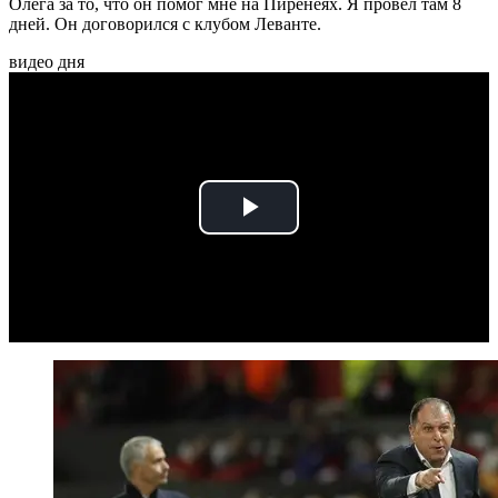
Олега за то, что он помог мне на Пиренеях. Я провел там 8
дней. Он договорился с клубом Леванте.
видео дня
Play
Video