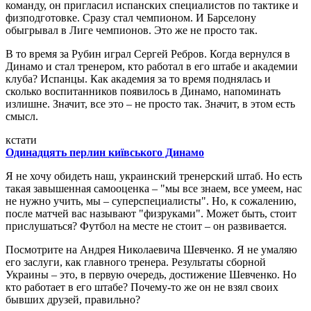
команду, он пригласил испанских специалистов по тактике и
физподготовке. Сразу стал чемпионом. И Барселону
обыгрывал в Лиге чемпионов. Это же не просто так.
В то время за Рубин играл Сергей Ребров. Когда вернулся в
Динамо и стал тренером, кто работал в его штабе и академии
клуба? Испанцы. Как академия за то время поднялась и
сколько воспитанников появилось в Динамо, напоминать
излишне. Значит, все это – не просто так. Значит, в этом есть
смысл.
кстати
Одинадцять перлин київського Динамо
Я не хочу обидеть наш, украинский тренерский штаб. Но есть
такая завышенная самооценка – "мы все знаем, все умеем, нас
не нужно учить, мы – суперспециалисты". Но, к сожалению,
после матчей вас называют "физруками". Может быть, стоит
прислушаться? Футбол на месте не стоит – он развивается.
Посмотрите на Андрея Николаевича Шевченко. Я не умаляю
его заслуги, как главного тренера. Результаты сборной
Украины – это, в первую очередь, достижение Шевченко. Но
кто работает в его штабе? Почему-то же он не взял своих
бывших друзей, правильно?