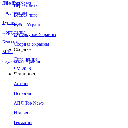
Франция
ЛЧ - Top News
Первая лига
Нидерланды
Вторая лига
Турция
Кубок Украины
Португалия
Суперкубок Украины
Бельгия
Сборная Украины
Сборные
МЛС
Лига наций
Саудовская Аравия
ЧМ 2026
Чемпионаты
Англия
Испания
АПЛ Top News
Италия
Германия