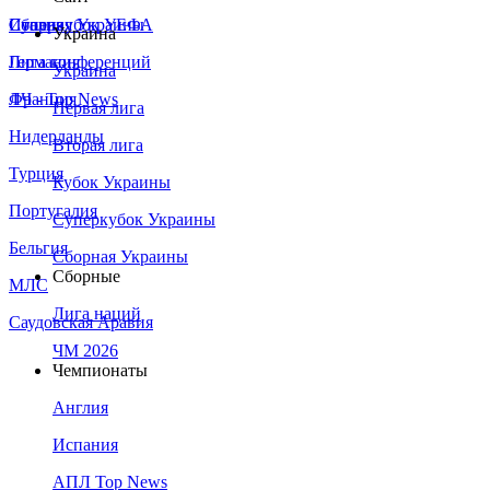
Сборная Украины
Италия
Суперкубок УЕФА
Украина
Германия
Лига конференций
Украина
Франция
ЛЧ - Top News
Первая лига
Нидерланды
Вторая лига
Турция
Кубок Украины
Португалия
Суперкубок Украины
Бельгия
Сборная Украины
Сборные
МЛС
Лига наций
Саудовская Аравия
ЧМ 2026
Чемпионаты
Англия
Испания
АПЛ Top News