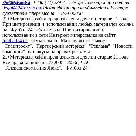
конференций
79008
Телефон +380 (32) 229-77-77
Адрес электронной почты
legal@24tv.com.ua
Идентификатор онлайн-медиа в Реестре
субъектов в сфере медиа — R40-06058
21+
Материалы сайта предназначены для лиц старше 21 года
При цитировании и использовании любых материалов ссылка
на "Футбол 24" обязательна. При цитировании и
использовании в сети Интернет гиперссылка на сайтт
football24.ua
обязательное. Материалы со знаком
"Спецпроект", "Партнерский материал", "Реклама", "Новости
компаний" публикуем на правах рекламы.
21+
Материалы сайта предназначены для лиц старше 21 года
Все права защищены. © 2005 -
2026
, ЧАО
"Телерадиокомпания Люкс". "Футбол 24".