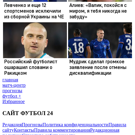
главная
матч-центр
прогнозы
футбол +
Избранное
САЙТ ФУТБОЛ 24
Редакция
Прогнозы
Политика конфиденциальности
Правила
сайту
Контакты
Правила комментирования
Редакционная