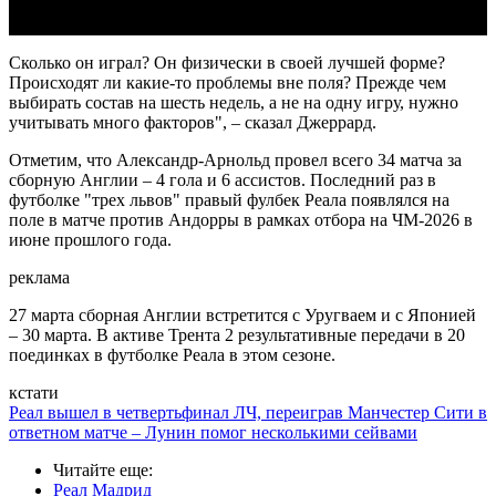
Сколько он играл? Он физически в своей лучшей форме?
Происходят ли какие-то проблемы вне поля? Прежде чем
выбирать состав на шесть недель, а не на одну игру, нужно
учитывать много факторов", – сказал Джеррард.
Отметим, что Александр-Арнольд провел всего 34 матча за
сборную Англии – 4 гола и 6 ассистов. Последний раз в
футболке "трех львов" правый фулбек Реала появлялся на
поле в матче против Андорры в рамках отбора на ЧМ-2026 в
июне прошлого года.
реклама
27 марта сборная Англии встретится с Уругваем и с Японией
– 30 марта. В активе Трента 2 результативные передачи в 20
поединках в футболке Реала в этом сезоне.
кстати
Реал вышел в четвертьфинал ЛЧ, переиграв Манчестер Сити в
ответном матче – Лунин помог несколькими сейвами
Читайте еще
:
Реал Мадрид