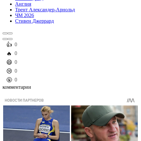
Англия
Трент Александер-Арнольд
ЧМ 2026
Стивен Джеррард
️👍
0
️🔥
0
️😄
0
️😢
0
️🤬
0
комментарии