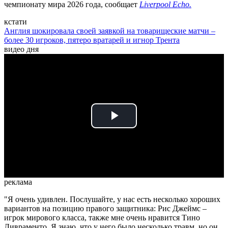
чемпионату мира 2026 года, сообщает
Liverpool Echo.
кстати
Англия шокировала своей заявкой на товарищеские матчи –
более 30 игроков, пятеро вратарей и игнор Трента
видео дня
Play
Video
реклама
"Я очень удивлен. Послушайте, у нас есть несколько хороших
вариантов на позицию правого защитника: Рис Джеймс –
игрок мирового класса, также мне очень нравится Тино
Ливраменто. Я знаю, что у него было несколько травм, но он