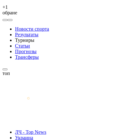
+
1
обране
Новости спорта
Результаты
Турниры
Статьи
Прогнозы
Трансферы
топ
ЛЧ - Top News
Украина