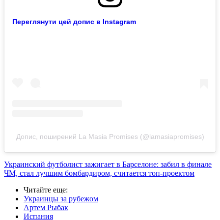
Переглянути цей допис в Instagram
Допис, поширений La Masia Promises (@lamasiapromises)
Украинский футболист зажигает в Барселоне: забил в финале
ЧМ, стал лучшим бомбардиром, считается топ-проектом
Читайте еще
:
Украинцы за рубежом
Артем Рыбак
Испания