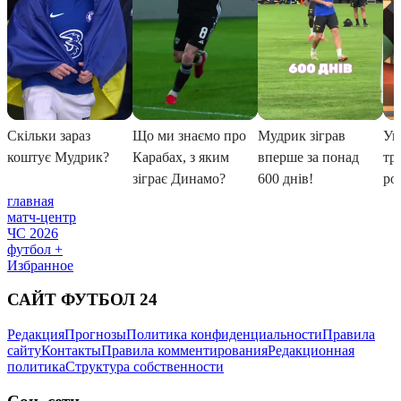
главная
матч-центр
ЧС 2026
футбол +
Избранное
САЙТ ФУТБОЛ 24
Редакция
Прогнозы
Политика конфиденциальности
Правила
сайту
Контакты
Правила комментирования
Редакционная
политика
Структура собственности