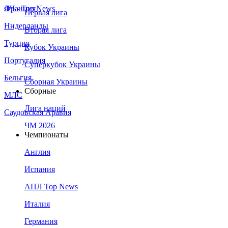
Франция
ЛЧ - Top News
Первая лига
Нидерланды
Вторая лига
Турция
Кубок Украины
Португалия
Суперкубок Украины
Бельгия
Сборная Украины
Сборные
МЛС
Лига наций
Саудовская Аравия
ЧМ 2026
Чемпионаты
Англия
Испания
АПЛ Top News
Италия
Германия