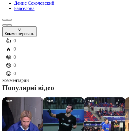
Денис Соколовский
Барселона
0
Комментировать
️👍
0
️🔥
0
️😄
0
️😢
0
️🤬
0
комментарии