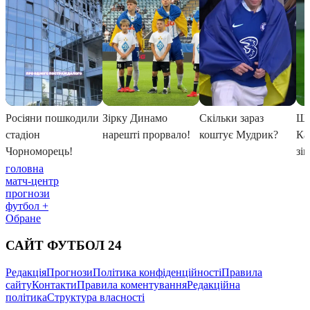
головна
матч-центр
прогнози
футбол +
Обране
САЙТ ФУТБОЛ 24
Редакція
Прогнози
Політика конфіденційності
Правила
сайту
Контакти
Правила коментування
Редакційна
політика
Структура власності