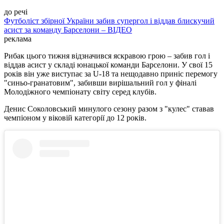
до речі
Футболіст збірної України забив супергол і віддав блискучий
асист за команду Барселони – ВІДЕО
реклама
Рибак цього тижня відзначився яскравою грою – забив гол і
віддав асист у складі юнацької команди Барселони. У свої 15
років він уже виступає за U-18 та нещодавно приніс перемогу
"синьо-гранатовим", забивши вирішальний гол у фіналі
Молодіжного чемпіонату світу серед клубів.
Денис Соколовський минулого сезону разом з "кулес" ставав
чемпіоном у віковій категорії до 12 років.