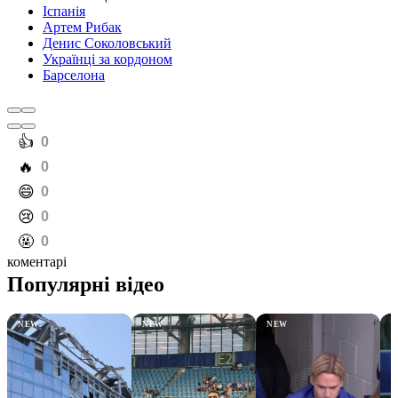
Іспанія
Артем Рибак
Денис Соколовський
Українці за кордоном
Барселона
️👍
0
️🔥
0
️😄
0
️😢
0
️🤬
0
коментарі