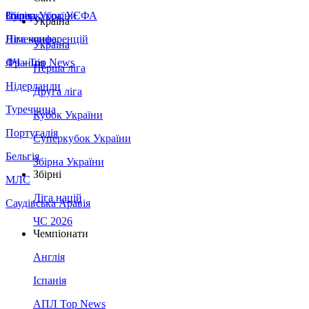
Збірна України
Італія
Суперкубок УЄФА
Україна
Німеччина
Ліга конференцій
Україна
Франція
ЛЧ - Top News
Перша ліга
Нідерланди
Друга ліга
Туреччина
Кубок України
Португалія
Суперкубок України
Бельгія
Збірна України
Збірні
МЛС
Ліга націй
Саудівська Аравія
ЧС 2026
Чемпіонати
Англія
Іспанія
АПЛ Top News