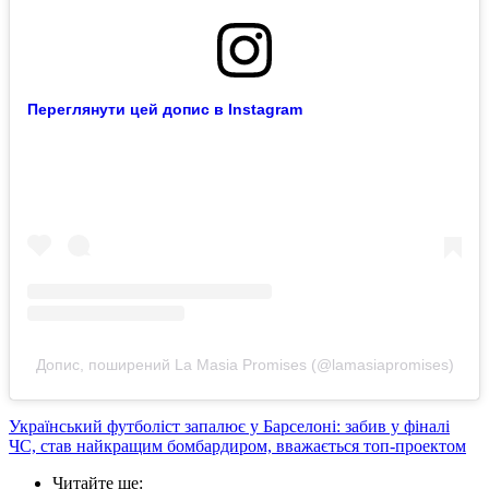
Переглянути цей допис в Instagram
Допис, поширений La Masia Promises (@lamasiapromises)
Український футболіст запалює у Барселоні: забив у фіналі
ЧС, став найкращим бомбардиром, вважається топ-проектом
Читайте ще
: