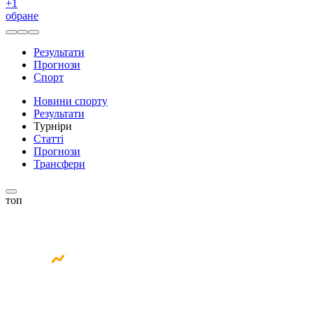
+
1
обране
Результати
Прогнози
Спорт
Новини спорту
Результати
Турніри
Статті
Прогнози
Трансфери
топ