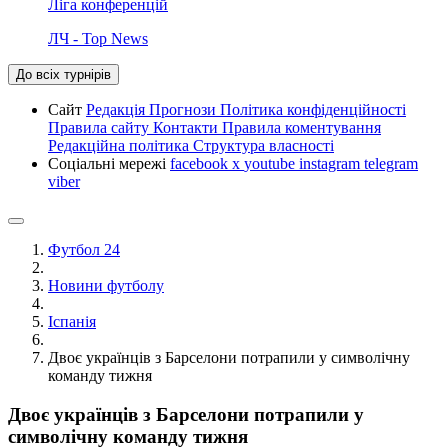
Ліга конференцій
ЛЧ - Top News
До всіх турнірів
Сайт
Редакція
Прогнози
Політика конфіденційності
Правила сайту
Контакти
Правила коментування
Редакційна політика
Структура власності
Соціальні мережі
facebook
x
youtube
instagram
telegram
viber
Футбол 24
Новини футболу
Іспанія
Двоє українців з Барселони потрапили у символічну
команду тижня
Двоє українців з Барселони потрапили у
символічну команду тижня