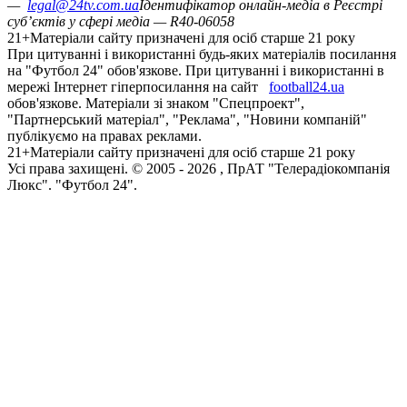
—
legal@24tv.com.ua
Ідентифікатор онлайн-медіа в Реєстрі
суб’єктів у сфері медіа — R40-06058
21+
Матеріали сайту призначені для осіб старше 21 року
При цитуванні і використанні будь-яких матеріалів посилання
на "Футбол 24" обов'язкове. При цитуванні і використанні в
мережі Інтернет гіперпосилання на сайт
football24.ua
обов'язкове. Матеріали зі знаком "Спецпроект",
"Партнерський матеріал", "Реклама", "Новини компаній"
публікуємо на правах реклами.
21+
Матеріали сайту призначені для осіб старше 21 року
Усi права захищенi. © 2005 -
2026
, ПрАТ "Телерадіокомпанія
Люкс". "Футбол 24".