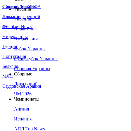
Сборная Украины
Италия
Суперкубок УЕФА
Украина
Германия
Лига конференций
Украина
Франция
ЛЧ - Top News
Первая лига
Нидерланды
Вторая лига
Турция
Кубок Украины
Португалия
Суперкубок Украины
Бельгия
Сборная Украины
Сборные
МЛС
Лига наций
Саудовская Аравия
ЧМ 2026
Чемпионаты
Англия
Испания
АПЛ Top News