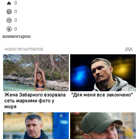
️🔥
0
️😄
0
️😢
0
️🤬
0
комментарии