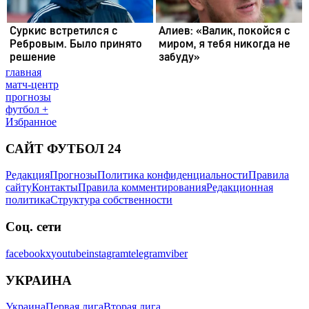
главная
матч-центр
прогнозы
футбол +
Избранное
САЙТ ФУТБОЛ 24
Редакция
Прогнозы
Политика конфиденциальности
Правила
сайту
Контакты
Правила комментирования
Редакционная
политика
Структура собственности
Соц. сети
facebook
x
youtube
instagram
telegram
viber
УКРАИНА
Украина
Первая лига
Вторая лига