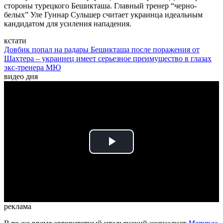
стороны турецкого Бешикташа. Главный тренер “черно-
белых” Уле Гуннар Сульшер считает украинца идеальным
кандидатом для усиления нападения.
кстати
Довбик попал на радары Бешикташа после поражения от
Шахтера – украинец имеет серьезное преимущество в глазах
экс-тренера МЮ
видео дня
Play
Video
реклама