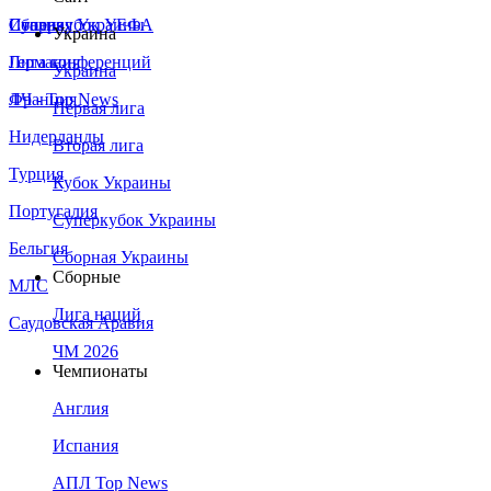
Сборная Украины
Италия
Суперкубок УЕФА
Украина
Германия
Лига конференций
Украина
Франция
ЛЧ - Top News
Первая лига
Нидерланды
Вторая лига
Турция
Кубок Украины
Португалия
Суперкубок Украины
Бельгия
Сборная Украины
Сборные
МЛС
Лига наций
Саудовская Аравия
ЧМ 2026
Чемпионаты
Англия
Испания
АПЛ Top News