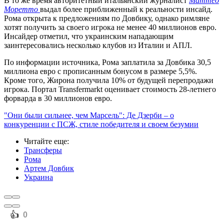
В то же время авторитетный итальянский журналист
Маттео
Моретто
выдал более приближенный к реальности инсайд.
Рома открыта к предложениям по Довбику, однако римляне
хотят получить за своего игрока не менее 40 миллионов евро.
Инсайдер отметил, что украинским нападающим
заинтересовались несколько клубов из Италии и АПЛ.
По информации источника, Рома заплатила за Довбика 30,5
миллиона евро с прописанным бонусом в размере 5,5%.
Кроме того, Жирона получила 10% от будущей перепродажи
игрока. Портал Transfermarkt оценивает стоимость 28-летнего
форварда в 30 миллионов евро.
"Они были сильнее, чем Марсель": Де Дзерби – о
конкуренции с ПСЖ, стиле победителя и своем безумии
Читайте еще
:
Трансферы
Рома
Артем Довбик
Украина
️👍
0