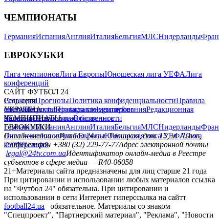
ЧЕМПИОНАТЫ
Германия
Испания
Англия
Италия
Бельгия
МЛС
Нидерланды
Фран
ЕВРОКУБКИ
Лига чемпионов
Лига Европы
Юношеская лига УЕФА
Лига
конференций
САЙТ ФУТБОЛ 24
Редакция
Соц. сети
Прогнозы
Политика конфиденциальности
Правила
сайту
facebook
УКРАИНА
Контакты
x
youtube
Правила комментирования
instagram
telegram
viber
Редакционная
политика
Украина
ЧЕМПИОНАТЫ
Первая лига
Структура собственности
Вторая лига
Германия
ЕВРОКУБКИ
Испания
Англия
Италия
Бельгия
МЛС
Нидерланды
Фран
Лига чемпионов
Онлайн-медиа «Футбол 24»
Лига Европы
пл. Галицкая, дом. 15, м. Львов,
Юношеская лига УЕФА
Лига
конференций
79008
Телефон +380 (32) 229-77-77
Адрес электронной почты
legal@24tv.com.ua
Идентификатор онлайн-медиа в Реестре
субъектов в сфере медиа — R40-06058
21+
Материалы сайта предназначены для лиц старше 21 года
При цитировании и использовании любых материалов ссылка
на "Футбол 24" обязательна. При цитировании и
использовании в сети Интернет гиперссылка на сайтт
football24.ua
обязательное. Материалы со знаком
"Спецпроект", "Партнерский материал", "Реклама", "Новости