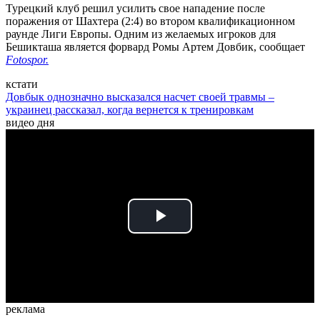
Турецкий клуб решил усилить свое нападение после
поражения от Шахтера (2:4) во втором квалификационном
раунде Лиги Европы. Одним из желаемых игроков для
Бешикташа является форвард Ромы Артем Довбик, сообщает
Fotospor.
кстати
Довбык однозначно высказался насчет своей травмы –
украинец рассказал, когда вернется к тренировкам
видео дня
Play
Video
реклама