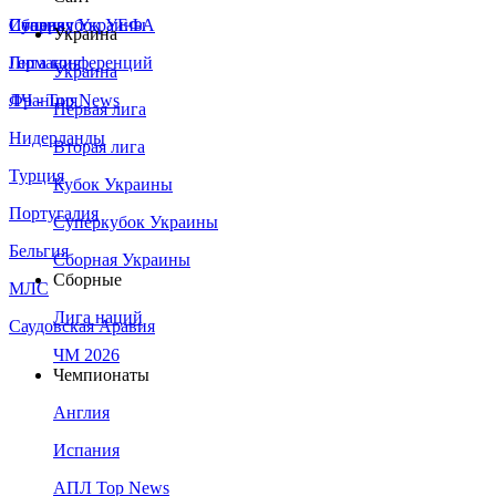
Сборная Украины
Италия
Суперкубок УЕФА
Украина
Германия
Лига конференций
Украина
Франция
ЛЧ - Top News
Первая лига
Нидерланды
Вторая лига
Турция
Кубок Украины
Португалия
Суперкубок Украины
Бельгия
Сборная Украины
Сборные
МЛС
Лига наций
Саудовская Аравия
ЧМ 2026
Чемпионаты
Англия
Испания
АПЛ Top News