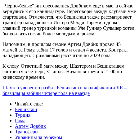
"Черно-белые" интересовались Довбиком еще в мае, а сейчас
вернулись к его кандидатуре. Переговоры между клубами уже
стартовали. Отмечается, что Бешикташ также рассматривает
трансфер нападающего Интера Мехди Тареми, однако
главный тренер турецкой команды Уле Гуннар Сульшер хотел
бы усилить состав более молодым игроком.
Напомним, в прошлом сезоне Артем Довбик провел 45
матчей за Рому, забил 17 голов и отдал 4 ассиста. Контракт
нападающего с римлянами рассчитан до 2029 года.
К слову, Ответный матч между Шахтером и Бешикташем
состоится в четверг, 31 июля. Начало встречи в 21:00 по
киевскому времени.
Шахтер уверенно разбил Бешикташ в квалификации ЛЕ –
бразильцы забили четыре гола на выезде
Читайте еще
:
Бешикташ
Турция
Рома
Артем Довбик
Трансферы
Украинцы за рубежом