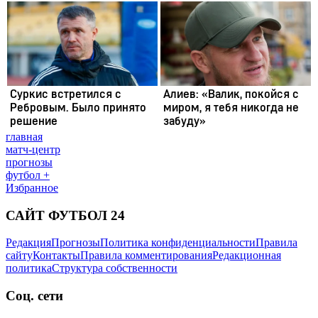
главная
матч-центр
прогнозы
футбол +
Избранное
САЙТ ФУТБОЛ 24
Редакция
Прогнозы
Политика конфиденциальности
Правила
сайту
Контакты
Правила комментирования
Редакционная
политика
Структура собственности
Соц. сети