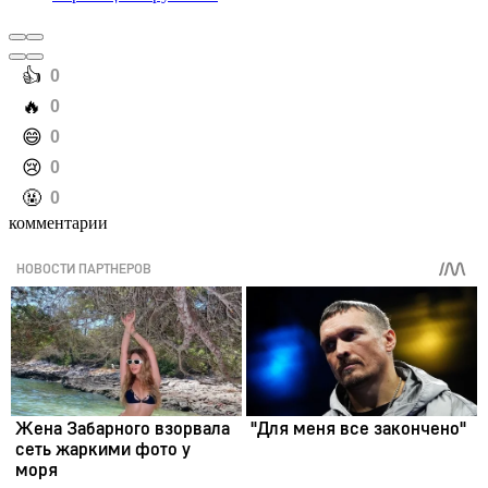
️👍
0
️🔥
0
️😄
0
️😢
0
️🤬
0
комментарии