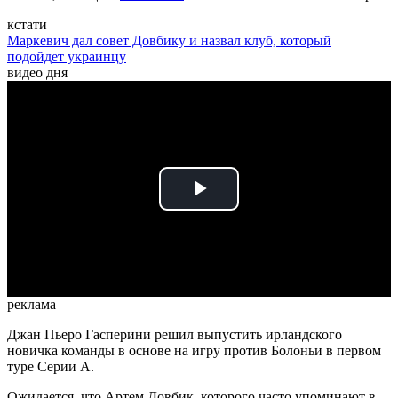
кстати
Маркевич дал совет Довбику и назвал клуб, который
подойдет украинцу
видео дня
Play
Video
реклама
Джан Пьеро Гасперини решил выпустить ирландского
новичка команды в основе на игру против Болоньи в первом
туре Серии А.
Ожидается, что Артем Довбик, которого часто упоминают в