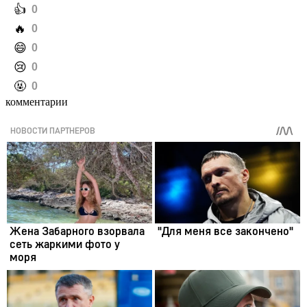
️👍
0
️🔥
0
️😄
0
️😢
0
️🤬
0
комментарии