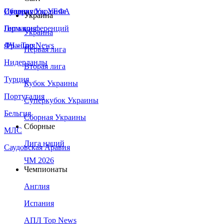
Сборная Украины
Италия
Суперкубок УЕФА
Украина
Германия
Лига конференций
Украина
Франция
ЛЧ - Top News
Первая лига
Нидерланды
Вторая лига
Турция
Кубок Украины
Португалия
Суперкубок Украины
Бельгия
Сборная Украины
Сборные
МЛС
Лига наций
Саудовская Аравия
ЧМ 2026
Чемпионаты
Англия
Испания
АПЛ Top News