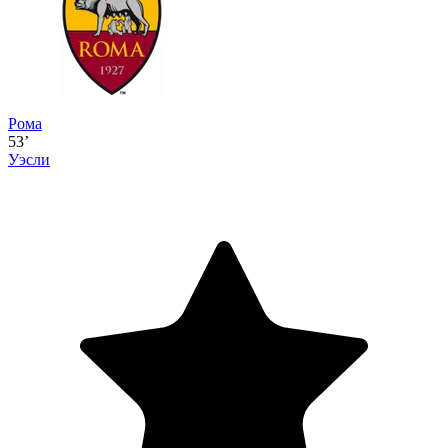
Рома
53’
Уэсли