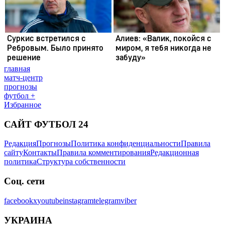
главная
матч-центр
прогнозы
футбол +
Избранное
САЙТ ФУТБОЛ 24
Редакция
Прогнозы
Политика конфиденциальности
Правила
сайту
Контакты
Правила комментирования
Редакционная
политика
Структура собственности
Соц. сети
facebook
x
youtube
instagram
telegram
viber
УКРАИНА