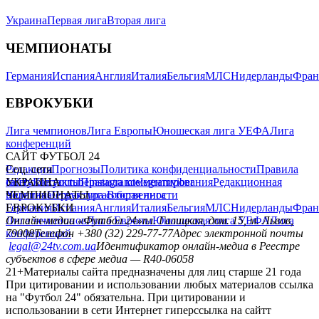
Украина
Первая лига
Вторая лига
ЧЕМПИОНАТЫ
Германия
Испания
Англия
Италия
Бельгия
МЛС
Нидерланды
Фран
ЕВРОКУБКИ
Лига чемпионов
Лига Европы
Юношеская лига УЕФА
Лига
конференций
САЙТ ФУТБОЛ 24
Редакция
Соц. сети
Прогнозы
Политика конфиденциальности
Правила
сайту
facebook
УКРАИНА
Контакты
x
youtube
Правила комментирования
instagram
telegram
viber
Редакционная
политика
Украина
ЧЕМПИОНАТЫ
Первая лига
Структура собственности
Вторая лига
Германия
ЕВРОКУБКИ
Испания
Англия
Италия
Бельгия
МЛС
Нидерланды
Фран
Лига чемпионов
Онлайн-медиа «Футбол 24»
Лига Европы
пл. Галицкая, дом. 15, м. Львов,
Юношеская лига УЕФА
Лига
конференций
79008
Телефон +380 (32) 229-77-77
Адрес электронной почты
legal@24tv.com.ua
Идентификатор онлайн-медиа в Реестре
субъектов в сфере медиа — R40-06058
21+
Материалы сайта предназначены для лиц старше 21 года
При цитировании и использовании любых материалов ссылка
на "Футбол 24" обязательна. При цитировании и
использовании в сети Интернет гиперссылка на сайтт