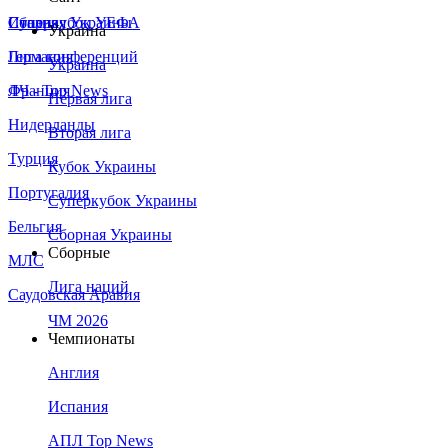
Сборная Украины
Италия
Суперкубок УЕФА
Украина
Германия
Лига конференций
Украина
Франция
ЛЧ - Top News
Первая лига
Нидерланды
Вторая лига
Турция
Кубок Украины
Португалия
Суперкубок Украины
Бельгия
Сборная Украины
Сборные
МЛС
Лига наций
Саудовская Аравия
ЧМ 2026
Чемпионаты
Англия
Испания
АПЛ Top News