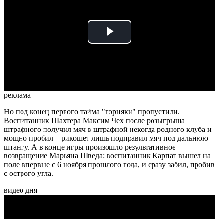
Play
Video
реклама
Но под конец первого тайма "горняки" пропустили.
Воспитанник Шахтера Максим Чех после розыгрыша
штрафного получил мяч в штрафной некогда родного клуба и
мощно пробил – рикошет лишь подправил мяч под дальнюю
штангу. А в конце игры произошло результативное
возвращение Марьяна Шведа: воспитанник Карпат вышел на
поле впервые с 6 ноября прошлого года, и сразу забил, пробив
с острого угла.
видео дня