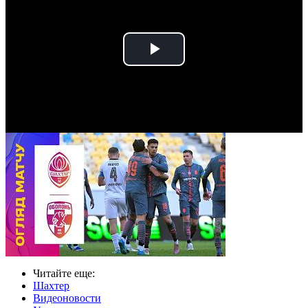
Play
Video
Читайте еще
:
Шахтер
Видеоновости