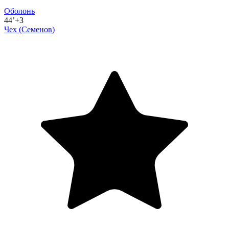
Оболонь
44’+3
Чех
(Семенов)