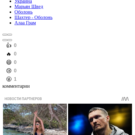
Украина
Марьян Швед
Оболонь
Шахтер - Оболонь
Алаа Грам
️👍
0
️🔥
0
️😄
0
️😢
0
️🤬
1
комментарии