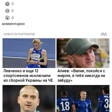
️😄
0
️😢
0
️🤬
0
комментарии