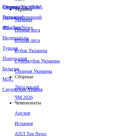
Сборная Украины
Италия
Суперкубок УЕФА
Украина
Германия
Лига конференций
Украина
Франция
ЛЧ - Top News
Первая лига
Нидерланды
Вторая лига
Турция
Кубок Украины
Португалия
Суперкубок Украины
Бельгия
Сборная Украины
Сборные
МЛС
Лига наций
Саудовская Аравия
ЧМ 2026
Чемпионаты
Англия
Испания
АПЛ Top News