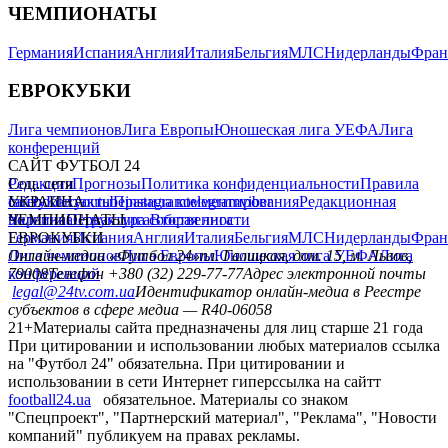
ЧЕМПИОНАТЫ
Германия
Испания
Англия
Италия
Бельгия
МЛС
Нидерланды
Фран
ЕВРОКУБКИ
Лига чемпионов
Лига Европы
Юношеская лига УЕФА
Лига
конференций
САЙТ ФУТБОЛ 24
Редакция
Соц. сети
Прогнозы
Политика конфиденциальности
Правила
сайту
facebook
УКРАИНА
Контакты
x
youtube
Правила комментирования
instagram
telegram
viber
Редакционная
политика
Украина
ЧЕМПИОНАТЫ
Первая лига
Структура собственности
Вторая лига
Германия
ЕВРОКУБКИ
Испания
Англия
Италия
Бельгия
МЛС
Нидерланды
Фран
Лига чемпионов
Онлайн-медиа «Футбол 24»
Лига Европы
пл. Галицкая, дом. 15, м. Львов,
Юношеская лига УЕФА
Лига
конференций
79008
Телефон +380 (32) 229-77-77
Адрес электронной почты
legal@24tv.com.ua
Идентификатор онлайн-медиа в Реестре
субъектов в сфере медиа — R40-06058
21+
Материалы сайта предназначены для лиц старше 21 года
При цитировании и использовании любых материалов ссылка
на "Футбол 24" обязательна. При цитировании и
использовании в сети Интернет гиперссылка на сайтт
football24.ua
обязательное. Материалы со знаком
"Спецпроект", "Партнерский материал", "Реклама", "Новости
компаний" публикуем на правах рекламы.