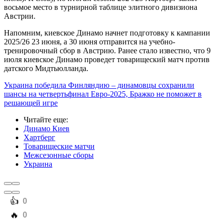
восьмое место в турнирной таблице элитного дивизиона
Австрии.
Напомним, киевское Динамо начнет подготовку к кампании
2025/26 23 июня, а 30 июня отправится на учебно-
тренировочный сбор в Австрию. Ранее стало известно, что 9
июля киевское Динамо проведет товарищеский матч против
датского Мидтьюлланда.
Украина победила Финляндию – динамовцы сохранили
шансы на четвертьфинал Евро-2025, Бражко не поможет в
решающей игре
Читайте еще
:
Динамо Киев
Хартберг
Товарищеские матчи
Межсезонные сборы
Украина
️👍
0
️🔥
0