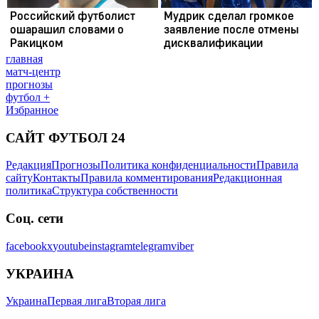
главная
матч-центр
прогнозы
футбол +
Избранное
САЙТ ФУТБОЛ 24
Редакция
Прогнозы
Политика конфиденциальности
Правила
сайту
Контакты
Правила комментирования
Редакционная
политика
Структура собственности
Соц. сети
facebook
x
youtube
instagram
telegram
viber
УКРАИНА
Украина
Первая лига
Вторая лига