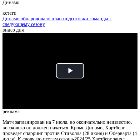
Динамо.
кстати
Динамо обнародовало план подготовки команды к
следующему сезону
видео дня
Play
Video
реклама
Матч запланирован на 7 июля, но окончательно неизвестно,
во сколько он должен начаться. Кроме Динамо, Хартберг
проведет спарринг против Стиволла (28 июня) и Оберварта (4
июля). К слову, по итогам сезона-2024/25 Хартберг занял