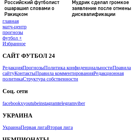
главная
матч-центр
прогнозы
футбол +
Избранное
САЙТ ФУТБОЛ 24
Редакция
Прогнозы
Политика конфиденциальности
Правила
сайту
Контакты
Правила комментирования
Редакционная
политика
Структура собственности
Соц. сети
facebook
x
youtube
instagram
telegram
viber
УКРАИНА
Украина
Первая лига
Вторая лига
ЧЕМПИОНАТЫ