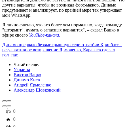
другие варианты, чтобы не возникал форс-мажор, Динамо
продумывает и анализирует, по крайней мере так утверждает
мой WhatsApp.
Я лично считаю, что это более чем нормально, когда команду
"штормит", думать о запасных вариантах", – сказал Вацко в
эфире своего
YouTube-канала.
Динамо прервало безвыигрышную серию, разбив Кривбасс –
результативное возвращение Ярмоленко, Караваев сделал
гол+пас
Читайте еще
:
Украина
Виктор Вацко
Динамо Киев
Андрей Ярмоленко
Александр Шовковский
️👍
0
️🔥
0