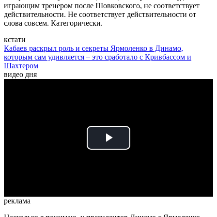
играющим тренером после Шовковского, не соответствует
действительности. Не соответствует действительности от
слова совсем. Категорически.
кстати
Кабаев раскрыл роль и секреты Ярмоленко в Динамо,
которым сам удивляется – это сработало с Кривбассом и
Шахтером
видео дня
Play
Video
реклама