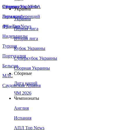
Сборная Украины
Италия
Суперкубок УЕФА
Украина
Германия
Лига конференций
Украина
Франция
ЛЧ - Top News
Первая лига
Нидерланды
Вторая лига
Турция
Кубок Украины
Португалия
Суперкубок Украины
Бельгия
Сборная Украины
Сборные
МЛС
Лига наций
Саудовская Аравия
ЧМ 2026
Чемпионаты
Англия
Испания
АПЛ Top News