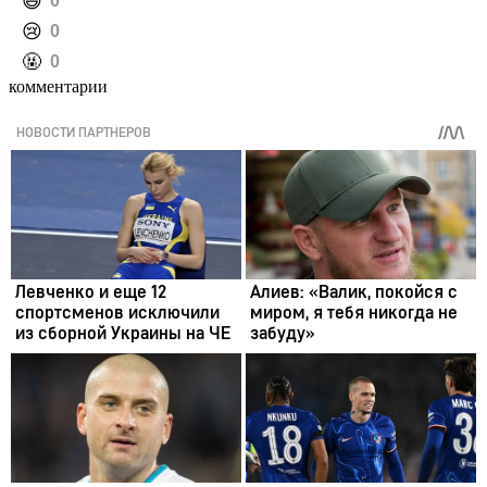
️😄
0
️😢
0
️🤬
0
комментарии