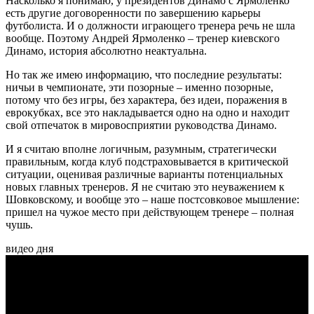
Насколько я понимаю, у президентов Динамо с Ярмоленко
есть другие договоренности по завершению карьеры
футболиста. И о должности играющего тренера речь не шла
вообще. Поэтому Андрей Ярмоленко – тренер киевского
Динамо, история абсолютно неактуальна.
Но так же имею информацию, что последние результаты:
ничьи в чемпионате, эти позорные – именно позорные,
потому что без игры, без характера, без идеи, поражения в
еврокубках, все это накладывается одно на одно и находит
свой отпечаток в мировосприятии руководства Динамо.
И я считаю вполне логичным, разумным, стратегически
правильным, когда клуб подстраховывается в критической
ситуации, оценивая различные варианты потенциальных
новых главных тренеров. Я не считаю это неуважением к
Шовковскому, и вообще это – наше постсовковое мышление:
пришел на чужое место при действующем тренере – полная
чушь.
видео дня