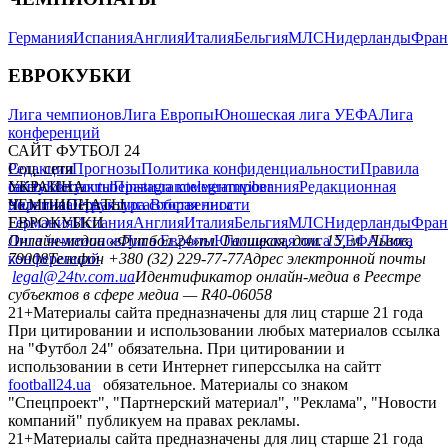
Германия
Испания
Англия
Италия
Бельгия
МЛС
Нидерланды
Фран
ЕВРОКУБКИ
Лига чемпионов
Лига Европы
Юношеская лига УЕФА
Лига
конференций
САЙТ ФУТБОЛ 24
Редакция
Соц. сети
Прогнозы
Политика конфиденциальности
Правила
сайту
facebook
УКРАИНА
Контакты
x
youtube
Правила комментирования
instagram
telegram
viber
Редакционная
политика
Украина
ЧЕМПИОНАТЫ
Первая лига
Структура собственности
Вторая лига
Германия
ЕВРОКУБКИ
Испания
Англия
Италия
Бельгия
МЛС
Нидерланды
Фран
Лига чемпионов
Онлайн-медиа «Футбол 24»
Лига Европы
пл. Галицкая, дом. 15, м. Львов,
Юношеская лига УЕФА
Лига
конференций
79008
Телефон +380 (32) 229-77-77
Адрес электронной почты
legal@24tv.com.ua
Идентификатор онлайн-медиа в Реестре
субъектов в сфере медиа — R40-06058
21+
Материалы сайта предназначены для лиц старше 21 года
При цитировании и использовании любых материалов ссылка
на "Футбол 24" обязательна. При цитировании и
использовании в сети Интернет гиперссылка на сайтт
football24.ua
обязательное. Материалы со знаком
"Спецпроект", "Партнерский материал", "Реклама", "Новости
компаний" публикуем на правах рекламы.
21+
Материалы сайта предназначены для лиц старше 21 года