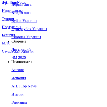
Франция
ЛЧ - Top News
Первая лига
Нидерланды
Вторая лига
Турция
Кубок Украины
Португалия
Суперкубок Украины
Бельгия
Сборная Украины
Сборные
МЛС
Лига наций
Саудовская Аравия
ЧМ 2026
Чемпионаты
Англия
Испания
АПЛ Top News
Италия
Германия